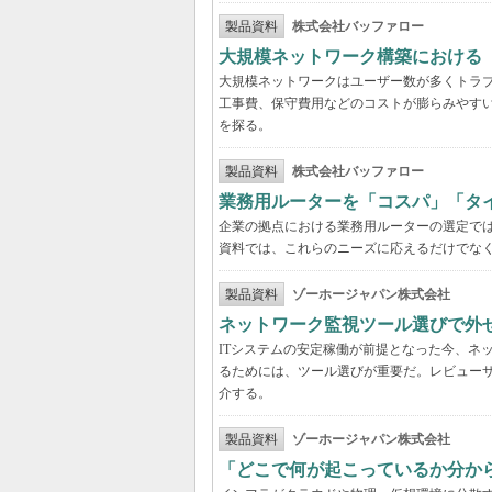
製品資料
株式会社バッファロー
大規模ネットワーク構築における
大規模ネットワークはユーザー数が多くトラ
工事費、保守費用などのコストが膨らみやす
を探る。
製品資料
株式会社バッファロー
業務用ルーターを「コスパ」「タ
企業の拠点における業務用ルーターの選定で
資料では、これらのニーズに応えるだけでな
製品資料
ゾーホージャパン株式会社
ネットワーク監視ツール選びで外
ITシステムの安定稼働が前提となった今、ネ
るためには、ツール選びが重要だ。レビュー
介する。
製品資料
ゾーホージャパン株式会社
「どこで何が起こっているか分か