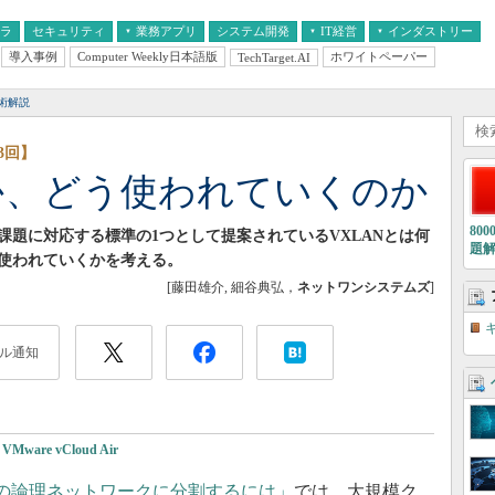
フラ
セキュリティ
業務アプリ
システム開発
IT経営
インダストリー
導入事例
Computer Weekly日本語版
ホワイトペーパー
TechTarget.AI
AI
経営とIT
医療IT
中堅・中小企業とIT
教育IT
術解説
3回】
何か、どう使われていくのか
80
題に対応する標準の1つとして提案されているVXLANとは何
題
使われていくかを考える。
[藤田雄介, 細谷典弘，
ネットワンシステムズ
]
ル通知
VMware vCloud Air
複数の論理ネットワークに分割するには」
では、大規模ク