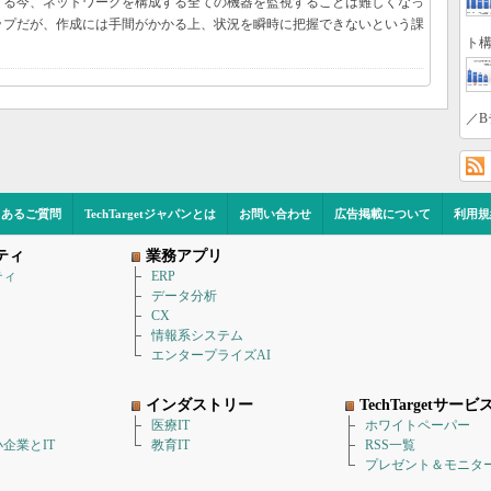
する今、ネットワークを構成する全ての機器を監視することは難しくなっ
ップだが、作成には手間がかかる上、状況を瞬時に把握できないという課
ト構
／B
くあるご質問
TechTargetジャパンとは
お問い合わせ
広告掲載について
利用規
ティ
業務アプリ
ティ
ERP
データ分析
CX
情報系システム
エンタープライズAI
インダストリー
TechTargetサービ
医療IT
ホワイトペーパー
企業とIT
教育IT
RSS一覧
プレゼント＆モニタ