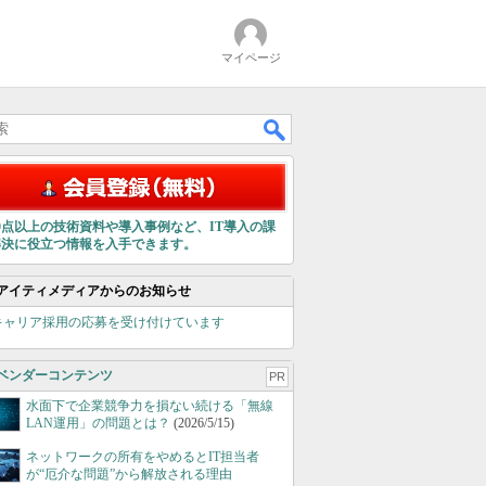
マイページ
00点以上の技術資料や導入事例など、IT導入の課
解決に役立つ情報を入手できます。
アイティメディアからのお知らせ
キャリア採用の応募を受け付けています
ベンダーコンテンツ
PR
水面下で企業競争力を損ない続ける「無線
LAN運用」の問題とは？
(2026/5/15)
ネットワークの所有をやめるとIT担当者
が“厄介な問題”から解放される理由