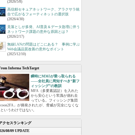
(2026/5/8)
高信頼セキュアネットワーク、アラクサラ統
合で広がるフォーティネットの選択肢
(2026/4/30)
見落としが多発、AI普及＆データ急増に伴う
ネットワーク課題の意外な原因とは？
(2026/2/17)
無線LANの問題はどこにある？ 事例に学ぶ
Web会議品質改善の意外なポイント
(2025/12/10)
From Informa TechTarget
瞬時にM365が乗っ取られる
――全社員に周知すべき“新フ
ィッシング”の教訓
MFA（多要素認証）を入れた
から安心という常識が崩れ去
っている。フィッシング集団
ycoon2FA」が摘発されたが、脅威が完全になくな
たというわけではない。
アクセスランキング
026/08/09 UPDATE