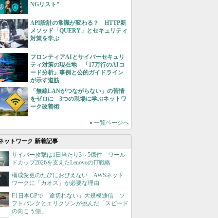
NGリスト”
API設計の常識が変わる？ HTTP新
メソッド「QUERY」とセキュリティ
対策を学ぶ
フロンティアAIとサイバーセキュリ
ティ対策の現在地 「17万行のAIコ
ード分析」事例と公的ガイドライン
が示す道筋
「無線LANがつながらない」の苦情
をゼロに 3つの現場に学ぶネットワ
ーク改善術
»
一覧ページへ
ネットワーク 新着記事
サイバー攻撃は1日当たり3～5億件 ワール
ドカップ2026を支えたLenovoのIT戦略
構成変更のたびにおびえない AWSネット
ワークに「カオス」が必要な理由
F1日本GPで「途切れない」大規模通信 ソ
フトバンクとエリクソンが挑んだ「スピード
の向こう側」