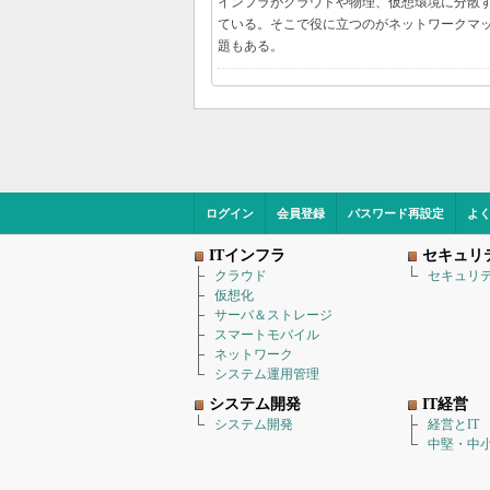
インフラがクラウドや物理、仮想環境に分散
ている。そこで役に立つのがネットワークマ
題もある。
ログイン
会員登録
パスワード再設定
よ
ITインフラ
セキュリ
クラウド
セキュリ
仮想化
サーバ＆ストレージ
スマートモバイル
ネットワーク
システム運用管理
システム開発
IT経営
システム開発
経営とIT
中堅・中小