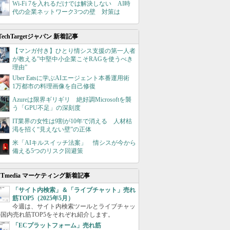
Wi-Fi 7を入れるだけでは解決しない AI時
代の企業ネットワーク3つの壁 対策は
TechTargetジャパン 新着記事
【マンガ付き】ひとり情シス支援の第一人者
が教える”中堅中小企業こそRAGを使うべき
理由”
Uber Eatsに学ぶAIエージェント本番運用術
1万都市の料理画像を自己修復
Azureは限界ギリギリ 絶好調Microsoftを襲
う「GPU不足」の深刻度
IT業界の女性は9割が10年で消える 人材枯
渇を招く“見えない壁”の正体
米「AIキルスイッチ法案」 情シスが今から
備える5つのリスク回避策
ITmedia マーケティング新着記事
「サイト内検索」＆「ライブチャット」売れ
筋TOP5（2025年5月）
今週は、サイト内検索ツールとライブチャッ
国内売れ筋TOP5をそれぞれ紹介します。
「ECプラットフォーム」売れ筋