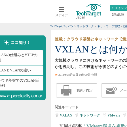
ITイン
製品比較
メディア
クラウド
エンタープライズ
ERP
仮想化
TechTargetジャパン
ネットワーク
ネットワーク管理
技
データ分析
サーバ＆ストレージ
連載：クラウド基盤とネットワーク【第
CX
スマートモバイル
ココ知り！
VXLANとは
情報系システム
ネットワーク
LANの仕組みとVTEPの
システム運用管理
割
大規模クラウドにおけるネットワークの課
かを説明し、この技術が今後どのように
LANとVLANの違い
≫
2013年08月01日 08時00分 公開
ラウド基盤でのVXLAN活
事例
印刷／PDF
メー
関連キーワード
VXLAN
|
ネットワーク
|
VMware
|
前回の記事
「VMware環境を