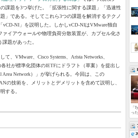
の課題を3つ挙げた。「拡張性に関する課題」「迅速性
題」である。そしてこれら3つの課題を解消するテクノ
CD-NI」を説明した。しかしvCD-NIはVMware独自
ファイアウォールや物理負荷分散装置が、カプセル化さ
う課題があった。
e、Cisco Systems、Arista Networks、
s、Red Hatの各社が標準化団体のIETFにドラフト（草案）を提出し
e Local Area Network）」が挙げられる。今回は、この
LANの技術を、メリットとデメリットを含めて説明し、
説明する。
「T
っ
2