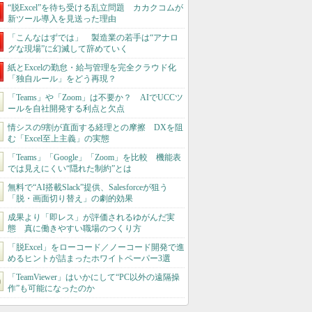
“脱Excel”を待ち受ける乱立問題 カカクコムが
新ツール導入を見送った理由
「こんなはずでは」 製造業の若手は“アナロ
グな現場”に幻滅して辞めていく
紙とExcelの勤怠・給与管理を完全クラウド化
「独自ルール」をどう再現？
「Teams」や「Zoom」は不要か？ AIでUCCツ
ールを自社開発する利点と欠点
情シスの9割が直面する経理との摩擦 DXを阻
む「Excel至上主義」の実態
「Teams」「Google」「Zoom」を比較 機能表
では見えにくい“隠れた制約”とは
無料で“AI搭載Slack”提供、Salesforceが狙う
「脱・画面切り替え」の劇的効果
成果より「即レス」が評価されるゆがんだ実
態 真に働きやすい職場のつくり方
「脱Excel」をローコード／ノーコード開発で進
めるヒントが詰まったホワイトペーパー3選
「TeamViewer」はいかにして“PC以外の遠隔操
作”も可能になったのか