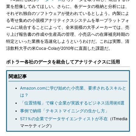
業を想像してみてほしい。さらに、各データの格納と分析には、
それぞれ独自のソフトウェアが使われているとしよう。内製によ
る寄せ集めの小規模アナリティクスシステムを単一プラットフォ
ームに統合することによって、全米規模の大手メーカーでは、売
り上げ報告書の作成や生産高の管理、小売店への在庫補充時期の
特定といった業務を迅速化しようというわけだ。これは実際、清
涼飲料大手の米Coca-Colaが2010年に直面した課題だ。
ボトラー各社のデータを統合してアナリティクスに活用
関連記事
Amazon.comに学び始めた小売業、要求されるスキルと
は？
「位置情報」で稼ぐ企業が実践するビジネス活用術6選
事例で納得「テキストマイニングの生かし方」
57.1％の企業でデータサイエンティストが不在
（ITmedia
マーケティング）