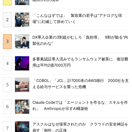
「こんなはずでは」 製造業の若手は“アナログな現
場”に幻滅して辞めていく
DX導入企業の3割超がむしろ「負担増」 9割が陥る“内
製化のわな”
多要素認証導入済みでもランサムウェア被害に 復旧費
用は平均2億7000万円
「COBOL」「JCL」計7000本のAWS移行 2000社を支
える給与サービスを襲った危機
Claude Codeでは「エージェントを作るな、スキルを作
れ」 Anthropicが示すAI構築術
アスクルはなぜ侵害されたのか クラウドの安全神話を
崩す「例外」の正体