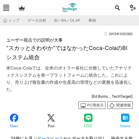
トップ
データ分析
BI／BA／OLAP
事例
2013年10月29日
ユーザー視点での説明が大事
“スカッとさわやか”ではなかったCoca-ColaのBI
システム統合
米Coca-Colaでは、全米のボトラー各社に分散していたアナリテ
ィクスシステムを単一プラットフォームに統合した。これによ
り、売り上げ報告書の作成や生産高の管理などの業務を迅速化し
た。
[Ed Burns，TechTarget]
PC用表示
関連情報
Share
Post
LINE
Hatena
74個にも及ぶ
データベース
からデータを取り出し、統合する作