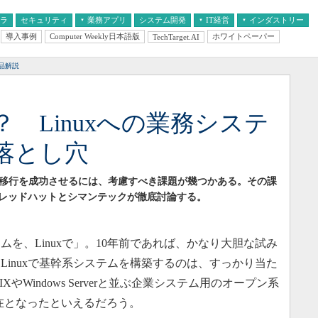
フラ
セキュリティ
業務アプリ
システム開発
IT経営
インダストリー
導入事例
Computer Weekly日本語版
ホワイトペーパー
TechTarget.AI
AI
経営とIT
医療IT
中堅・中小企業とIT
教育IT
品解説
 Linuxへの業務システ
落とし穴
xへの移行を成功させるには、考慮すべき課題が幾つかある。その課
レッドハットとシマンテックが徹底討論する。
を、Linuxで」。10年前であれば、かなり大胆な試み
Linuxで基幹系システムを構築するのは、すっかり当た
XやWindows Serverと並ぶ企業システム用のオープン系
在となったといえるだろう。