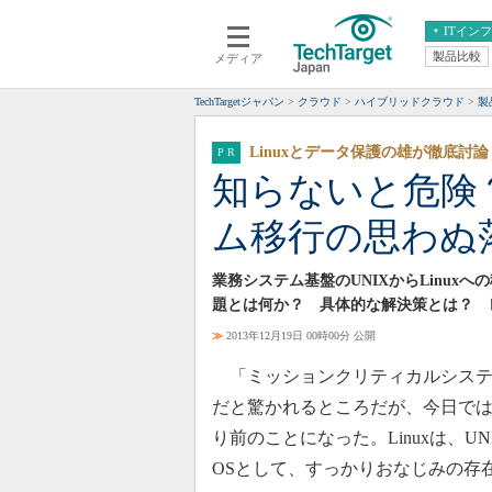
ITイン
製品比較
メディア
クラウド
エンタープライズ
ERP
仮想化
TechTargetジャパン
クラウド
ハイブリッドクラウド
製
データ分析
サーバ＆ストレージ
Linuxとデータ保護の雄が徹底討論
CX
スマートモバイル
知らないと危険？
情報系システム
ネットワーク
ム移行の思わぬ
システム運用管理
業務システム基盤のUNIXからLinu
題とは何か？ 具体的な解決策とは？ 
≫
2013年12月19日 00時00分 公開
「ミッションクリティカルシステム
だと驚かれるところだが、今日では
り前のことになった。Linuxは、UNI
OSとして、すっかりおなじみの存