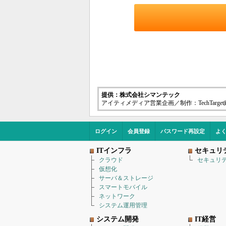
提供：株式会社シマンテック
アイティメディア営業企画／制作：TechTarge
ログイン
会員登録
パスワード再設定
よ
ITインフラ
セキュリ
クラウド
セキュリ
仮想化
サーバ＆ストレージ
スマートモバイル
ネットワーク
システム運用管理
システム開発
IT経営