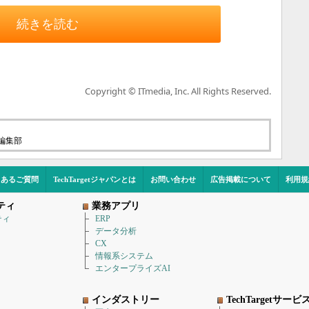
続きを読む
Copyright © ITmedia, Inc. All Rights Reserved.
t編集部
くあるご質問
TechTargetジャパンとは
お問い合わせ
広告掲載について
利用規
ティ
業務アプリ
ティ
ERP
データ分析
CX
情報系システム
エンタープライズAI
インダストリー
TechTargetサービ