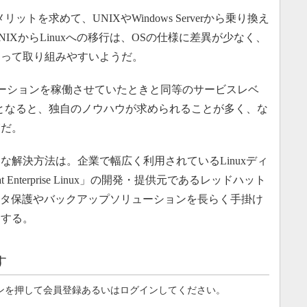
トを求めて、UNIXやWindows Serverから乗り換え
IXからLinuxへの移行は、OSの仕様に差異が少なく、
とって取り組みやすいようだ。
ーションを稼働させていたときと同等のサービスレベ
せるとなると、独自のノウハウが求められることが多く、な
実だ。
解決方法は。企業で幅広く利用されているLinuxディ
Enterprise Linux」の開発・提供元であるレッドハット
るデータ保護やバックアップソリューションを長らく手掛け
にする。
す
ンを押して会員登録あるいはログインしてください。