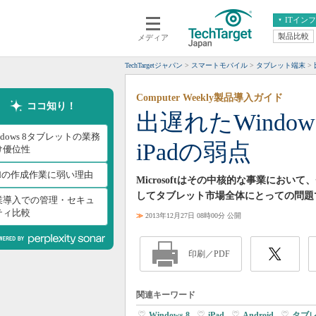
ITイン
製品比較
メディア
クラウド
エンタープライズ
ERP
仮想化
TechTargetジャパン
スマートモバイル
タブレット端末
データ分析
サーバ＆ストレージ
Computer Weekly製品導入ガイド
CX
スマートモバイル
ココ知り！
出遅れたWindo
情報系システム
ネットワーク
ndows 8タブレットの業務
iPadの弱点
システム運用管理
け優位性
adの作成作業に弱い理由
Microsoftはその中核的な事業にお
してタブレット市場全体にとっての問題
業導入での管理・セキュ
ティ比較
≫
2013年12月27日 08時00分 公開
印刷／PDF
関連キーワード
Windows 8
|
iPad
|
Android
|
タブ