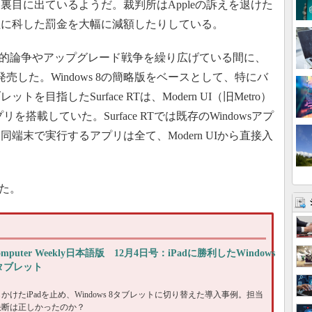
裏目に出ているようだ。裁判所はAppleの訴えを退けた
社に科した罰金を大幅に減額したりしている。
営が法的論争やアップグレード戦争を繰り広げている間に、
」を発売した。Windows 8の簡略版をベースとして、特にバ
目指したSurface RTは、Modern UI（旧Metro）
リを搭載していた。Surface RTでは既存のWindowsアプ
端末で実行するアプリは全て、Modern UIから直接入
った。
omputer Weekly日本語版 12月4日号：iPadに勝利したWindows
タブレット
かけたiPadを止め、Windows 8タブレットに切り替えた導入事例。担当
決断は正しかったのか？