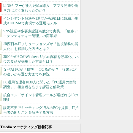
LINEヤフーが挑んだMac導入 アプリ開発や働
き方はどう変わったのか？
インシデント解決を1週間から約1日に短縮、生
成AI×ITSMで実現する運用モデル
SNS認証や多要素認証も数分で実装、「顧客ア
イデンティティー管理」の変革術
JR西日本ITソリューションズが「監視業務の属
人化」を解消した方法とは？
3000台のPCのWindows Update配信を効率化、ハ
ウス食品が採用した方法とは？
なぜAI PCが「標準」になるのか？ 従来PCと
の違いから選び方までを解説
PC運用管理者1030人に聞いた「PC運用の実態
調査」、担当者を悩ます課題と解決策
統合エンドポイント管理ツールが選ばれる10の
理由
設定不要でキッティング済みのPCを提供、IT担
当者の困りごとを解決する方法
ITmedia マーケティング新着記事