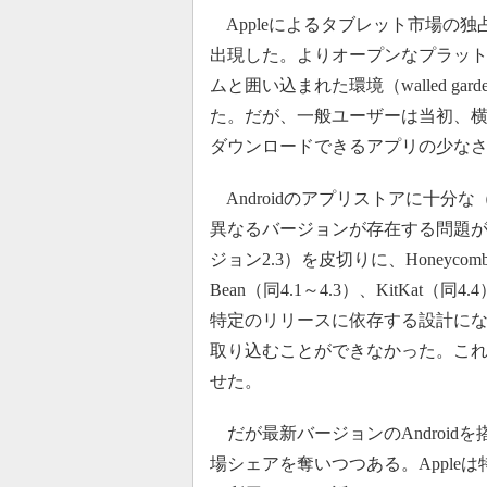
Appleによるタブレット市場の独占
出現した。よりオープンなプラットフ
ムと囲い込まれた環境（walled 
た。だが、一般ユーザーは当初、横
ダウンロードできるアプリの少な
Androidのアプリストアに十分な
異なるバージョンが存在する問題が浮上し
ジョン2.3）を皮切りに、Honeycomb（同3
Bean（同4.1～4.3）、KitKat
特定のリリースに依存する設計に
取り込むことができなかった。これ
せた。
だが最新バージョンのAndroidを
場シェアを奪いつつある。Apple