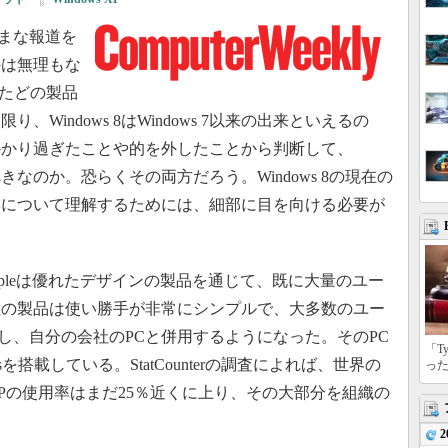
ざまな報道を
のは無理もな
出したどの製品
Windows 8はWindows 7以来の出来といえるの
かかり過ぎたことや的を外したことから判断して、
みるべきなのか。恐らくその両方だろう。Windows 8の現在の
響について理解するためには、細部に目を向ける必要が
Appleは優れたデザインの製品を通じて、既に大量のユー
社の製品は使い勝手が非常にシンプルで、大多数のユー
価し、自分の会社のPCと併用するようになった。そのPC
「T
を搭載している。StatCounterの調査によれば、世界の
っ
 XPの使用率はまだ25％近くに上り、その大部分を組織の
2