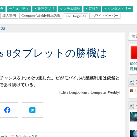
フラ
セキュリティ
業務アプリ
システム開発
IT経営
インダストリー
導入事例
Computer Weekly日本語版
ホワイトペーパー
TechTarget.AI
AI
経営とIT
医療IT
中堅・中小企業とIT
教育IT
比較
ws 8タブレットの勝機は
80
題
いて、チャンスを1つか2つ逃した。だがモバイルの業務利用は依然と
であり続けている。
[Clive Longbottom，
Computer Weekly
]
レット
|
Windows XP