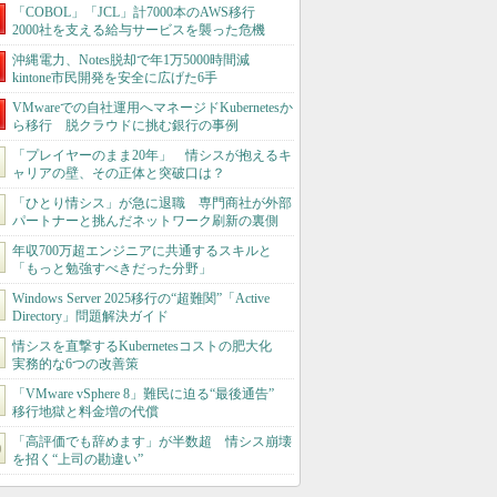
「COBOL」「JCL」計7000本のAWS移行
2000社を支える給与サービスを襲った危機
沖縄電力、Notes脱却で年1万5000時間減
kintone市民開発を安全に広げた6手
VMwareでの自社運用へマネージドKubernetesか
ら移行 脱クラウドに挑む銀行の事例
「プレイヤーのまま20年」 情シスが抱えるキ
ャリアの壁、その正体と突破口は？
「ひとり情シス」が急に退職 専門商社が外部
パートナーと挑んだネットワーク刷新の裏側
年収700万超エンジニアに共通するスキルと
「もっと勉強すべきだった分野」
Windows Server 2025移行の“超難関”「Active
Directory」問題解決ガイド
情シスを直撃するKubernetesコストの肥大化
実務的な6つの改善策
「VMware vSphere 8」難民に迫る“最後通告”
移行地獄と料金増の代償
「高評価でも辞めます」が半数超 情シス崩壊
を招く“上司の勘違い”