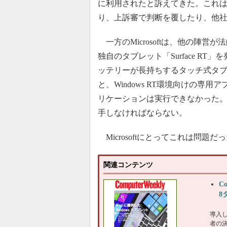
に利用されたと訴えてきた。これは
り、上訴審で判断を覆したり、他
一方のMicrosoftは、他の陣
独自のタブレット「Surface RT
ッテリーが長持ちするタッチ式タブレットを
と、Windows RT環境向けの専用アプ
リケーションは実行できなかった。同
手しなければならない。
Microsoftにとってこれは問題だ
関連コンテンツ
C
8
導入し
者の