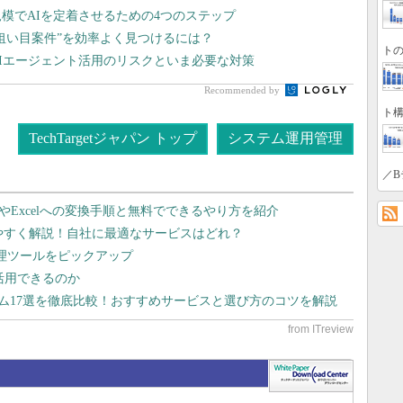
模でAIを定着させるための4つのステップ
狙い目案件”を効率よく見つけるには？
トの
AIエージェント活用のリスクといま必要な対策
Recommended by
ト構
TechTargetジャパン トップ
システム運用管理
／B
dやExcelへの変換手順と無料でできるやり方を紹介
りやすく解説！自社に最適なサービスはどれ？
管理ツールをピックアップ
で活用できるのか
テム17選を徹底比較！おすすめサービスと選び方のコツを解説