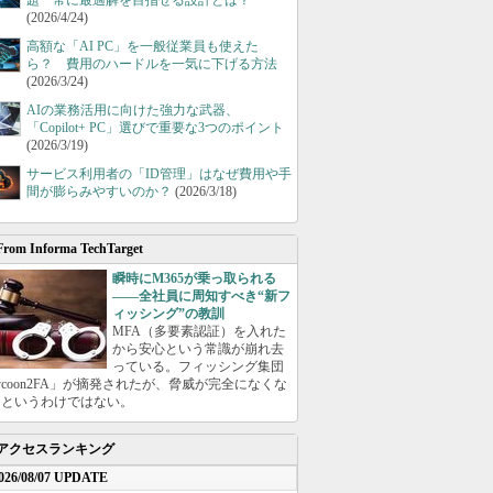
題 常に最適解を目指せる設計とは？
(2026/4/24)
高額な「AI PC」を一般従業員も使えた
ら？ 費用のハードルを一気に下げる方法
(2026/3/24)
AIの業務活用に向けた強力な武器、
「Copilot+ PC」選びで重要な3つのポイント
(2026/3/19)
サービス利用者の「ID管理」はなぜ費用や手
間が膨らみやすいのか？
(2026/3/18)
From Informa TechTarget
瞬時にM365が乗っ取られる
――全社員に周知すべき“新フ
ィッシング”の教訓
MFA（多要素認証）を入れた
から安心という常識が崩れ去
っている。フィッシング集団
ycoon2FA」が摘発されたが、脅威が完全になくな
たというわけではない。
アクセスランキング
026/08/07 UPDATE