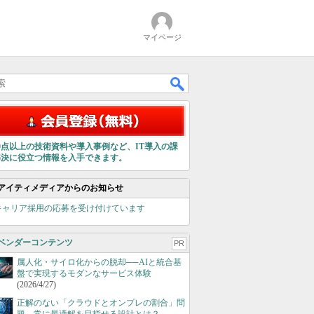
マイページ
00点以上の技術資料や導入事例など、IT導入の課
解決に役立つ情報を入手できます。
アイティメディアからのお知らせ
キャリア採用の応募を受け付けています
ベンダーコンテンツ
PR
属人化・サイロ化からの脱却──AIと統合基
盤で実現するモダンなサービス体験
(2026/4/27)
正解のない「クラウドとオンプレの割合」問