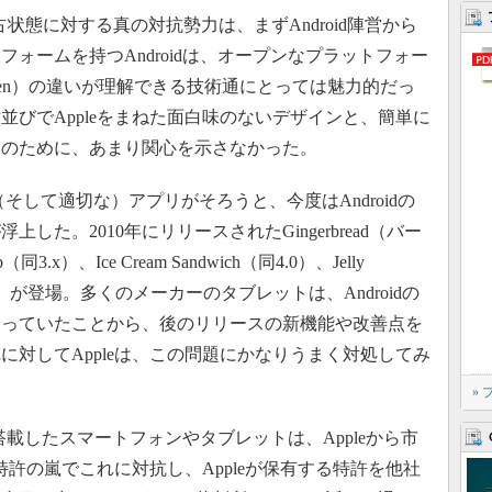
状態に対する真の対抗勢力は、まずAndroid陣営から
ォームを持つAndroidは、オープンなプラットフォー
garden）の違いが理解できる技術通にとっては魅力的だっ
並びでAppleをまねた面白味のないデザインと、簡単に
さのために、あまり関心を示さなかった。
（そして適切な）アプリがそろうと、今度はAndroidの
た。2010年にリリースされたGingerbread（バー
.x）、Ice Cream Sandwich（同4.0）、Jelly
（同4.4）が登場。多くのメーカーのタブレットは、Androidの
なっていたことから、後のリリースの新機能や改善点を
に対してAppleは、この問題にかなりうまく対処してみ
»
搭載したスマートフォンやタブレットは、Appleから市
は特許の嵐でこれに対抗し、Appleが保有する特許を他社