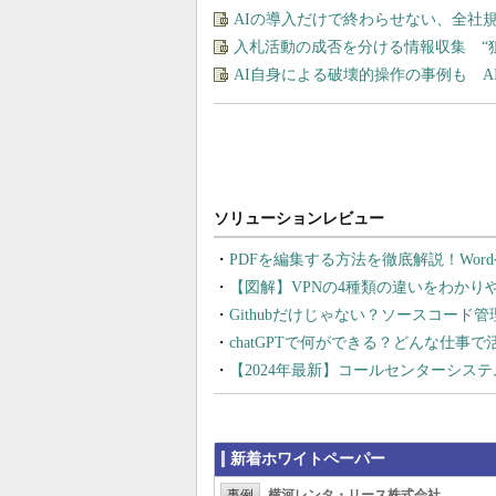
AIの導入だけで終わらせない、全社規
入札活動の成否を分ける情報収集 “
AI自身による破壊的操作の事例も 
PDFを編集する方法を徹底解説！Wor
【図解】VPNの4種類の違いをわか
Githubだけじゃない？ソースコード
chatGPTで何ができる？どんな仕事
【2024年最新】コールセンターシス
新着ホワイトペーパー
事例
横河レンタ・リース株式会社