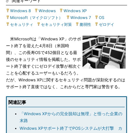
関連キーワード
Windows 8
|
Windows
|
Windows XP
|
Microsoft（マイクロソフト）
|
Windows 7
|
OS
|
セキュリティ
|
セキュリティ対策
|
脆弱性
|
ゼロデイ
米Microsoftは「Windows XP」のサポ
ート終了を迎えた4月8日（米国時
間）、この長寿OSで452個目となる最
後のセキュリティ情報を掲載した。サポ
ート終了後すぐにゼロデイ攻撃が相次ぐ
ことを心配するユーザーもいるだろう。
だが、Windows XPに関するセキュリティ問題が深刻化するのは
サポート終了直後ではなく、これからだと専門家は警告する。
関連記事
「Windows XPからの完全脱却は無理」と悟った企業の
末路
Windows XPサポート終了でPOSシステムが大打撃 カ