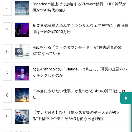
Broadcom値上げで加速するVMware移行 HPE幹部が
明かすAI時代の備え
多要素認証導入済みでもランサムウェア被害に 復旧費
用は平均2億7000万円
Macを守る「ロックダウンモード」が“侵害調査の障
壁”になっている
なぜAnthropicの「Claude」は暴走し、現実の企業をハ
ッキングしたのか
「本当にやりたい仕事」が見つかる“4つの質問”はこれ
だ
【マンガ付き】ひとり情シス支援の第一人者が教え
る”中堅中小企業こそRAGを使うべき理由”