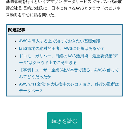
基調講演を行うというアマゾン データサービス ジャパン 代表取
締役社長 長崎忠雄氏に、日本におけるAWSとクラウドのビジネ
ス動向を中心に話を聞いた。
関連記事
AWSを導入する上で知っておきたい基礎知識
IaaS市場の絶対的王者、AWSに死角はあるか？
ドコモ、ガリバー、日経のAWS活用術、最重要資産“デ
ータ”はクラウド上でこそ生きる
【事例】ユーザー企業3社が本音で語る、AWSを使って
みてどうだったか
AWSで“IT文化”を大転換中のレコチョク、移行の難所は
データベース
続きを読む