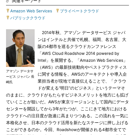
関連キーワード
Amazon Web Services
|
プライベートクラウド
|
パブリッククラウド
2014年秋、アマゾン データサービス ジャパ
ンはインテルと共催で札幌、福岡、名古屋、大
阪の4都市を巡るクラウドカンファレンス
「AWS Cloud Roadshow 2014 powered by
Intel」を展開する。「Amazon Web Services」
（AWS）の最新技術動向やベストプラクティス
アマゾン データサ
に関する情報を、AWSのアーキテクトや導入企
ービス ジャパン 長
業担当者が現地で直接伝えることで、「クラウ
崎氏
ドが変える“明日”のビジネス」というテーマそ
のままに、クラウドがもたらすビジネスメリットを地方にも拡げ
ていくことが狙いだ。AWSが東京リージョンとして国内にデータ
センターを開設してから3年がたつが、ここにきて地方における
クラウドへの注目度が急速に高まりつつある。この流れを一気に
本格化させ、日本のクラウド活用を新たなステージに押し上げる
ことができるのか。今回、Roadshowが開催される4都市全てで