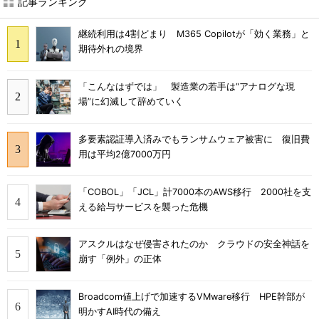
記事ランキング
継続利用は4割どまり M365 Copilotが「効く業務」と
期待外れの境界
「こんなはずでは」 製造業の若手は“アナログな現
場”に幻滅して辞めていく
多要素認証導入済みでもランサムウェア被害に 復旧費
用は平均2億7000万円
「COBOL」「JCL」計7000本のAWS移行 2000社を支
える給与サービスを襲った危機
アスクルはなぜ侵害されたのか クラウドの安全神話を
崩す「例外」の正体
Broadcom値上げで加速するVMware移行 HPE幹部が
明かすAI時代の備え