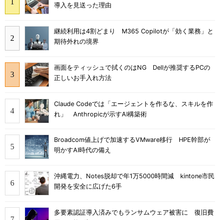
導入を見送った理由
継続利用は4割どまり M365 Copilotが「効く業務」と
期待外れの境界
画面をティッシュで拭くのはNG Dellが推奨するPCの
正しいお手入れ方法
Claude Codeでは「エージェントを作るな、スキルを作
れ」 Anthropicが示すAI構築術
Broadcom値上げで加速するVMware移行 HPE幹部が
明かすAI時代の備え
沖縄電力、Notes脱却で年1万5000時間減 kintone市民
開発を安全に広げた6手
多要素認証導入済みでもランサムウェア被害に 復旧費