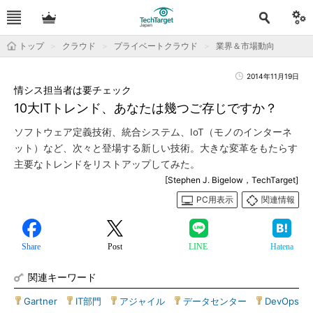
トップ
クラウド
プライベートクラウド
業界＆市場動向
2014年11月19日
情シス担当者は要チェック
10大ITトレンド、あなたは幾つご存じですか？
ソフトウェア定義技術、統合システム、IoT（モノのインターネ
ット）など、次々と登場する新しい技術。大きな変革をもたらす
主要なトレンドをリストアップしてみた。
[Stephen J. Bigelow，TechTarget]
PC用表示
関連情報
Share
Post
LINE
Hatena
関連キーワード
Gartner
|
IT部門
|
アジャイル
|
データセンター
|
DevOps