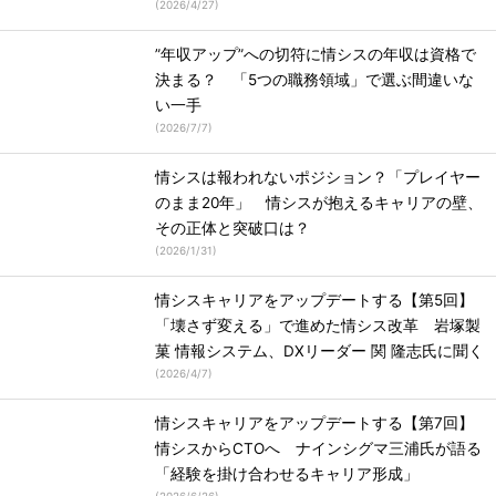
(
2026/4/27
)
”年収アップ”への切符に情シスの年収は資格で
決まる？ 「5つの職務領域」で選ぶ間違いな
い一手
(
2026/7/7
)
情シスは報われないポジション？「プレイヤー
のまま20年」 情シスが抱えるキャリアの壁、
その正体と突破口は？
(
2026/1/31
)
情シスキャリアをアップデートする【第5回】
「壊さず変える」で進めた情シス改革 岩塚製
菓 情報システム、DXリーダー 関 隆志氏に聞く
(
2026/4/7
)
情シスキャリアをアップデートする【第7回】
情シスからCTOへ ナインシグマ三浦氏が語る
「経験を掛け合わせるキャリア形成」