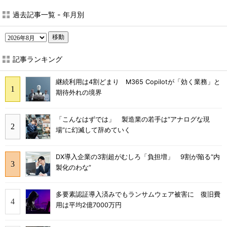
過去記事一覧 - 年月別
移動
記事ランキング
継続利用は4割どまり M365 Copilotが「効く業務」と
期待外れの境界
「こんなはずでは」 製造業の若手は“アナログな現
場”に幻滅して辞めていく
DX導入企業の3割超がむしろ「負担増」 9割が陥る“内
製化のわな”
多要素認証導入済みでもランサムウェア被害に 復旧費
用は平均2億7000万円