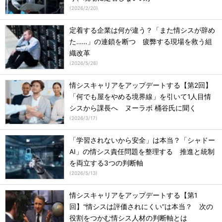
(
2026/2/20
)
定着する企業は何が違う？「また情シスが辞め
た……」の連鎖を断つ 疲弊する現場を救う組
織改革
(
2026/5/26
)
情シスキャリアをアップデートする【第2回】
「何でも屋をやめる境界線」を引いて1人目情
シスから課長へ ヌーラボ 桶谷氏に聞く
(
2026/3/17
)
「学習されないから安全」は本当？「シャドー
AI」の情シス責任問題を整理する 推進と統制
を両立する3つの判断軸
(
2026/5/13
)
情シスキャリアをアップデートする【第1
回】“情シスは評価されにくい”は本当？ 次の
役割をつかむ情シス人材の判断軸とは