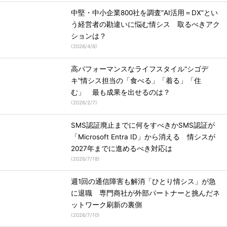
中堅・中小企業800社を調査”AI活用＝DX”とい
う経営者の勘違いに悩む情シス 取るべきアク
ションは？
(
2026/4/6
)
高パフォーマンスなライフスタイル“シゴデ
キ”情シス担当の「食べる」「着る」「住
む」 最も成果を出せるのは？
(
2026/2/7
)
SMS認証廃止までに何をすべきかSMS認証が
「Microsoft Entra ID」から消える 情シスが
2027年までに進めるべき対応は
(
2026/7/18
)
週1回の通信障害も解消「ひとり情シス」が急
に退職 専門商社が外部パートナーと挑んだネ
ットワーク刷新の裏側
(
2026/7/10
)