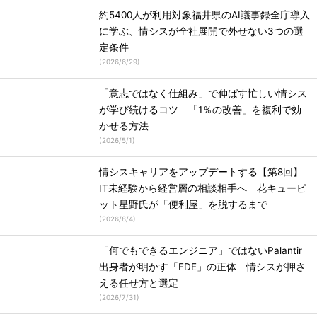
約5400人が利用対象福井県のAI議事録全庁導入
に学ぶ、情シスが全社展開で外せない3つの選
定条件
(
2026/6/29
)
「意志ではなく仕組み」で伸ばす忙しい情シス
が学び続けるコツ 「1％の改善」を複利で効
かせる方法
(
2026/5/1
)
情シスキャリアをアップデートする【第8回】
IT未経験から経営層の相談相手へ 花キューピ
ット星野氏が「便利屋」を脱するまで
(
2026/8/4
)
「何でもできるエンジニア」ではないPalantir
出身者が明かす「FDE」の正体 情シスが押さ
える任せ方と選定
(
2026/7/31
)