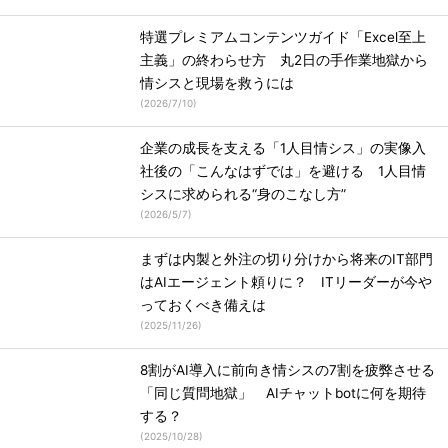
特選プレミアムコンテンツガイド「Excel至上
主義」の終わらせ方 丸2日の手作業地獄から
情シスと現場を救うには
(
2026/7/10
)
企業の成長を支える「1人目情シス」の実像入
社後の「こんなはずでは」を避ける 1人目情
シスに求められる“身のこなし方”
(
2026/5/7
)
まずは内製と外注の切り分けから将来のIT部門
はAIエージェント頼りに？ ITリーダーが今や
っておくべき備えは
(
2025/11/26
)
8割がAI導入に前向き情シスの7割を疲弊させる
「同じ質問地獄」 AIチャットbotに何を期待
する？
(
2025/10/28
)