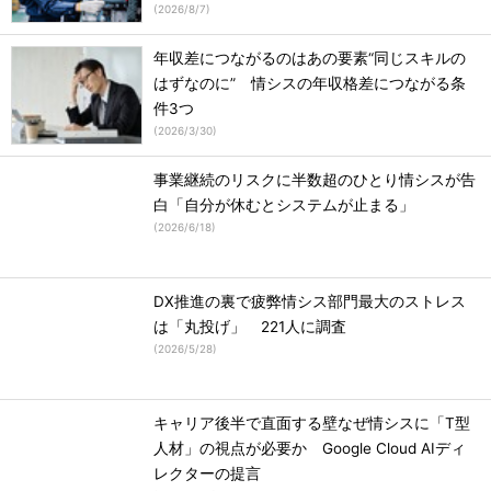
(
2026/8/7
)
年収差につながるのはあの要素“同じスキルの
はずなのに” 情シスの年収格差につながる条
件3つ
(
2026/3/30
)
事業継続のリスクに半数超のひとり情シスが告
白「自分が休むとシステムが止まる」
(
2026/6/18
)
DX推進の裏で疲弊情シス部門最大のストレス
は「丸投げ」 221人に調査
(
2026/5/28
)
キャリア後半で直面する壁なぜ情シスに「T型
人材」の視点が必要か Google Cloud AIディ
レクターの提言