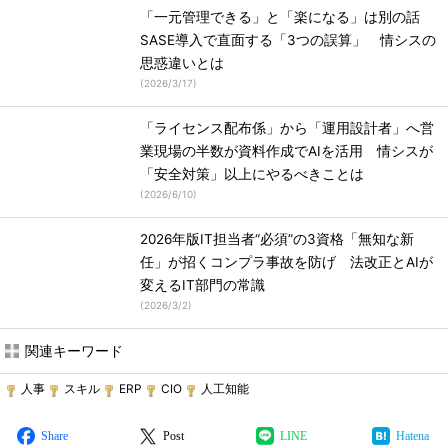
「一元管理できる」と「楽になる」は別の話
SASE導入で直面する「3つの誤算」 情シスの
思惑違いとは
(
2026/3/17
)
「ライセンス配布係」から「運用設計者」へ営
業現場の半数が資料作成でAIを活用 情シスが
「安全対策」以上にやるべきことは
(
2026/6/10
)
2026年版IT担当者“必須”の3資格「無知な新
任」が招くコンプラ事故を防げ 法改正とAIが
変えるIT部門の常識
(
2026/3/2
)
関連キーワード
人事
スキル
ERP
CIO
人工知能
Share
Post
LINE
Hatena