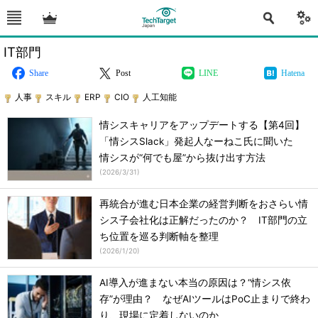
IT部門
Share
Post
LINE
Hatena
人事
スキル
ERP
CIO
人工知能
情シスキャリアをアップデートする【第4回】
「情シスSlack」発起人なーねこ氏に聞いた
情シスが“何でも屋”から抜け出す方法
(
2026/3/31
)
再統合が進む日本企業の経営判断をおさらい情
シス子会社化は正解だったのか？ IT部門の立
ち位置を巡る判断軸を整理
(
2026/1/20
)
AI導入が進まない本当の原因は？“情シス依
存”が理由？ なぜAIツールはPoC止まりで終わ
り、現場に定着しないのか