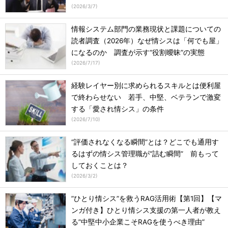
(
2026/3/7
)
情報システム部門の業務現状と課題についての
読者調査（2026年）なぜ情シスは「何でも屋」
になるのか 調査が示す“役割曖昧”の実態
(
2026/7/17
)
経験レイヤー別に求められるスキルとは便利屋
で終わらせない 若手、中堅、ベテランで激変
する「愛され情シス」の条件
(
2026/7/10
)
“評価されなくなる瞬間”とは？どこでも通用す
るはずの情シス管理職が“詰む瞬間” 前もって
しておくことは？
(
2026/3/2
)
”ひとり情シス”を救うRAG活用術【第1回】【マ
ンガ付き】ひとり情シス支援の第一人者が教え
る”中堅中小企業こそRAGを使うべき理由”