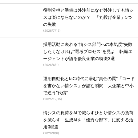
役割分担と準備は外注前になぜ外注しても情シ
スは楽にならないのか？ 「丸投げ企業」5つ
の失敗
(
2026/7/13
)
採用活動に表れる“情シス部門への本気度”失敗
したくなければ“選考プロセス”を見よ 転職エ
ージェントが語る優良企業の特徴3選
(
2026/6/1
)
運用自動化とIaC時代に潜む“責任の罠”「コード
を書かない情シス」が詰む瞬間 大企業と中小
で違う”代償”
(
2025/12/15
)
情シスの負荷をAIで減らすひとり情シスの負荷
を減らす 生成AIを「優秀な部下」に変える活
用例6選
(
2026/8/6
)