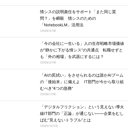
情シスの説明責任をサポート「また同じ質
問？」を瞬殺 情シスのための
「NotebookLM」活用法
(
2026/3/18
)
「今の会社に一生いる」人の生存戦略市場価値
が“静かに下がる情シス”の共通点 転職せずと
も「外の相場」を武器にするには？
(
2026/2/16
)
「AIの尻拭い」をさせられるのは誰かAIブーム
の「後始末」に備えよ IT部門が今から取り組
むべき“4つの急務”
(
2026/1/19
)
「デジタルフリクション」という見えない導火
線IT部門の「正論」が通じない――企業をむし
ばむ“見えないトラブル”とは
(
2025/12/23
)