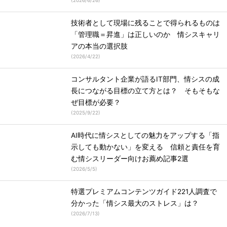
(
2026/6/26
)
技術者として現場に残ることで得られるものは
「管理職＝昇進」は正しいのか 情シスキャリ
アの本当の選択肢
(
2026/4/22
)
コンサルタント企業が語るIT部門、情シスの成
長につながる目標の立て方とは？ そもそもな
ぜ目標が必要？
(
2025/9/22
)
AI時代に情シスとしての魅力をアップする「指
示しても動かない」を変える 信頼と責任を育
む情シスリーダー向けお薦め記事2選
(
2026/5/5
)
特選プレミアムコンテンツガイド221人調査で
分かった「情シス最大のストレス」は？
(
2026/7/13
)