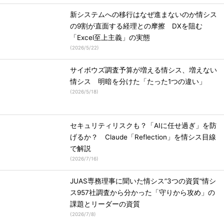
新システムへの移行はなぜ進まないのか情シス
の9割が直面する経理との摩擦 DXを阻む
「Excel至上主義」の実態
(
2026/5/22
)
サイボウズ調査予算が増える情シス、増えない
情シス 明暗を分けた「たった1つの違い」
(
2026/5/18
)
セキュリティリスクも？「AIに任せ過ぎ」を防
げるか？ Claude「Reflection」を情シス目線
で解説
(
2026/7/16
)
JUAS専務理事に聞いた情シス”3つの資質”情シ
ス957社調査から分かった「守りから攻め」の
課題とリーダーの資質
(
2026/7/8
)