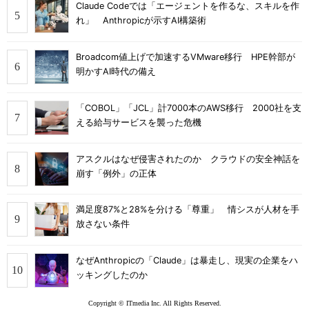
Claude Codeでは「エージェントを作るな、スキルを作
れ」 Anthropicが示すAI構築術
Broadcom値上げで加速するVMware移行 HPE幹部が
明かすAI時代の備え
「COBOL」「JCL」計7000本のAWS移行 2000社を支
える給与サービスを襲った危機
アスクルはなぜ侵害されたのか クラウドの安全神話を
崩す「例外」の正体
満足度87%と28%を分ける「尊重」 情シスが人材を手
放さない条件
なぜAnthropicの「Claude」は暴走し、現実の企業をハ
ッキングしたのか
Copyright © ITmedia Inc. All Rights Reserved.