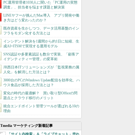
PC運用管理者1030人に聞いた「PC運用の実態
調査」、担当者を悩ます課題と解決策
LINEヤフーが挑んだMac導入 アプリ開発や働
き方はどう変わったのか？
既存資産を生かしつつ、データ活用基盤のイン
フラをモダン化する方法とは
インシデント解決を1週間から約1日に短縮、生
成AI×ITSMで実現する運用モデル
SNS認証や多要素認証も数分で実装、「顧客ア
イデンティティー管理」の変革術
JR西日本ITソリューションズが「監視業務の属
人化」を解消した方法とは？
3000台のPCのWindows Update配信を効率化、ハ
ウス食品が採用した方法とは？
変化の時代の最適解？ 買い取り型Officeの問
題点とクラウド移行のメリット
統合エンドポイント管理ツールが選ばれる10の
理由
ITmedia マーケティング新着記事
「サイト内検索」＆「ライブチャット」売れ