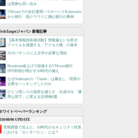
は危険な思い込み
VMwareでの自社運用へマネージドKubernetes
から移行 脱クラウドに挑む銀行の事例
TechTargetジャパン 新着記事
【基本情報技術者試験】情報漏えいを防ぎ、
ファイルを保護する「アクセス権」の基本
AIガバナンスに人文学が必要な理由
Broadcom値上げで加速するVMware移行
HPE幹部が明かすAI時代の備え
なぜAnthropicの「Claude」は暴走し、現実の
企業をハッキングしたのか
ひとり情シスの負荷を減らす 生成AIを「優
秀な部下」に変える活用例6選
ホワイトペーパーランキング
026/08/06 UPDATE
実態調査で見えた、AI時代のセキュリティ対策
における「センターピン」とは？