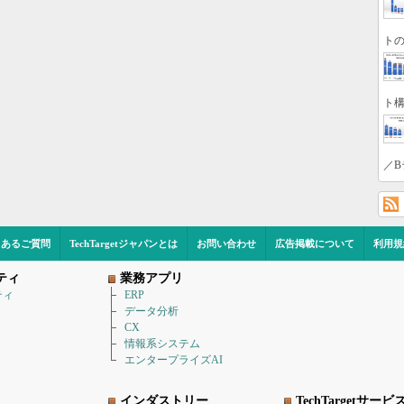
トの
ト構
／B
くあるご質問
TechTargetジャパンとは
お問い合わせ
広告掲載について
利用規
ティ
業務アプリ
ティ
ERP
データ分析
CX
情報系システム
エンタープライズAI
インダストリー
TechTargetサービ