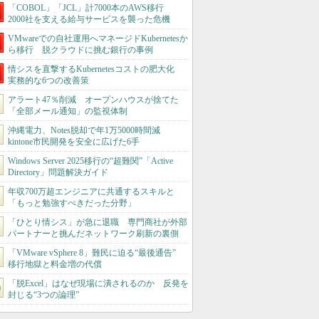
「COBOL」「JCL」計7000本のAWS移行
2000社を支える給与サービスを襲った危機
VMwareでの自社運用へマネージドKubernetesか
ら移行 脱クラウドに挑む銀行の事例
情シスを直撃するKubernetesコストの肥大化
実務的な6つの改善策
アラート47％削減 オープンハウスが捨てた
「全部メール通知」の監視体制
沖縄電力、Notes脱却で年1万5000時間減
kintone市民開発を安全に広げた6手
Windows Server 2025移行の“超難関”「Active
Directory」問題解決ガイド
年収700万超エンジニアに共通するスキルと
「もっと勉強すべきだった分野」
「ひとり情シス」が急に退職 専門商社が外部
パートナーと挑んだネットワーク刷新の裏側
「VMware vSphere 8」難民に迫る“最後通告”
移行地獄と料金増の代償
「脱Excel」はなぜ現場に潰されるのか 反発を
封じる“3つの論理”