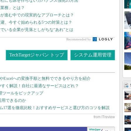
会社にも隙を作らないガバナンス強化の方法
き業務」とは？
足が進む中での現実的なアプローチとは？
回避、今すぐ始められる5つの対策とは？
でいる企業が見落としがちな“あれ”とは
Recommended by
TechTargetジャパン トップ
システム運用管理
dやExcelへの変換手順と無料でできるやり方を紹介
りやすく解説！自社に最適なサービスはどれ？
管理ツールをピックアップ
で活用できるのか
テム17選を徹底比較！おすすめサービスと選び方のコツを解説