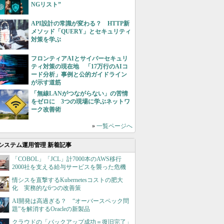
NGリスト”
API設計の常識が変わる？ HTTP新
メソッド「QUERY」とセキュリティ
対策を学ぶ
フロンティアAIとサイバーセキュリ
ティ対策の現在地 「17万行のAIコ
ード分析」事例と公的ガイドライン
が示す道筋
「無線LANがつながらない」の苦情
をゼロに 3つの現場に学ぶネットワ
ーク改善術
»
一覧ページへ
システム運用管理 新着記事
「COBOL」「JCL」計7000本のAWS移行
2000社を支える給与サービスを襲った危機
情シスを直撃するKubernetesコストの肥大
化 実務的な6つの改善策
AI開発は高過ぎる？ “オーバースペック問
題”を解消するOracleの新製品
クラウドの「バックアップ成功＝復旧完了」