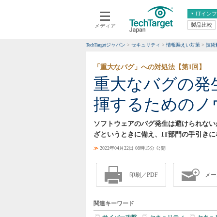
ITイン
製品比較
メディア
クラウド
エンタープライズ
ERP
仮想化
TechTargetジャパン
セキュリティ
情報漏えい対策
技術
データ分析
サーバ＆ストレージ
「重大なバグ」への対処法【第1回】
CX
スマートモバイル
重大なバグの発
情報系システム
ネットワーク
揮するためのノ
システム運用管理
ソフトウェアのバグ発生は避けられない
ざというときに備え、IT部門の手引き
≫
2022年04月22日 08時15分 公開
印刷／PDF
メー
関連キーワード