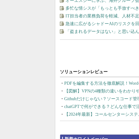
オーエスジーに学ぶ、海外グループ
多忙な情シスが「もっとも手放すべ
IT担当者の業務負荷を軽減、人材不
急速に広がるシャドーAIのリスクを
「盗まれるデータはない」と思い込ん
PDFを編集する方法を徹底解説！Wor
【図解】VPNの4種類の違いをわか
Githubだけじゃない？ソースコード
chatGPTで何ができる？どんな仕事
【2024年最新】コールセンターシス