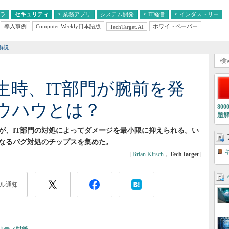
フラ
セキュリティ
業務アプリ
システム開発
IT経営
インダストリー
導入事例
Computer Weekly日本語版
ホワイトペーパー
TechTarget.AI
AI
経営とIT
医療IT
中堅・中小企業とIT
教育IT
解説
生時、IT部門が腕前を発
ウハウとは？
80
題
が、IT部門の対処によってダメージを最小限に抑えられる。い
になるバグ対処のチップスを集めた。
[
Brian Kirsch
，
TechTarget
]
ル通知