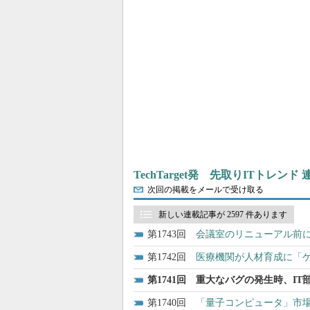
TechTarget発 先取りITトレンド
次回の掲載をメールで受け取る
新しい連載記事が 2597 件あります
1743
会議室のリニューアル前
1742
医療機関が人材育成に「
1741
重大なバグの発生時、IT
1740
「量子コンピュータ」市