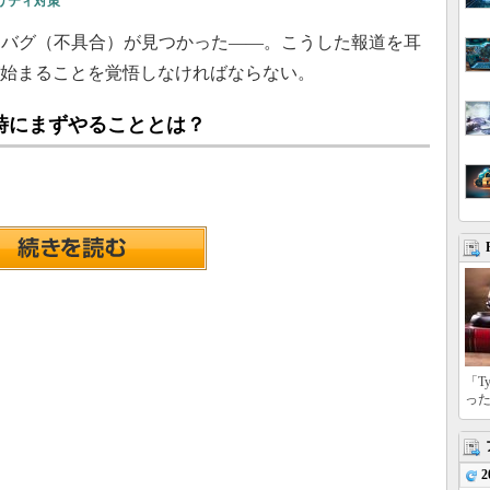
リティ対策
バグ（不具合）が見つかった――。こうした報道を耳
が始まることを覚悟しなければならない。
生時にまずやることとは？
「T
っ
2