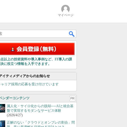
マイページ
00点以上の技術資料や導入事例など、IT導入の課
解決に役立つ情報を入手できます。
アイティメディアからのお知らせ
キャリア採用の応募を受け付けています
ベンダーコンテンツ
PR
属人化・サイロ化からの脱却──AIと統合基
盤で実現するモダンなサービス体験
(2026/4/27)
正解のない「クラウドとオンプレの割合」問