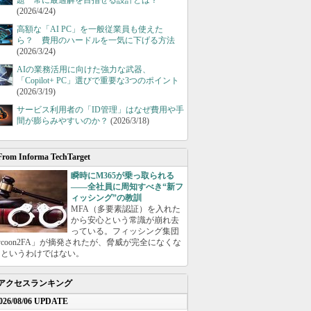
題 常に最適解を目指せる設計とは？
(2026/4/24)
高額な「AI PC」を一般従業員も使えた
ら？ 費用のハードルを一気に下げる方法
(2026/3/24)
AIの業務活用に向けた強力な武器、
「Copilot+ PC」選びで重要な3つのポイント
(2026/3/19)
サービス利用者の「ID管理」はなぜ費用や手
間が膨らみやすいのか？
(2026/3/18)
From Informa TechTarget
瞬時にM365が乗っ取られる
――全社員に周知すべき“新フ
ィッシング”の教訓
MFA（多要素認証）を入れた
から安心という常識が崩れ去
っている。フィッシング集団
ycoon2FA」が摘発されたが、脅威が完全になくな
たというわけではない。
アクセスランキング
026/08/06 UPDATE