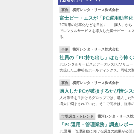
新着ホワイトペーパー
事例
横河レンタ・リース株式会社
富士ピー・エスが「PC運用効率化
PC運用の効率化などを目的に、「購入」から
でレンタルサービスを導入した富士ピー・エス
る。
事例
横河レンタ・リース株式会社
社員の「PC持ち出し」はもう怖く
PCレンタルサービスとデータレスPCソリュ
実現した三井松島ホールディングス。同社の取
事例
横河レンタ・リース株式会社
購入したPCが破損するたび情シス
人材派遣を手掛けるグロップでは、購入したP
増大に悩まされていた。そこで同社は、従来の
市場調査・トレンド
横河レンタ・リース株
「PC運用・管理業務」調査レポー
PC運用・管理業務における調査の結果が公開