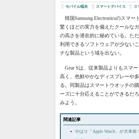
モバイル端末
|
スマートデバイス
|
ス
韓国Samsung Electronicsのス
驚くほどの実力を備えたクールな
の高さを潜在的に秘めている。た
利用できるソフトウェアが少ない
チな製品という域を出ない。
Gear Sは、従来製品よりもスマ
高く、色鮮やかなディスプレーや
る。同製品はスマートウオッチの
ーズに十分応えることができるだ
みよう。
関連記事
やはり「Apple Watch」が