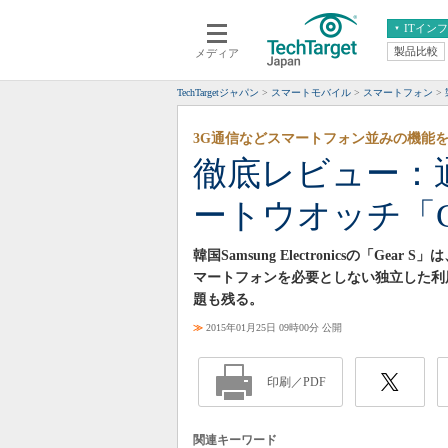
ITイン
製品比較
メディア
クラウド
エンタープライズ
ERP
仮想化
TechTargetジャパン
スマートモバイル
スマートフォン
データ分析
サーバ＆ストレージ
3G通信などスマートフォン並みの機能
CX
スマートモバイル
徹底レビュー：通
情報系システム
ネットワーク
ートウオッチ「G
システム運用管理
韓国Samsung Electronicsの「
マートフォンを必要としない独立した利
題も残る。
≫
2015年01月25日 09時00分 公開
印刷／PDF
関連キーワード