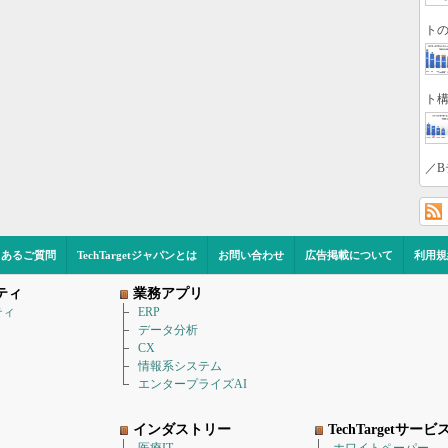
トの
ト構
／B
くあるご質問
TechTargetジャパンとは
お問い合わせ
広告掲載について
利用規
ティ
業務アプリ
ティ
ERP
データ分析
CX
情報系システム
エンタープライズAI
インダストリー
TechTargetサービ