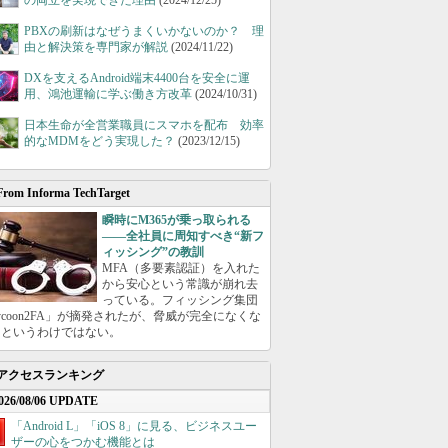
の両立を実現できた理由
(2024/12/25)
PBXの刷新はなぜうまくいかないのか？ 理
由と解決策を専門家が解説
(2024/11/22)
DXを支えるAndroid端末4400台を安全に運
用、鴻池運輸に学ぶ働き方改革
(2024/10/31)
日本生命が全営業職員にスマホを配布 効率
的なMDMをどう実現した？
(2023/12/15)
From Informa TechTarget
瞬時にM365が乗っ取られる
――全社員に周知すべき“新フ
ィッシング”の教訓
MFA（多要素認証）を入れた
から安心という常識が崩れ去
っている。フィッシング集団
ycoon2FA」が摘発されたが、脅威が完全になくな
たというわけではない。
アクセスランキング
026/08/06 UPDATE
「Android L」「iOS 8」に見る、ビジネスユー
ザーの心をつかむ機能とは