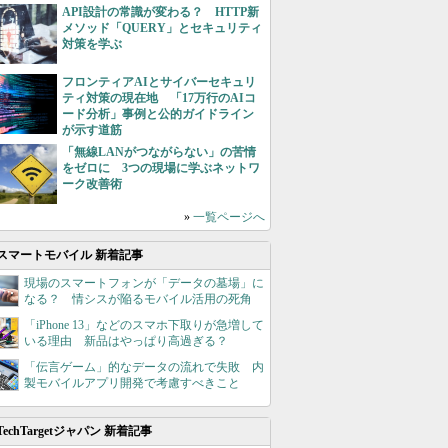
API設計の常識が変わる？ HTTP新
メソッド「QUERY」とセキュリティ
対策を学ぶ
フロンティアAIとサイバーセキュリ
ティ対策の現在地 「17万行のAIコ
ード分析」事例と公的ガイドライン
が示す道筋
「無線LANがつながらない」の苦情
をゼロに 3つの現場に学ぶネットワ
ーク改善術
»
一覧ページへ
スマートモバイル 新着記事
現場のスマートフォンが「データの墓場」に
なる？ 情シスが陥るモバイル活用の死角
「iPhone 13」などのスマホ下取りが急増して
いる理由 新品はやっぱり高過ぎる？
「伝言ゲーム」的なデータの流れで失敗 内
製モバイルアプリ開発で考慮すべきこと
TechTargetジャパン 新着記事