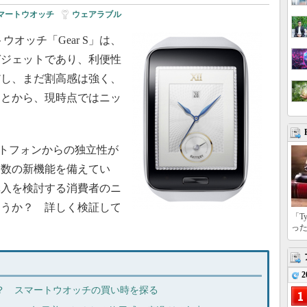
マートウオッチ
|
ウェアラブル
マートウオッチ「Gear S」は、
ガジェットであり、利便性
だし、まだ割高感は強く、
ことから、現時点ではニッ
ートフォンからの独立性が
多数の新機能を備えてい
購入を検討する消費者のニ
ろうか？ 詳しく検証して
「T
っ
2
大本命？ スマートウオッチの買い時を探る