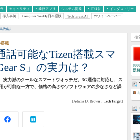
フラ
セキュリティ
業務アプリ
システム開発
IT経営
インダストリー
導入事例
Computer Weekly日本語版
ホワイトペーパー
TechTarget.AI
AI
経営とIT
医療IT
中堅・中小企業とIT
教育IT
製品解説
を搭載
話可能なTizen搭載スマ
ear S」の実力は？
80
題
Gear S」は、実力派のクールなスマートウオッチだ。3G通信に対応し、ス
用が可能な一方で、価格の高さやソフトウェアの少なさなど課
[Adama D. Brown，
TechTarget
]