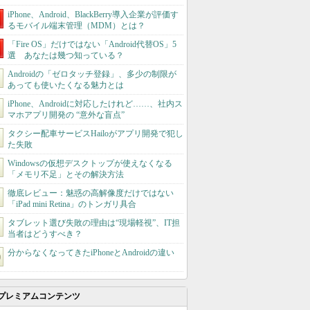
iPhone、Android、BlackBerry導入企業が評価す
るモバイル端末管理（MDM）とは？
「Fire OS」だけではない「Android代替OS」5
選 あなたは幾つ知っている？
Androidの「ゼロタッチ登録」、多少の制限が
あっても使いたくなる魅力とは
iPhone、Androidに対応したけれど……、社内ス
マホアプリ開発の “意外な盲点”
タクシー配車サービスHailoがアプリ開発で犯し
た失敗
Windowsの仮想デスクトップが使えなくなる
「メモリ不足」とその解決方法
徹底レビュー：魅惑の高解像度だけではない
「iPad mini Retina」のトンガリ具合
タブレット選び失敗の理由は“現場軽視”、IT担
当者はどうすべき？
分からなくなってきたiPhoneとAndroidの違い
プレミアムコンテンツ