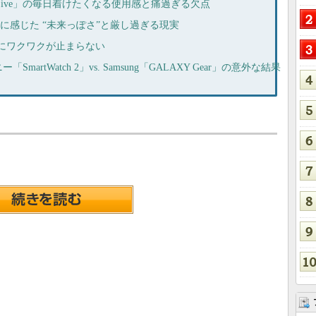
ar Live」の毎日着けたくなる使用感と痛過ぎる欠点
ar」に感じた “未来っぽさ”と厳し過ぎる現実
ss」にワクワクが止まらない
rtWatch 2」vs. Samsung「GALAXY Gear」の意外な結果