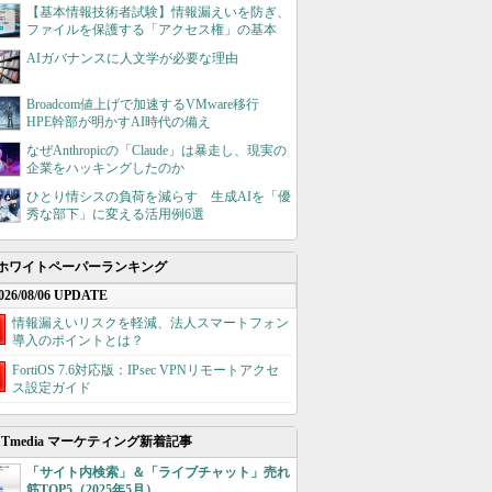
【基本情報技術者試験】情報漏えいを防ぎ、
ファイルを保護する「アクセス権」の基本
AIガバナンスに人文学が必要な理由
Broadcom値上げで加速するVMware移行
HPE幹部が明かすAI時代の備え
なぜAnthropicの「Claude」は暴走し、現実の
企業をハッキングしたのか
ひとり情シスの負荷を減らす 生成AIを「優
秀な部下」に変える活用例6選
ホワイトペーパーランキング
026/08/06 UPDATE
情報漏えいリスクを軽減、法人スマートフォン
導入のポイントとは？
FortiOS 7.6対応版：IPsec VPNリモートアクセ
ス設定ガイド
ITmedia マーケティング新着記事
「サイト内検索」＆「ライブチャット」売れ
筋TOP5（2025年5月）