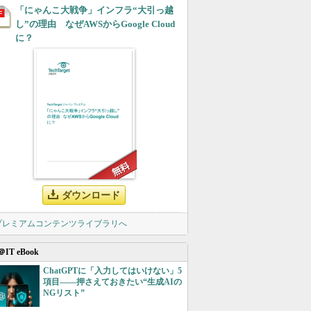
「にゃんこ大戦争」インフラ“大引っ越
し”の理由 なぜAWSからGoogle Cloud
に？
ダウンロード
 プレミアムコンテンツライブラリへ
＠IT eBook
ChatGPTに「入力してはいけない」5
項目――押さえておきたい“生成AIの
NGリスト”