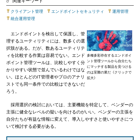
関連キーワード
クライアント管理
|
エンドポイントセキュリティ
|
運用管理
|
統合運用管理
エンドポイントを検出して保護し、管
理するユーティリティには、数多くの選
択肢がある。だが、数あるユーティリテ
ィを比較する作業は容易でない。エンド
多種多彩存在するエンドポイ
ント管理ツールから自分たち
ポイント管理ツールは、比較しやすく分
にマッチする製品を見つける
かりやすい状態で並んでいるわけではな
のは至難の業だ《クリックで
い。ほとんどのIT管理者やプロのアナリ
拡大》
ストでも同一条件での比較はできないだ
ろう。
採用選択の検討においては、主要機能を特定して、ベンダーの
主張に健全なレベルの疑いを向けるのがいい。ベンダーの主張を
自分たちが有益な情報に変えて、導入しやすさと使いやすさにつ
いて検討する必要がある。