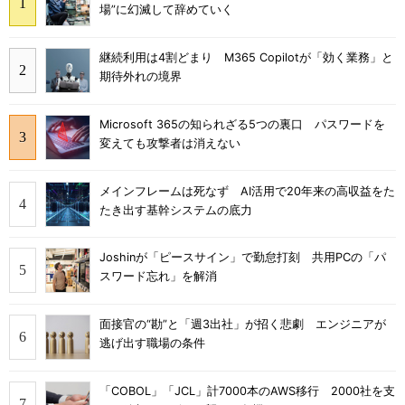
場”に幻滅して辞めていく
継続利用は4割どまり M365 Copilotが「効く業務」と
期待外れの境界
Microsoft 365の知られざる5つの裏口 パスワードを
変えても攻撃者は消えない
メインフレームは死なず AI活用で20年来の高収益をた
たき出す基幹システムの底力
Joshinが「ピースサイン」で勤怠打刻 共用PCの「パ
スワード忘れ」を解消
面接官の“勘”と「週3出社」が招く悲劇 エンジニアが
逃げ出す職場の条件
「COBOL」「JCL」計7000本のAWS移行 2000社を支