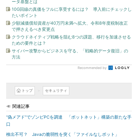
ータ基盤とは
10G回線の真価をフルに享受するには？ 導入前にチェックし
たいポイント
少額減価償却資産が40万円未満へ拡大、令和8年度税制改正
で押さえるべき変更点
クラウドネイティブ戦略を阻む8つの課題、移行を加速させる
ための要件とは？
サイバー攻撃からビジネスを守る、「戦略的データ復旧」の
方法
Recommended by
トップ
セキュリティ
関連記事
“偽メアド”でゾンビPCを調達 「ボットネット」構築の新たな手
口
検出不可？ Javaの脆弱性を突く「ファイルなしボット」