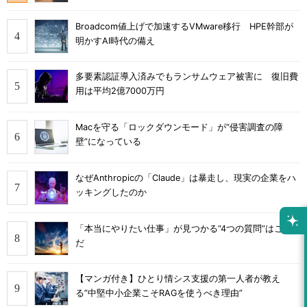
Broadcom値上げで加速するVMware移行 HPE幹部が
明かすAI時代の備え
多要素認証導入済みでもランサムウェア被害に 復旧費
用は平均2億7000万円
Macを守る「ロックダウンモード」が“侵害調査の障
壁”になっている
なぜAnthropicの「Claude」は暴走し、現実の企業をハ
ッキングしたのか
「本当にやりたい仕事」が見つかる“4つの質問”はこれ
だ
【マンガ付き】ひとり情シス支援の第一人者が教え
る”中堅中小企業こそRAGを使うべき理由”