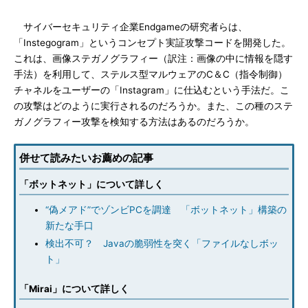
サイバーセキュリティ企業Endgameの研究者らは、
「Instegogram」というコンセプト実証攻撃コードを開発した。
これは、画像ステガノグラフィー（訳注：画像の中に情報を隠す
手法）を利用して、ステルス型マルウェアのC＆C（指令制御）
チャネルをユーザーの「Instagram」に仕込むという手法だ。こ
の攻撃はどのように実行されるのだろうか。また、この種のステ
ガノグラフィー攻撃を検知する方法はあるのだろうか。
併せて読みたいお薦めの記事
「ボットネット」について詳しく
“偽メアド”でゾンビPCを調達 「ボットネット」構築の
新たな手口
検出不可？ Javaの脆弱性を突く「ファイルなしボッ
ト」
「Mirai」について詳しく