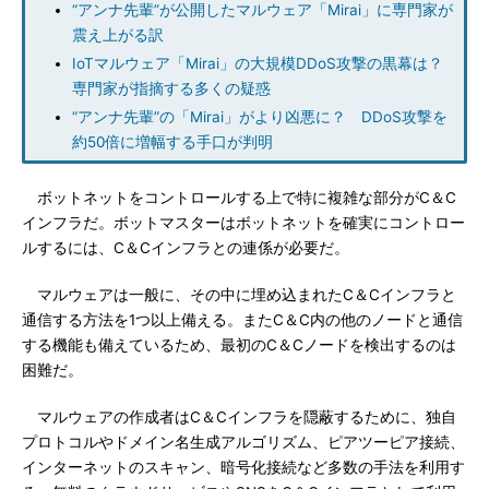
“アンナ先輩”が公開したマルウェア「Mirai」に専門家が
震え上がる訳
IoTマルウェア「Mirai」の大規模DDoS攻撃の黒幕は？
専門家が指摘する多くの疑惑
“アンナ先輩”の「Mirai」がより凶悪に？ DDoS攻撃を
約50倍に増幅する手口が判明
ボットネットをコントロールする上で特に複雑な部分がC＆C
インフラだ。ボットマスターはボットネットを確実にコントロー
ルするには、C＆Cインフラとの連係が必要だ。
マルウェアは一般に、その中に埋め込まれたC＆Cインフラと
通信する方法を1つ以上備える。またC＆C内の他のノードと通信
する機能も備えているため、最初のC＆Cノードを検出するのは
困難だ。
マルウェアの作成者はC＆Cインフラを隠蔽するために、独自
プロトコルやドメイン名生成アルゴリズム、ピアツーピア接続、
インターネットのスキャン、暗号化接続など多数の手法を利用す