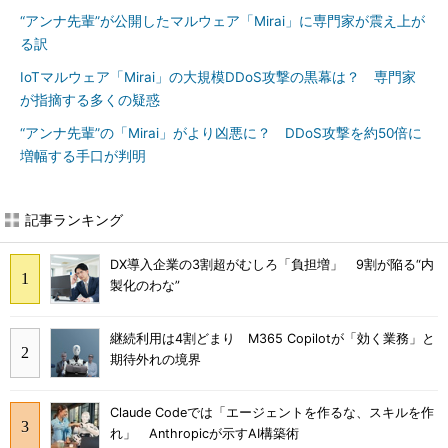
“アンナ先輩”が公開したマルウェア「Mirai」に専門家が震え上が
る訳
IoTマルウェア「Mirai」の大規模DDoS攻撃の黒幕は？ 専門家
が指摘する多くの疑惑
“アンナ先輩”の「Mirai」がより凶悪に？ DDoS攻撃を約50倍に
増幅する手口が判明
記事ランキング
DX導入企業の3割超がむしろ「負担増」 9割が陥る“内
製化のわな”
継続利用は4割どまり M365 Copilotが「効く業務」と
期待外れの境界
Claude Codeでは「エージェントを作るな、スキルを作
れ」 Anthropicが示すAI構築術