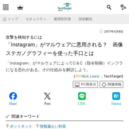
トップ
セキュリティ
脆弱性対策
技術解説
2017年4月6日
攻撃を検知するには
「Instagram」がマルウェアに悪用される？ 画像
ステガノグラフィーを使った手口とは
「Instagram」がマルウェアによってC＆C（指令制御）インフラ
になる恐れがある。その仕組みを解説しよう。
[
Nick Lewis
，TechTarget]
PC用表示
関連情報
Share
Post
LINE
Hatena
関連キーワード
ボットネット
|
情報漏えい対策