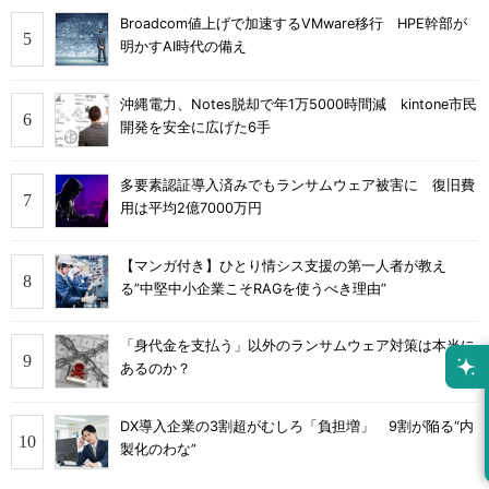
Broadcom値上げで加速するVMware移行 HPE幹部が
明かすAI時代の備え
沖縄電力、Notes脱却で年1万5000時間減 kintone市民
開発を安全に広げた6手
多要素認証導入済みでもランサムウェア被害に 復旧費
用は平均2億7000万円
【マンガ付き】ひとり情シス支援の第一人者が教え
る”中堅中小企業こそRAGを使うべき理由”
「身代金を支払う」以外のランサムウェア対策は本当に
あるのか？
DX導入企業の3割超がむしろ「負担増」 9割が陥る“内
製化のわな”