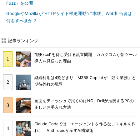
Fuzz」を公開
GoogleやMozillaが“HTTPサイト根絶運動”に本腰、Web担当者は
何をすべきか？
記事ランキング
“脱Excel”を待ち受ける乱立問題 カカクコムが新ツール
導入を見送った理由
継続利用は4割どまり M365 Copilotが「効く業務」と
期待外れの境界
画面をティッシュで拭くのはNG Dellが推奨するPCの
正しいお手入れ方法
Claude Codeでは「エージェントを作るな、スキルを作
れ」 Anthropicが示すAI構築術