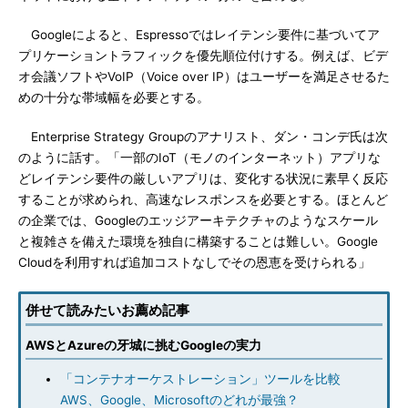
Googleによると、Espressoではレイテンシ要件に基づいてア
プリケーショントラフィックを優先順位付けする。例えば、ビデ
オ会議ソフトやVoIP（Voice over IP）はユーザーを満足させるた
めの十分な帯域幅を必要とする。
Enterprise Strategy Groupのアナリスト、ダン・コンデ氏は次
のように話す。「一部のIoT（モノのインターネット）アプリな
どレイテンシ要件の厳しいアプリは、変化する状況に素早く反応
することが求められ、高速なレスポンスを必要とする。ほとんど
の企業では、Googleのエッジアーキテクチャのようなスケール
と複雑さを備えた環境を独自に構築することは難しい。Google
Cloudを利用すれば追加コストなしでその恩恵を受けられる」
併せて読みたいお薦め記事
AWSとAzureの牙城に挑むGoogleの実力
「コンテナオーケストレーション」ツールを比較
AWS、Google、Microsoftのどれが最強？