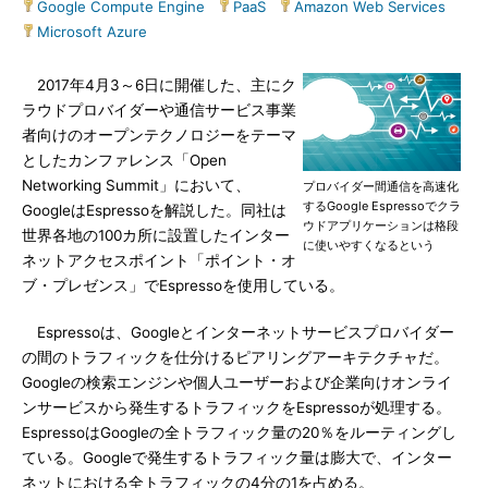
Google Compute Engine
|
PaaS
|
Amazon Web Services
|
Microsoft Azure
2017年4月3～6日に開催した、主にク
ラウドプロバイダーや通信サービス事業
者向けのオープンテクノロジーをテーマ
としたカンファレンス「Open
Networking Summit」において、
プロバイダー間通信を高速化
するGoogle Espressoでクラ
GoogleはEspressoを解説した。同社は
ウドアプリケーションは格段
世界各地の100カ所に設置したインター
に使いやすくなるという
ネットアクセスポイント「ポイント・オ
ブ・プレゼンス」でEspressoを使用している。
Espressoは、Googleとインターネットサービスプロバイダー
の間のトラフィックを仕分けるピアリングアーキテクチャだ。
Googleの検索エンジンや個人ユーザーおよび企業向けオンライ
ンサービスから発生するトラフィックをEspressoが処理する。
EspressoはGoogleの全トラフィック量の20％をルーティングし
ている。Googleで発生するトラフィック量は膨大で、インター
ネットにおける全トラフィックの4分の1を占める。