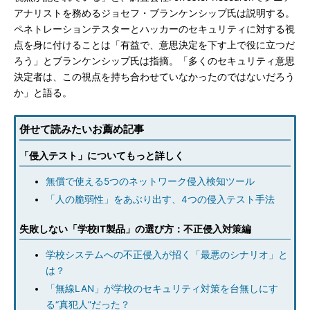
アナリストを務めるジョセフ・ブランケンシップ氏は説明する。
ペネトレーションテスターとハッカーのセキュリティに対する視
点を身に付けることは「有益で、意思決定を下す上で役に立つだ
ろう」とブランケンシップ氏は指摘。「多くのセキュリティ意思
決定者は、この視点を持ち合わせていなかったのではないだろう
か」と語る。
併せて読みたいお薦め記事
「侵入テスト」についてもっと詳しく
無償で使える5つのネットワーク侵入検知ツール
「人の脆弱性」をあぶり出す、4つの侵入テスト手法
失敗しない「学校IT製品」の選び方：不正侵入対策編
学校システムへの不正侵入が招く「最悪のシナリオ」と
は？
「無線LAN」が学校のセキュリティ対策を台無しにす
る“真犯人”だった？