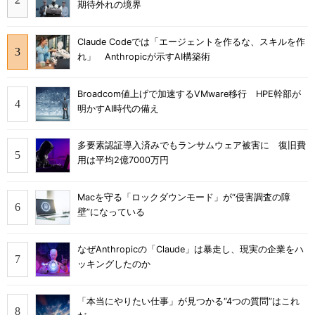
期待外れの境界
Claude Codeでは「エージェントを作るな、スキルを作
れ」 Anthropicが示すAI構築術
Broadcom値上げで加速するVMware移行 HPE幹部が
明かすAI時代の備え
多要素認証導入済みでもランサムウェア被害に 復旧費
用は平均2億7000万円
Macを守る「ロックダウンモード」が“侵害調査の障
壁”になっている
なぜAnthropicの「Claude」は暴走し、現実の企業をハ
ッキングしたのか
「本当にやりたい仕事」が見つかる“4つの質問”はこれ