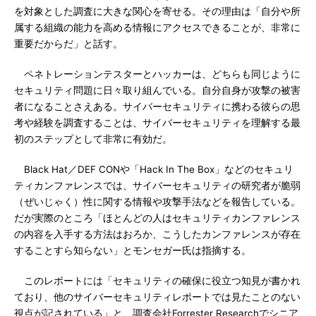
を対象とした調査に大きな関心を寄せる。その理由は「自分や所
属する組織の能力を高める情報にアクセスできることが、非常に
重要だからだ」と話す。
ペネトレーションテスターとハッカーは、どちらも同じように
セキュリティ問題に日々取り組んでいる。自分自身が攻撃の被害
者になることさえある。サイバーセキュリティに携わる彼らの思
考や経験を調査することは、サイバーセキュリティを理解する最
初のステップとして非常に有効だ。
Black Hat／DEF CONや「Hack In The Box」などのセキュリ
ティカンファレンスでは、サイバーセキュリティの研究者が脆弱
（ぜいじゃく）性に関する情報や攻撃手法などを報告している。
だが実際のところ「ほとんどの人はセキュリティカンファレンス
の内容を入手する方法はおろか、こうしたカンファレンスが存在
することすら知らない」とモンセガー氏は指摘する。
このレポートには「セキュリティの確保に役立つ知見が書かれ
ており、他のサイバーセキュリティレポートでは見たことのない
視点が記されている」と、調査会社Forrester Researchでシニア