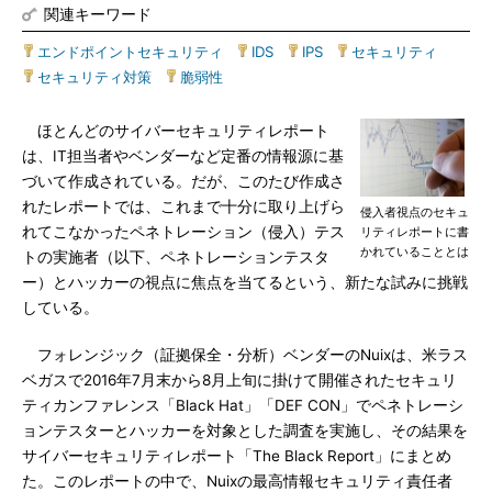
関連キーワード
エンドポイントセキュリティ
|
IDS
|
IPS
|
セキュリティ
|
セキュリティ対策
|
脆弱性
ほとんどのサイバーセキュリティレポート
は、IT担当者やベンダーなど定番の情報源に基
づいて作成されている。だが、このたび作成さ
れたレポートでは、これまで十分に取り上げら
侵入者視点のセキュ
れてこなかったペネトレーション（侵入）テス
リティレポートに書
かれていることとは
トの実施者（以下、ペネトレーションテスタ
ー）とハッカーの視点に焦点を当てるという、新たな試みに挑戦
している。
フォレンジック（証拠保全・分析）ベンダーのNuixは、米ラス
ベガスで2016年7月末から8月上旬に掛けて開催されたセキュリ
ティカンファレンス「Black Hat」「DEF CON」でペネトレーシ
ョンテスターとハッカーを対象とした調査を実施し、その結果を
サイバーセキュリティレポート「The Black Report」にまとめ
た。このレポートの中で、Nuixの最高情報セキュリティ責任者