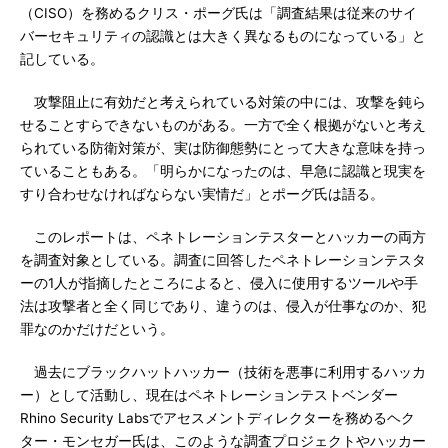
（CISO）を務めるクリス・ポーグ氏は「調査結果は従来のサイ
バーセキュリティの認識とは大きく異なるものになっている」と
記している。
攻撃阻止に有効だと考えられている対策の中には、攻撃を鈍ら
せることすらできないものがある。一方で全く根拠がないと考え
られている防衛対策が、実は防御態勢にとって大きな意味を持っ
ていることもある。「明らかになったのは、早急に認識と現実を
すり合わせなければならない実情だ」とポーグ氏は語る。
このレポートは、ペネトレーションテスターとハッカーの両方
を調査対象としている。調査に回答したペネトレーションテスタ
ーの1人が指摘したところによると、侵入に使用するツールや手
法は攻撃者と全く同じであり、違うのは、侵入が仕事なのか、犯
罪なのかだけだという。
過去にブラックハットハッカー（技術を悪事に利用するハッカ
ー）として活動し、現在はペネトレーションテストベンダー
Rhino Security Labsでアセスメントディレクターを務めるヘク
ター・モンセガー氏は、このような調査プロジェクトやハッカー