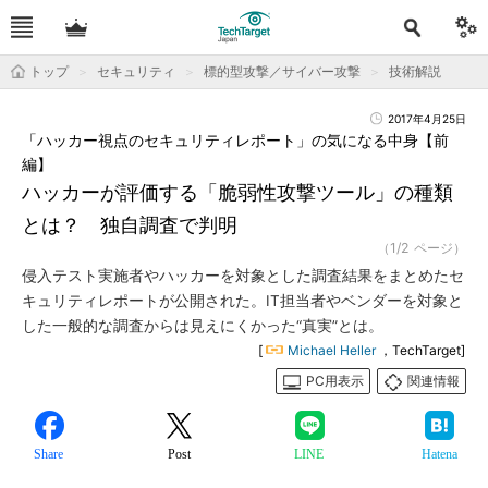
トップ
セキュリティ
標的型攻撃／サイバー攻撃
技術解説
2017年4月25日
「ハッカー視点のセキュリティレポート」の気になる中身【前
編】
ハッカーが評価する「脆弱性攻撃ツール」の種類
とは？ 独自調査で判明
（1/2 ページ）
侵入テスト実施者やハッカーを対象とした調査結果をまとめたセ
キュリティレポートが公開された。IT担当者やベンダーを対象と
した一般的な調査からは見えにくかった“真実”とは。
[
Michael Heller
，TechTarget]
PC用表示
関連情報
Share
Post
LINE
Hatena