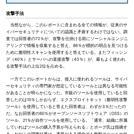
攻撃手法
当然ながら、このレポートに含まれる全ての情報が、従来のサ
イバーセキュリティについての認識と矛盾するわけではない。調
査では回答者の72％が、攻撃を仕掛ける前にソーシャルエンジニ
アリングで情報を収集すると答え、86％が標的の弱点を見つける
ために脆弱性スキャンを使用すると答えている。またフィッシン
グ（40％）とサーバへの直接攻撃（43％）が、最もよく使われ
る攻撃手法の上位2位を占める。
一方でこのレポートからは、侵入に使われるツールは、サイバ
ーセキュリティの専門家が想定しているツールとは異なる可能性
があることが明らかになった。市販のツールを使用していると回
答したのは10％しかおらず、エクスプロイトキット（脆弱性攻撃
ツール）を使用していると答えた回答者は、わずか3％だったの
だ。なお回答者の60％がオープンソースソフトウェア（OSS）の
ツール、21％が自作ツールを使用している。「通常、組織に所属
していればツールの購入予算が与えられる」とポーグ氏は指摘す