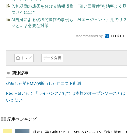
入札活動の成否を分ける情報収集 “狙い目案件”を効率よく見
つけるには？
AI自身による破壊的操作の事例も AIエージェント活用のリス
クといま必要な対策
Recommended by
トップ
データ分析
関連記事
破産した英HMVが断行したITコスト削減
Red Hatいわく「ライセンスだけでは本物のオープンソースとは
いえない」
記事ランキング
継続利用は4割どまり M365 Copilotが「効く業務」と