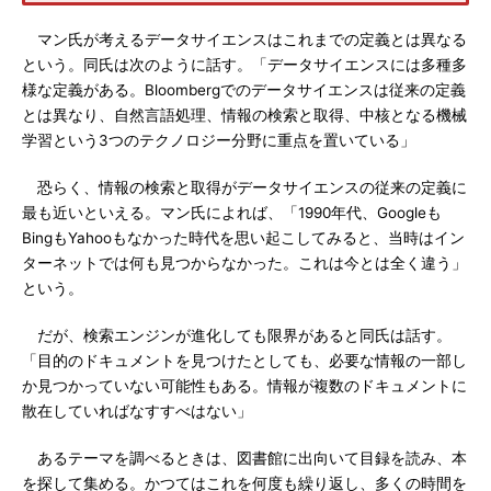
マン氏が考えるデータサイエンスはこれまでの定義とは異なる
という。同氏は次のように話す。「データサイエンスには多種多
様な定義がある。Bloombergでのデータサイエンスは従来の定義
とは異なり、自然言語処理、情報の検索と取得、中核となる機械
学習という3つのテクノロジー分野に重点を置いている」
恐らく、情報の検索と取得がデータサイエンスの従来の定義に
最も近いといえる。マン氏によれば、「1990年代、Googleも
BingもYahooもなかった時代を思い起こしてみると、当時はイン
ターネットでは何も見つからなかった。これは今とは全く違う」
という。
だが、検索エンジンが進化しても限界があると同氏は話す。
「目的のドキュメントを見つけたとしても、必要な情報の一部し
か見つかっていない可能性もある。情報が複数のドキュメントに
散在していればなすすべはない」
あるテーマを調べるときは、図書館に出向いて目録を読み、本
を探して集める。かつてはこれを何度も繰り返し、多くの時間を