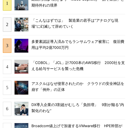
期待外れの境界
「こんなはずでは」 製造業の若手は“アナログな現
場”に幻滅して辞めていく
多要素認証導入済みでもランサムウェア被害に 復旧費
用は平均2億7000万円
「COBOL」「JCL」計7000本のAWS移行 2000社を支
える給与サービスを襲った危機
アスクルはなぜ侵害されたのか クラウドの安全神話を
崩す「例外」の正体
DX導入企業の3割超がむしろ「負担増」 9割が陥る“内
製化のわな”
Broadcom値上げで加速するVMware移行 HPE幹部が