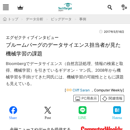
トップ
データ分析
ビッグデータ
事例
2017年5月16日
エグゼクティブインタビュー
ブルームバーグのデータサイエンス担当者が見た
機械学習の課題
Bloombergでデータサイエンス（自然言語処理、情報の検索と取
得、機械学習）を引きているギデオン・マン氏。2008年から機
械学習を手掛けてきた同氏には、機械学習の可能性とともに課題
も見えている。
[
Cliff Saran
，Computer Weekly]
PC用表示
関連情報
Share
Post
LINE
Hatena
金融ニュースやデータを提供する