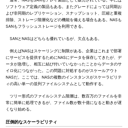
通常、NASもSANもアレイ製品として販売されている。中には
ソフトウェア定義の製品もある。またグレードによっては同期お
よび非同期のレプリケーション、スナップショット、圧縮と重複
排除、ストレージ階層化などの機能を備える場合もある。NASも
SANもフラッシュストレージを利用できる。
SANとNASはどちらも優れているが、欠点もある。
例えばNASはスケーリングに制限がある。企業はこれまで部署
にサービスを提供するためにNASにデータを保存してきたが、デ
ータが急増し、相互に結び付いていなかったことからデータのサ
イロ化につながった。この問題に対処するのがスケールアウト
NASだ。ここでは、NASの複数のインスタンスがスケーラビリテ
ィの高い単一の並列ファイルシステムとして動作する。
ツリー形式のファイルシステム階層は、数百万のファイルを非
常に簡単に処理できるが、ファイル数が数十億になると動きが遅
くなり始める。
圧倒的なスケーラビリティ