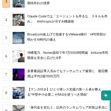
期待外れの境界
Claude Codeでは「エージェントを作るな、スキルを作
れ」 Anthropicが示すAI構築術
Broadcom値上げで加速するVMware移行 HPE幹部が
明かすAI時代の備え
沖縄電力、Notes脱却で年1万5000時間減 kintone市民
開発を安全に広げた6手
多要素認証導入済みでもランサムウェア被害に 復旧費
用は平均2億7000万円
【マンガ付き】ひとり情シス支援の第一人者が教え
る”中堅中小企業こそRAGを使うべき理由”
「身代金を支払う」以外のランサムウェア対策は本当に