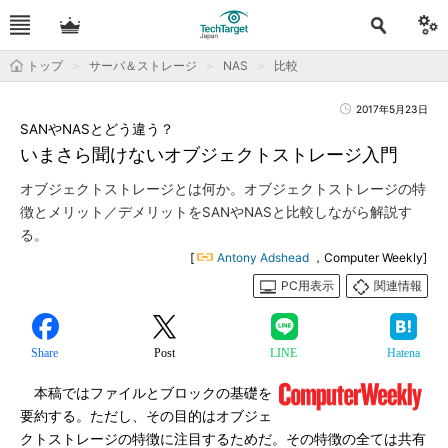
トップ
サーバ＆ストレージ
NAS
比較
2017年5月23日
SANやNASとどう違う？
いまさら聞けないオブジェクトストレージ入門
オブジェクトストレージとは何か。オブジェクトストレージの特
徴とメリット／デメリットをSANやNASと比較しながら解説す
る。
[
Antony Adshead
，Computer Weekly]
PC用表示
関連情報
Share
Post
LINE
Hatena
本稿ではファイルとブロックの基礎を
要約する。ただし、その目的はオブジェ
クトストレージの特徴に注目するためだ。その特徴の全ては共有