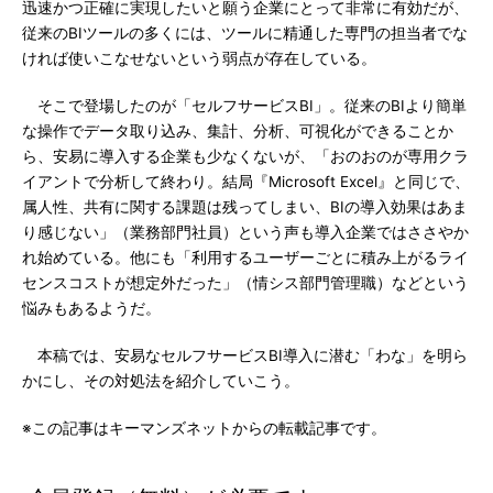
迅速かつ正確に実現したいと願う企業にとって非常に有効だが、
従来のBIツールの多くには、ツールに精通した専門の担当者でな
ければ使いこなせないという弱点が存在している。
そこで登場したのが「セルフサービスBI」。従来のBIより簡単
な操作でデータ取り込み、集計、分析、可視化ができることか
ら、安易に導入する企業も少なくないが、「おのおのが専用クラ
イアントで分析して終わり。結局『Microsoft Excel』と同じで、
属人性、共有に関する課題は残ってしまい、BIの導入効果はあま
り感じない」（業務部門社員）という声も導入企業ではささやか
れ始めている。他にも「利用するユーザーごとに積み上がるライ
センスコストが想定外だった」（情シス部門管理職）などという
悩みもあるようだ。
本稿では、安易なセルフサービスBI導入に潜む「わな」を明ら
かにし、その対処法を紹介していこう。
※この記事はキーマンズネットからの転載記事です。