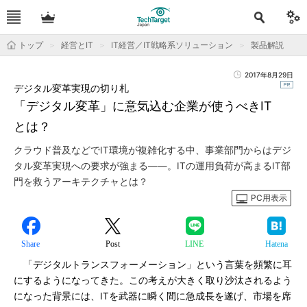
トップ
経営とIT
IT経営／IT戦略系ソリューション
製品解説
2017年8月29日
デジタル変革実現の切り札
「デジタル変革」に意気込む企業が使うべきIT
とは？
クラウド普及などでIT環境が複雑化する中、事業部門からはデジ
タル変革実現への要求が強まる――。ITの運用負荷が高まるIT部
門を救うアーキテクチャとは？
PC用表示
Share
Post
LINE
Hatena
「デジタルトランスフォーメーション」という言葉を頻繁に耳
にするようになってきた。この考えが大きく取り沙汰されるよう
になった背景には、ITを武器に瞬く間に急成長を遂げ、市場を席