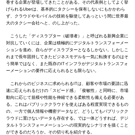
巻する企業が登場してきたことがある。その代表例としてよく挙
げられるUberは、基本的にタクシーを保有しないにもかかわら
ず、クラウドやモバイルの技術を駆使してあっという間に世界最
大のタクシー会社へと、のし上がった。
こうした「ディスラプター（破壊者）」と呼ばれる新興企業に
対抗していくには、企業は積極的にデジタルトランスフォーメー
ションを進め、自らがディスラプターとなるしかない。しかしこ
れまで長年固持してきたビジネスモデルを一気に転換するのはそ
う簡単ではなく、また既存のITインフラがデジタルトランスフォ
ーメーションの要件に応えられるとも限らない。
これからのビジネスに求められるITは、顧客や市場の要請に迅
速に応えられるだけの「スピード感」「俊敏性」と同時に、市場
動向に応じて規模や性能を伸縮できる柔軟性も備える必要があ
る。これはパブリッククラウドを使えばある程度実現できるもの
の、一方で個人情報や機密データなど、どうしてもパブリックク
ラウドに置けないデータも存在する。では一体どうすれば、デジ
タルトランスフォーメーションへの現実的なシナリオを描くこと
ができるのだろうか。その切り札を紹介する。