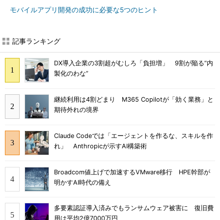
モバイルアプリ開発の成功に必要な5つのヒント
記事ランキング
DX導入企業の3割超がむしろ「負担増」 9割が陥る“内
製化のわな”
継続利用は4割どまり M365 Copilotが「効く業務」と
期待外れの境界
Claude Codeでは「エージェントを作るな、スキルを作
れ」 Anthropicが示すAI構築術
Broadcom値上げで加速するVMware移行 HPE幹部が
明かすAI時代の備え
多要素認証導入済みでもランサムウェア被害に 復旧費
用は平均2億7000万円