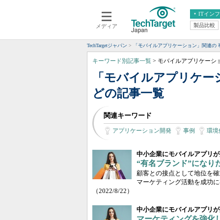
ITイン
製品比較
メディア
クラウド
エンタープライズ
ERP
仮想化
TechTargetジャパン
「モバイルアプリケーション」関連の 
データ分析
サーバ＆ストレージ
キーワード別記事一覧
> モバイルアプリケーシ
CX
スマートモバイル
「モバイルアプリケーシ
情報系システム
ネットワーク
どの記事一覧
システム運用管理
関連キーワード
アプリケーション開発
事例
環境
中小企業にモバイルアプリが
“有名ブランド”にな
顧客との接点として地位を確
マーケティング活動を成功に
（2022/8/22）
中小企業にモバイルアプリが
マーケティングを強化