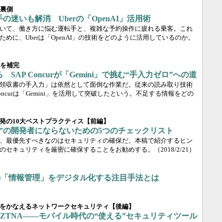
の裏側
迷いも解消 Uberの「OpenAI」活用術
いて、働き方に悩む運転手と、複雑な予約操作に疲れる乗客。これ
めに、Uberは「OpenAI」の技術をどのように活用しているのか。
タを補完
AP Concurが「Gemini」で挑む“手入力ゼロ”への道
領収書の手入力」は依然として面倒な作業だ。従来の読み取り技術
oncurは「Gemini」を活用して突破したという。不足する情報をどの
発の10大ベストプラクティス【前編】
”の開発者にならないための5つのチェックリスト
、最優先すべきなのはセキュリティの確保だ。本稿で紹介するヒン
のセキュリティを厳密に確保することをお勧めする。
（2018/2/21）
業の「情報管理」をデジタル化する注目手法とは
をかなえるネットワークセキュリティ【後編】
、ZTNA――モバイル時代の“使える”セキュリティツール