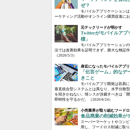
ぜ？
モバイルアプリケーションは
ーケティング活動やオンライン購買促進にお
元テックリードが明かす
Twitterがモバイ
標」
モバイルアプリケーションの
法では改善効果を証明できず、膨大な検証作業に
（2026/5/3）
身近になったモバイルアプリ
「伝言ゲーム」的なデ
きこと
モバイルアプリ開発は容易に
垂直統合型システムとは異なり、水平分散型
を招きかねない。情シスが決裁すべきは「開
即時性を守るかだ。
（2026/6/24）
小売業界が取り組むフードロ
食品廃棄の削減効果が
スーパーマーケットやコンビ
用し、フードロス削減に取り