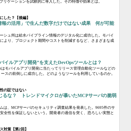
アプリケーションを試験的に導入した。その特徴や効果とは。
にした？【後編】
情報の活用」で生んだ数字だけではない成果 何が可能
ーシュ州は給水パイプライン情報のデジタル化に成功した。モバイ
により、プロジェクト期間やコストを削減するなど、さまざまな成
バイルアプリ開発”を支えたDevOpsツールとは？
firstはモバイルアプリ開発に当たってリリース管理自動化ツールなどの
。リリースの前倒しに成功した。どのようなツールを利用しているのか。
性の証ではない
は信じるな？ トレンドマイクロが暴いたMCPサーバの脆弱
ムは、MCPサーバのセキュリティ調査結果を発表した。9695件のサ
安全性を保証しないという。開発者の過信を突く、恐ろしい実態と
ス対策【第2回】