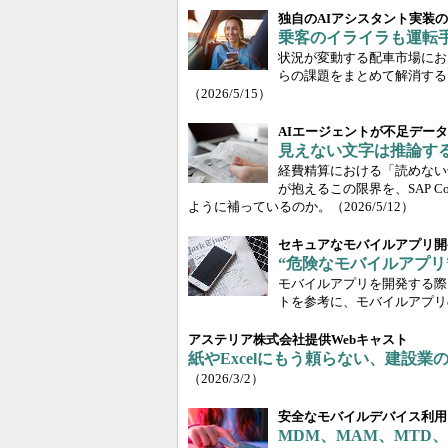
独自のAIアシスタント実装
乗客のイライラも運転手の
状況が変動する配車市場にお
らの課題をまとめて解消するた
（2026/5/15）
AIエージェントが不足デー
見えない文字は推論する S
経費精算における「読めない
が抱えるこの限界を、SAP C
ように補っているのか。
（2026/5/12）
セキュアなモバイルアプリ開
“危険なモバイルアプリ
モバイルアプリを開発する際
トを参考に、モバイルアプリ
アステリア株式会社提供Webキャスト
紙やExcelにもう頼らない、建設
（2026/3/2）
安全なモバイルデバイス利用
MDM、MAM、MTD