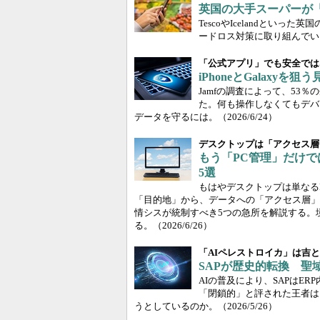
英国の大手スーパーが「
TescoやIcelandとい
ードロス対策に取り組んでい
「公式アプリ」でも安全では
iPhoneとGalaxy
Jamfの調査によって、53
た。何も操作しなくてもデバ
データを守るには。
（2026/6/24）
デスクトップは「アクセス層
もう「PC管理」だけ
5選
もはやデスクトップは単なるP
「目的地」から、データへの「アクセス層」
情シスが統制すべき5つの急所を解説する。
る。
（2026/6/26）
「AIペレストロイカ」は吉
SAPが歴史的転換 聖
AIの普及により、SAPはE
「閉鎖的」と評された王者は
うとしているのか。
（2026/5/26）