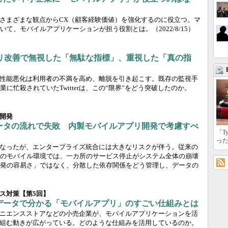
さまざまな観点からCX（顧客経験価値）を強化するのに役立つ。マ
いて、モバイルアプリケーションが担う役割とは。
（2022/8/15）
ルアプリ改善で無視した「無駄な指標」、重視した「真の指
性能悪化は利用者の不満を高め、離脱を引き起こす。既存の監視手
忙殺されていたTwitterは、この“限界”をどう突破したのか。
開発
ータの流れで失敗 内製モバイルアプリ開発で考慮すべ
「T
っ
なったが、エンタープライズ統合には大きなリスクが伴う。従来の
のモバイル環境では、一カ所のサービス停止がシステム全体の崩壊
発の容易さ」ではなく、分散した依存関係をどう管理し、データの
ス対策【第5回】
データで分かる「モバイルアプリ」のすごい仕組みとは
ニエンスストアなどの小売企業が、モバイルアプリケーションを活
組む動きが広がっている。どのような仕組みを活用しているのか。