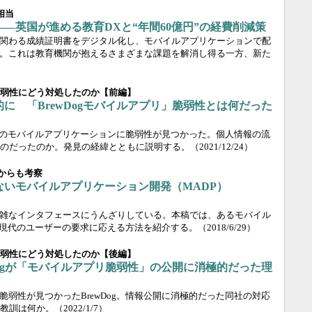
相当
―英国が進める教育DXと“年間60億円”の経費削減策
関わる成績証明書をデジタル化し、モバイルアプリケーションで配
。これは教育機関が抱えるさまざまな課題を解消し得る一方、新た
）
は脆弱性にどう対処したのか【前編】
に 「BrewDogモバイルアプリ」脆弱性とは何だった
ogのモバイルアプリケーションに脆弱性が見つかった。個人情報の流
のだったのか。発見の経緯とともに説明する。
（2021/12/24）
点からも考察
ないモバイルアプリケーション開発（MADP）
雑なインタフェースにうんざりしている。本稿では、あるモバイル
が現代のユーザーの要求に応える方法を紹介する。
（2018/6/29）
は脆弱性にどう対処したのか【後編】
Dogが「モバイルアプリ脆弱性」の公開に消極的だった理
弱性が見つかったBrewDog。情報公開に消極的だった同社の対応
教訓は何か。
（2022/1/7）