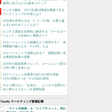
運用に向けた4つの基本ステップ
マンガで解説、1日で生成AI環境を構築できる
ワークショップの中身とは？
AI活用を停滞させる「2：6：2の壁」を乗り越
えるためのポイントとは？
ビジネス課題を自律的に解決する「データエー
ジェント」の仕組みと構築ガイド
AIエージェントとの協働をどう実現する？ 体
制構築の鍵となる「4つのR」とは
AIエージェントで成果は出る？ 調査結果に見
る費用対効果の実態
2026年の製造業界トレンド、エージェント型AI
が切り開く未来とは
AIエージェント本番導入約5％の壁を突破、
CIOが実践すべき「8つの設計原則」
今さら聞けない「生成AI」、ビジネス活用のた
めに押さえておくべき基礎知識
ITmedia マーケティング新着記事
「サイト内検索」＆「ライブチャット」売れ