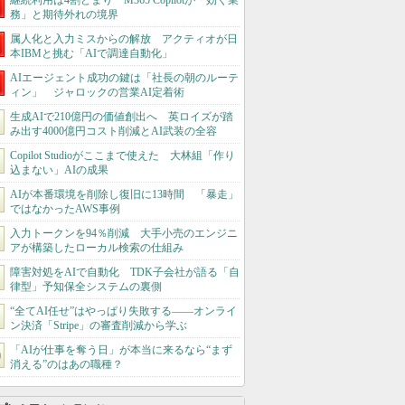
継続利用は4割どまり M365 Copilotが「効く業
務」と期待外れの境界
属人化と入力ミスからの解放 アクティオが日
本IBMと挑む「AIで調達自動化」
AIエージェント成功の鍵は「社長の朝のルーテ
ィン」 ジャロックの営業AI定着術
生成AIで210億円の価値創出へ 英ロイズが踏
み出す4000億円コスト削減とAI武装の全容
Copilot Studioがここまで使えた 大林組「作り
込まない」AIの成果
AIが本番環境を削除し復旧に13時間 「暴走」
ではなかったAWS事例
入力トークンを94％削減 大手小売のエンジニ
アが構築したローカル検索の仕組み
障害対処をAIで自動化 TDK子会社が語る「自
律型」予知保全システムの裏側
“全てAI任せ”はやっぱり失敗する――オンライ
ン決済「Stripe」の審査削減から学ぶ
「AIが仕事を奪う日」が本当に来るなら“まず
消える”のはあの職種？