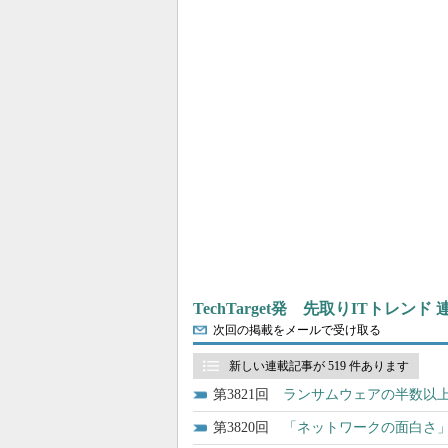
TechTarget発 先取りITトレンド
次回の掲載をメールで受け取る
新しい連載記事が 519 件あります
3821
ランサムウェアの半数以上
3820
「ネットワークの面白さ