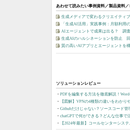
あわせて読みたい事例資料／製品資料／
生成メディアで変わるクリエイティブの
「生成AI活用」実践事例：月額利用
AIエージェントで成果は出る？ 調
生成AIのハルシネーションを防止 
質の高いAIアプリとエージェントを構築す
PDFを編集する方法を徹底解説！Wor
【図解】VPNの4種類の違いをわか
Githubだけじゃない？ソースコード
chatGPTで何ができる？どんな仕事
【2024年最新】コールセンターシス