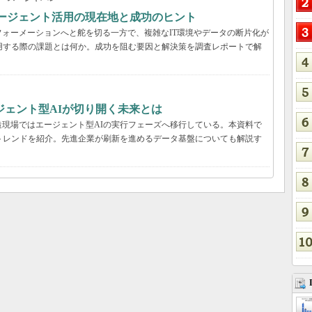
Iエージェント活用の現在地と成功のヒント
ォーメーションへと舵を切る一方で、複雑なIT環境やデータの断片化が
用する際の課題とは何か。成功を阻む要因と解決策を調査レポートで解
ジェント型AIが切り開く未来とは
現場ではエージェント型AIの実行フェーズへ移行している。本資料で
用のトレンドを紹介。先進企業が刷新を進めるデータ基盤についても解説す