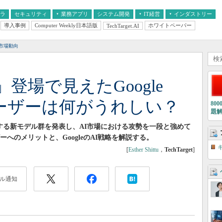
フラ
セキュリティ
業務アプリ
システム開発
IT経営
インダストリー
導入事例
Computer Weekly日本語版
ホワイトペーパー
TechTarget.AI
AI
経営とIT
医療IT
中堅・中小企業とIT
教育IT
市場動向
Pro」登場で見えたGoogle
ユーザーは何がうれしい？
80
題
」をはじめとする新モデル群を発表し、AI市場における攻勢を一段と強めて
ーへのメリットと、GoogleのAI戦略を解説する。
[
Esther Shittu
，
TechTarget
]
ル通知