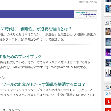
、AI時代に「創造性」が必要な理由とは？
率化」の取り組みは不可欠だが、「創造性」も見過ごせない重要な要素の
性をブーストする“第4世代AI”について解説する。
するためのプレイブック
領域も拡大している。その一方でセキュリティ対策は追い付いておら
資料では、AI時代に組織が注力すべき5つの領域について解説する。
パン
穴、ツールの乱立がもたらす混乱を解消するには？
エージェンティックエンタープライズへと移行しつつある。しかし、AI
2
セキュリティリスクの増大を招きかねない。安全に運用するにはどうした
ース・ジャパン