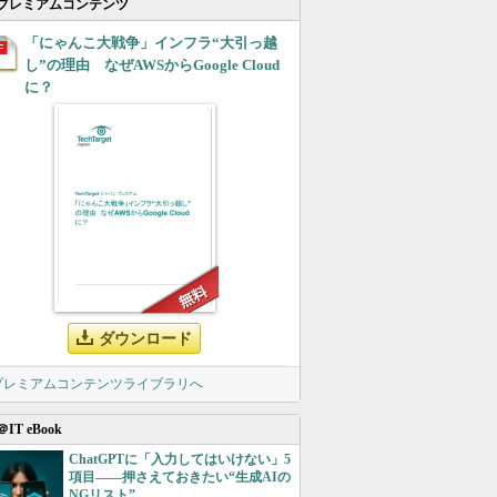
プレミアムコンテンツ
「にゃんこ大戦争」インフラ“大引っ越
し”の理由 なぜAWSからGoogle Cloud
に？
ダウンロード
 プレミアムコンテンツライブラリへ
＠IT eBook
ChatGPTに「入力してはいけない」5
項目――押さえておきたい“生成AIの
NGリスト”