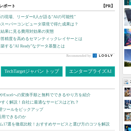
レポート
【PR】
現場、リーダー8人が語る“AIの可能性”
のスーパーコンピュータ環境で得た成果は？
査結果に見る費用対効果の実態
回答精度を高めるセマンティックレイヤーとは
る“AI Ready”なデータ基盤とは
Recommended by
TechTargetジャパン トップ
エンタープライズAI
dやExcelへの変換手順と無料でできるやり方を紹介
りやすく解説！自社に最適なサービスはどれ？
管理ツールをピックアップ
で活用できるのか
テム17選を徹底比較！おすすめサービスと選び方のコツを解説