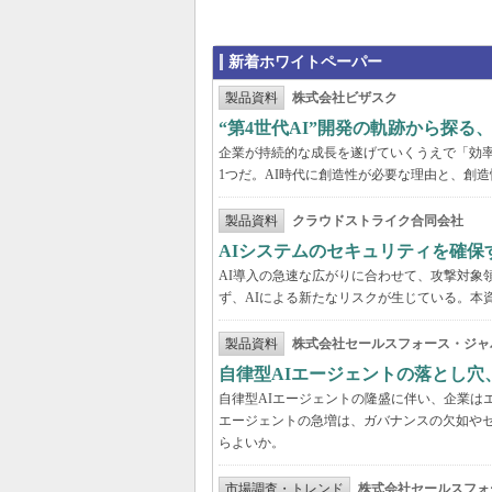
新着ホワイトペーパー
製品資料
株式会社ビザスク
“第4世代AI”開発の軌跡から探る
企業が持続的な成長を遂げていくうえで「効
1つだ。AI時代に創造性が必要な理由と、創造
製品資料
クラウドストライク合同会社
AIシステムのセキュリティを確保
AI導入の急速な広がりに合わせて、攻撃対象
ず、AIによる新たなリスクが生じている。本
製品資料
株式会社セールスフォース・ジャ
自律型AIエージェントの落とし
自律型AIエージェントの隆盛に伴い、企業は
エージェントの急増は、ガバナンスの欠如や
らよいか。
市場調査・トレンド
株式会社セールスフォ