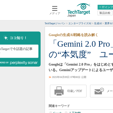
ITイン
製品比較
メディア
クラウド
エンタープライズ
ERP
仮想化
TechTargetジャパン
エンタープライズAI
生成AI
業界＆
データ分析
サーバ＆ストレージ
Googleの生成AI戦略を読み解く
CX
スマートモバイル
ココ知り！
「Gemini 2.0 
情報系システム
ネットワーク
chTargetで今話題の記事
の“本気度” 
システム運用管理
？
Googleは「Gemini 2.0 Pro
いる。Geminiアップデートによるユーザ
≫
2025年04月09日 07時00分 公開
印刷／PDF
メー
関連キーワード