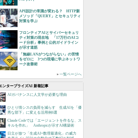
API設計の常識が変わる？ HTTP新
メソッド「QUERY」とセキュリティ
対策を学ぶ
フロンティアAIとサイバーセキュリ
ティ対策の現在地 「17万行のAIコ
ード分析」事例と公的ガイドライン
が示す道筋
「無線LANがつながらない」の苦情
をゼロに 3つの現場に学ぶネットワ
ーク改善術
»
一覧ページへ
エンタープライズAI 新着記事
AIガバナンスに人文学が必要な理由
ひとり情シスの負荷を減らす 生成AIを「優
秀な部下」に変える活用例6選
Claude Codeでは「エージェントを作るな、ス
キルを作れ」 Anthropicが示すAI構築術
日立が放つ「生成AI×数理最適化」の威力