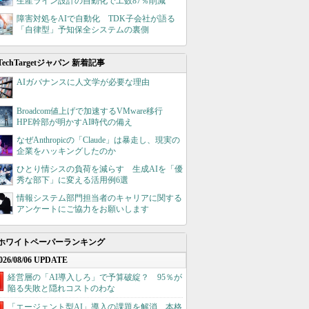
生産ライン設計の自動化で工数87％削減
障害対処をAIで自動化 TDK子会社が語る
「自律型」予知保全システムの裏側
TechTargetジャパン 新着記事
AIガバナンスに人文学が必要な理由
Broadcom値上げで加速するVMware移行
HPE幹部が明かすAI時代の備え
なぜAnthropicの「Claude」は暴走し、現実の
企業をハッキングしたのか
ひとり情シスの負荷を減らす 生成AIを「優
秀な部下」に変える活用例6選
情報システム部門担当者のキャリアに関する
アンケートにご協力をお願いします
ホワイトペーパーランキング
026/08/06 UPDATE
経営層の「AI導入しろ」で予算破綻？ 95％が
陥る失敗と隠れコストのわな
「エージェント型AI」導入の課題を解消、本格