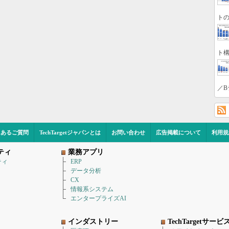
トの
ト構
／B
くあるご質問
TechTargetジャパンとは
お問い合わせ
広告掲載について
利用規
ティ
業務アプリ
ティ
ERP
データ分析
CX
情報系システム
エンタープライズAI
インダストリー
TechTargetサービ