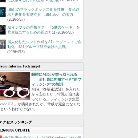
に決別するための生成AI活用術
(2026/5/28)
IBM iのブラックボックス化を打破 資産継
承と進化を実現する「IBM Bob」の実力
(2026/5/27)
AIインフラの理想形？ 「5層のケーキ」を
垂直統合するための近道とは
(2026/5/20)
属人化したシフト作成をAIエージェントで自
動化 JALグループ航空会社の挑戦
(2026/4/13)
From Informa TechTarget
瞬時にM365が乗っ取られる
――全社員に周知すべき“新フ
ィッシング”の教訓
MFA（多要素認証）を入れた
から安心という常識が崩れ去
っている。フィッシング集団
ycoon2FA」が摘発されたが、脅威が完全になくな
たというわけではない。
アクセスランキング
026/08/06 UPDATE