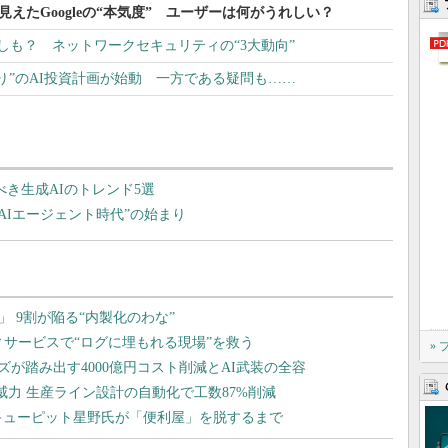
」登場で見えたGoogleの“本気度” ユーザーは何がうれしい？
直しも？ ネットワークセキュリティの“3大動向”
り”のAI投資計画が始動 一方である疑問も……
べき生成AIのトレンド5選
た“AIエージェント時代”の始まり
»