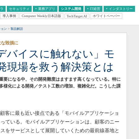
フラ
セキュリティ
業務アプリ
システム開発
IT経営
インダストリー
導入事例
Computer Weekly日本語版
ホワイトペーパー
TechTarget.AI
AI
経営とIT
医療IT
中堅・中小企業とIT
教育IT
ション
製品解説
大な毀損に
デバイスに触れない」モ
発現場を救う解決策とは
重要になる中、その開発難度はますます高くなっている。特に
多様化による開発／テスト工数の増加、複雑化だ。こうした課
、顧客に最も近い接点である「モバイルアプリケーショ
まっている。モバイルアプリケーションは、顧客のニー
ネスをサービスとして展開していくための最前線基地と