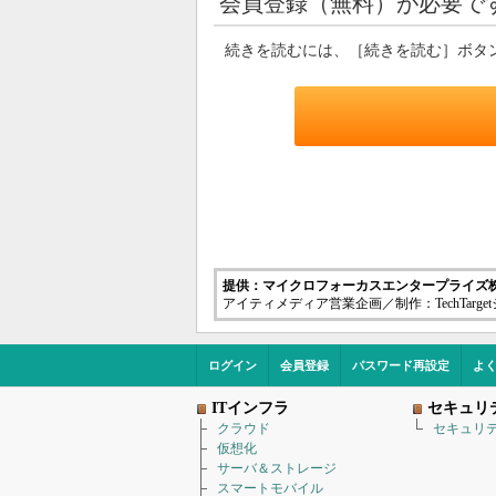
会員登録（無料）が必要で
続きを読むには、［続きを読む］ボタ
提供：マイクロフォーカスエンタープライズ
アイティメディア営業企画／制作：TechTarg
ログイン
会員登録
パスワード再設定
よ
ITインフラ
セキュリ
クラウド
セキュリ
仮想化
サーバ＆ストレージ
スマートモバイル