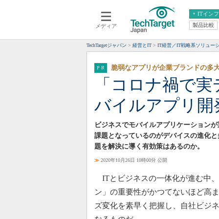
ITイン
製品比較
メディア
クラウド
エンタープライズ
ERP
仮想化
TechTargetジャパン
経営とIT
IT経営／IT戦略系ソリュー
データ分析
サーバ＆ストレージ
脆弱なアプリが企業ブランドの多
CX
スマートモバイル
「コロナ禍で実
情報系システム
ネットワーク
バイルアプリ開
システム運用管理
ビジネスでモバイルアプリケーションが
課題となっているのがデバイスの進化と
題を解決に導く有効策はあるのか。
≫
2020年10月26日 10時00分 公開
ITとビジネスの一体化が進む中
ン」の重要性がかつてないほど高
ズ変化を素早く把握し、自社ビジ