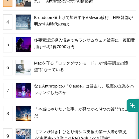
れ」 Anthropicが示すAI構築術
Broadcom値上げで加速するVMware移行 HPE幹部が
明かすAI時代の備え
多要素認証導入済みでもランサムウェア被害に 復旧費
用は平均2億7000万円
Macを守る「ロックダウンモード」が“侵害調査の障
壁”になっている
なぜAnthropicの「Claude」は暴走し、現実の企業をハ
ッキングしたのか
「本当にやりたい仕事」が見つかる“4つの質問”はこれ
だ
【マンガ付き】ひとり情シス支援の第一人者が教え
る”中堅中小企業こそRAGを使うべき理由”