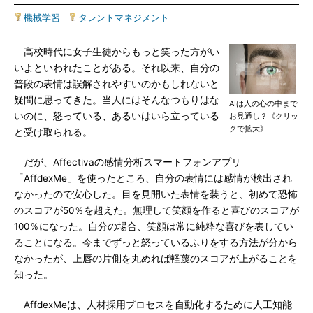
機械学習
|
タレントマネジメント
高校時代に女子生徒からもっと笑った方がい
いよといわれたことがある。それ以来、自分の
普段の表情は誤解されやすいのかもしれないと
疑問に思ってきた。当人にはそんなつもりはな
AIは人の心の中まで
いのに、怒っている、あるいはいら立っている
お見通し？《クリッ
クで拡大》
と受け取られる。
だが、Affectivaの感情分析スマートフォンアプリ
「AffdexMe」を使ったところ、自分の表情には感情が検出され
なかったので安心した。目を見開いた表情を装うと、初めて恐怖
のスコアが50％を超えた。無理して笑顔を作ると喜びのスコアが
100％になった。自分の場合、笑顔は常に純粋な喜びを表してい
ることになる。今までずっと怒っているふりをする方法が分から
なかったが、上唇の片側を丸めれば軽蔑のスコアが上がることを
知った。
AffdexMeは、人材採用プロセスを自動化するために人工知能