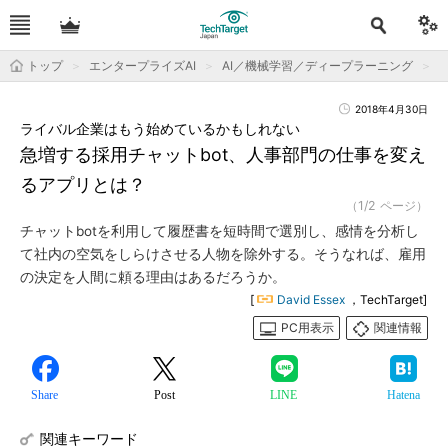
トップ
エンタープライズAI
AI／機械学習／ディープラーニング
運
2018年4月30日
ライバル企業はもう始めているかもしれない
急増する採用チャットbot、人事部門の仕事を変え
るアプリとは？
（1/2 ページ）
チャットbotを利用して履歴書を短時間で選別し、感情を分析し
て社内の空気をしらけさせる人物を除外する。そうなれば、雇用
の決定を人間に頼る理由はあるだろうか。
[
David Essex
，TechTarget]
PC用表示
関連情報
Share
Post
LINE
Hatena
関連キーワード