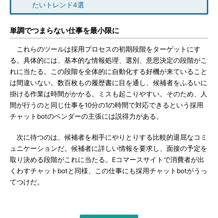
たいトレンド4選
単調でつまらない仕事を最小限に
これらのツールは採用プロセスの初期段階をターゲットにす
る。具体的には、基本的な情報処理、選別、意思決定の段階がこ
れに当たる。この段階を全体的に自動化する好機が来ていること
は間違いない。数百枚もの履歴書に目を通し、候補者をふるいに
掛ける作業は時間がかかる。ミスも起こりやすい。そのため、人
間が行うのと同じ仕事を10分の1の時間で対応できるという採用
チャットbotのベンダーの主張には説得力がある。
次に待つのは、候補者を相手にやりとりする比較的退屈なコミ
ュニケーションだ。候補者に詳しい情報を要求し、面接の予定を
取り決める段階がこれに当たる。Eコマースサイトで消費者が出
くわすチャットbotと同様、この仕事にも採用チャットbotがうっ
てつけだ。