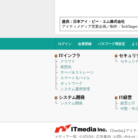
提供：日本アイ・ビー・エム株式会社
アイティメディア営業企画／制作：TechTarg
ログイン
会員登録
パスワード再設定
よ
ITインフラ
セキュリ
クラウド
セキュリ
仮想化
サーバ＆ストレージ
スマートモバイル
ネットワーク
システム運用管理
システム開発
IT経営
システム開発
経営とIT
中堅・中小
ITmediaは
メディア一覧
|
公式SNS
|
広告案内
|
お問い合わせ
|