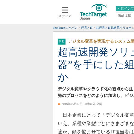
ITイン
製品比較
メディア
クラウド
エンタープライズ
ERP
仮想化
TechTargetジャパン
経営とIT
IT経営／IT戦略系ソリュー
データ分析
サーバ＆ストレージ
デジタル変革を実現するシステム
CX
スマートモバイル
超高速開発ソリ
情報系システム
ネットワーク
器”を手にした
システム運用管理
か
デジタル変革やクラウド化の観点から注
発のプロセスをどのように加速し、ビジ
≫
2018年05月07日 10時00分 公開
日本企業にとって「デジタル変革
いえ、業種や業態ごとにさまざま
適か、頭を悩ませているIT担当者