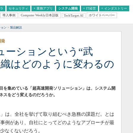
フラ
セキュリティ
業務アプリ
システム開発
IT経営
インダストリー
導入事例
Computer Weekly日本語版
ホワイトペーパー
TechTarget.AI
AI
経営とIT
医療IT
中堅・中小企業とIT
教育IT
ション
製品解説
開発
ューションという“武
組織はどのように変わるの
目を集めている「超高速開発ソリューション」は、システム開
ネスをどう変えるのだろうか。
」は、全社を挙げて取り組むべき急務の課題だ。とは
な事例があり、自社にとってどのようなアプローチが最
は少なくないだろう。