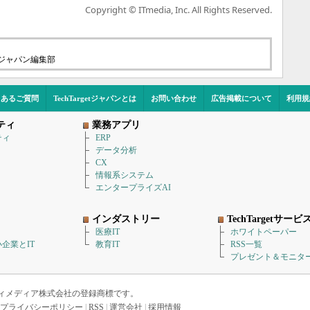
Copyright © ITmedia, Inc. All Rights Reserved.
etジャパン編集部
くあるご質問
TechTargetジャパンとは
お問い合わせ
広告掲載について
利用規
ティ
業務アプリ
ティ
ERP
データ分析
CX
情報系システム
エンタープライズAI
インダストリー
TechTargetサービ
医療IT
ホワイトペーパー
企業とIT
教育IT
RSS一覧
プレゼント＆モニタ
アイティメディア株式会社の登録商標です。
プライバシーポリシー
|
RSS
|
運営会社
|
採用情報