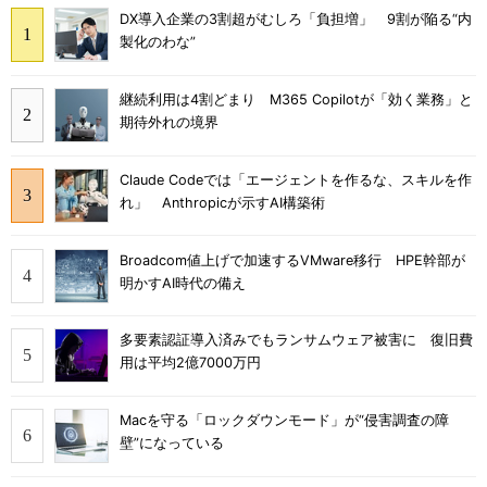
DX導入企業の3割超がむしろ「負担増」 9割が陥る“内
製化のわな”
継続利用は4割どまり M365 Copilotが「効く業務」と
期待外れの境界
Claude Codeでは「エージェントを作るな、スキルを作
れ」 Anthropicが示すAI構築術
Broadcom値上げで加速するVMware移行 HPE幹部が
明かすAI時代の備え
多要素認証導入済みでもランサムウェア被害に 復旧費
用は平均2億7000万円
Macを守る「ロックダウンモード」が“侵害調査の障
壁”になっている