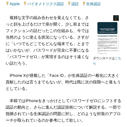
Apple
|
バイオメトリクス認証
|
認証
|
生体認証
複雑な文字の組み合わせを覚えなくても、さ
っと顔を上げるだけで扉が開く。少し前までは
フィクションの話だったこの仕組みも、今では
当然のように使える状況になっている。さすが
に「いつでもどこでもどんな端末でも」とまで
はいかないが、パスワードが完全に不要になる
「パスワードゼロ」が実現するのはそう遠くな
ダウンロードは
こち
い話だろう。
ら
iPhone Xが搭載した「Face ID」が生体認証の一般化に大きく
貢献したのは言うまでもないが、時代は既に次の段階へと進もう
としている。
本稿ではiPhoneをきっかけとしてパスワードゼロにシフトする
認証の動向と、さらに進んだ認証技術について解説する。一部で
指摘されている生体認証の問題に対し、どのような対策のアプロ
ーチが取られているのか参考にして欲しい。