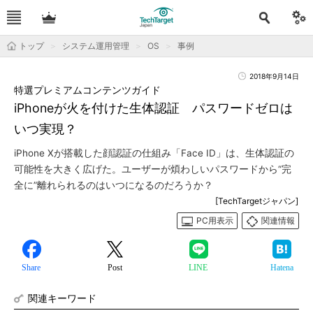
トップ
システム運用管理
OS
事例
2018年9月14日
特選プレミアムコンテンツガイド
iPhoneが火を付けた生体認証 パスワードゼロは
いつ実現？
iPhone Xが搭載した顔認証の仕組み「Face ID」は、生体認証の
可能性を大きく広げた。ユーザーが煩わしいパスワードから“完
全に”離れられるのはいつになるのだろうか？
[TechTargetジャパン]
PC用表示
関連情報
Share
Post
LINE
Hatena
関連キーワード