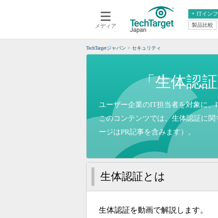
ITイン
製品比較
メディア
クラウド
エンタープライズ
ERP
仮想化
TechTargetジャパン
セキュリティ
データ分析
サーバ＆ストレージ
CX
スマートモバイル
「生体認証
情報系システム
ネットワーク
システム運用管理
ユーザー企業のIT担当者を対象に、I
このコンテンツでは、生体認証に関
ージはPR記事を含みます）。
生体認証とは
生体認証を動画で解説します。