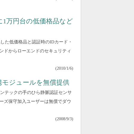
に1万円台の低価格品など
した低価格品と認証時のIDカード・
ンドからローエンドのセキュリティ
(
2010/1/6
)
連携モジュールを無償提供
ロンテックの手のひら静脈認証センサ
ーズ保守加入ユーザーは無償でダウ
(
2008/9/3
)