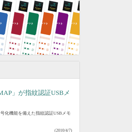
MAP」が指紋認証USBメ
号化機能を備えた指紋認証USBメモ
(
2010/4/7
)