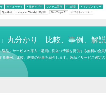
フラ
セキュリティ
業務アプリ
システム開発
IT経営
インダストリー
導入事例
Computer Weekly日本語版
ホワイトペーパー
TechTarget.AI
AI
経営とIT
医療IT
中堅・中小企業とIT
教育IT
」丸分かり 比較、事例、解
T製品／サービスの導入・購買に役立つ情報を提供する無料の会員制メデ
する事例、比較、解説の記事を紹介します。製品／サービス選定の