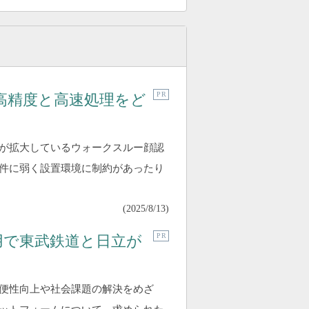
P R
高精度と高速処理をど
が拡大しているウォークスルー顔認
件に弱く設置環境に制約があったり
(
2025/8/13
)
P R
用で東武鉄道と日立が
便性向上や社会課題の解決をめざ