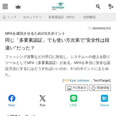
トップ
セキュリティ
多要素認証（MFA）
技術解説
2024年6月21日
MFAを成功させるための5大ポイント
同じ「多要素認証」でも使い方次第で“安全性は段
違い”だった？
フィッシング攻撃などの手口に対抗し、システムへの侵入を防ぐ
ツールとしてMFA（多要素認証）がある。MFAを本当に安全な認
証方法にするにはどうすればいいのか。5つのポイントにまとめ
た。
[
Kyle Johnson
，TechTarget]
PC用表示
関連情報
Share
Post
LINE
Hatena