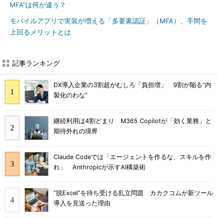
MFA”は何が違う？
モバイルアプリで実装が増える「多要素認証」（MFA）、手間を
上回るメリットとは
記事ランキング
DX導入企業の3割超がむしろ「負担増」 9割が陥る“内
製化のわな”
継続利用は4割どまり M365 Copilotが「効く業務」と
期待外れの境界
Claude Codeでは「エージェントを作るな、スキルを作
れ」 Anthropicが示すAI構築術
“脱Excel”を待ち受ける乱立問題 カカクコムが新ツール
導入を見送った理由