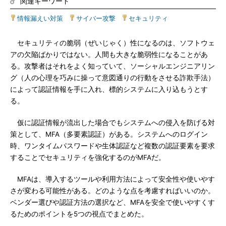
関連キーワード
情報漏えい対策
|
サイバー攻撃
|
セキュリティ
セキュリティの脆弱（ぜいじゃく）性になるのは、ソフトウェ
アの欠陥ばかりではない。人間も大きな脆弱性になることがあ
る。攻撃者はそれをよく知っていて、ソーシャルエンジニアリン
グ（人の心理を巧みに操って意図通りの行動をさせる詐欺手法）
によって認証情報を手に入れ、標的システムに入り込もうとす
る。
仮に認証情報が流出した場合でもシステムへの侵入を防げる対
策として、MFA（多要素認証）がある。システムへのログイン
時、ワンタイムパスワードや生体認証など複数の認証要素を要求
することでセキュリティを強化するのがMFAだ。
MFAは、導入するツールや利用方法によって安全性や使いやす
さが変わる可能性がある。どのような点を考慮すればいいのか。
ベンダー選びや認証方法の選択など、MFAを安全で使いやすくす
るためのポイントを5つの視点でまとめた。