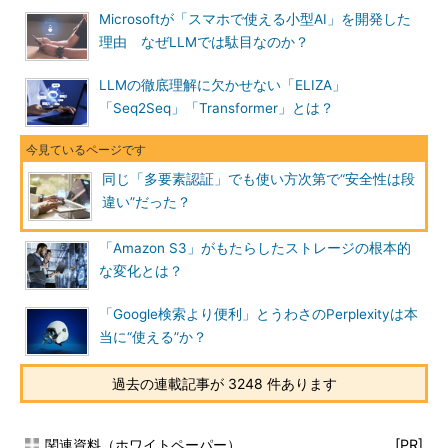
Microsoftが「スマホで使える小型AI」を開発した
理由 なぜLLMでは駄目なのか？
LLMの徹底理解に欠かせない「ELIZA」
「Seq2Seq」「Transformer」とは？
同じ「多要素認証」でも使い方次第で“安全性は段
違い”だった？
「Amazon S3」がもたらしたストレージの根本的
な変化とは？
「Google検索より便利」とうわさのPerplexityは本
当に“使える”か？
過去の連載記事が 3248 件あります
関連資料（ホワイトペーパー）
[PR]