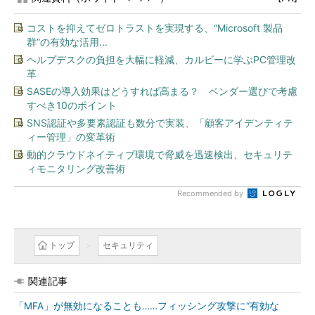
コストを抑えてゼロトラストを実現する、“Microsoft 製品
群”の有効な活用...
ヘルプデスクの負担を大幅に軽減、カルビーに学ぶPC管理改
革
SASEの導入効果はどうすれば高まる？ ベンダー選びで考慮
すべき10のポイント
SNS認証や多要素認証も数分で実装、「顧客アイデンティテ
ィー管理」の変革術
動的クラウドネイティブ環境で脅威を迅速検出、セキュリテ
ィモニタリング改善術
Recommended by
トップ
セキュリティ
関連記事
「MFA」が無効になることも……フィッシング攻撃に“有効な