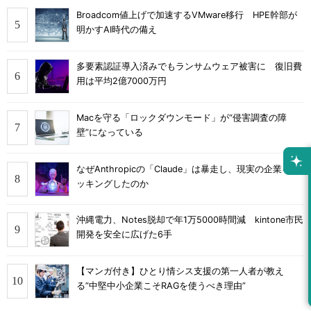
Broadcom値上げで加速するVMware移行 HPE幹部が
明かすAI時代の備え
多要素認証導入済みでもランサムウェア被害に 復旧費
用は平均2億7000万円
Macを守る「ロックダウンモード」が“侵害調査の障
壁”になっている
なぜAnthropicの「Claude」は暴走し、現実の企業をハ
ッキングしたのか
沖縄電力、Notes脱却で年1万5000時間減 kintone市民
開発を安全に広げた6手
【マンガ付き】ひとり情シス支援の第一人者が教え
る”中堅中小企業こそRAGを使うべき理由”