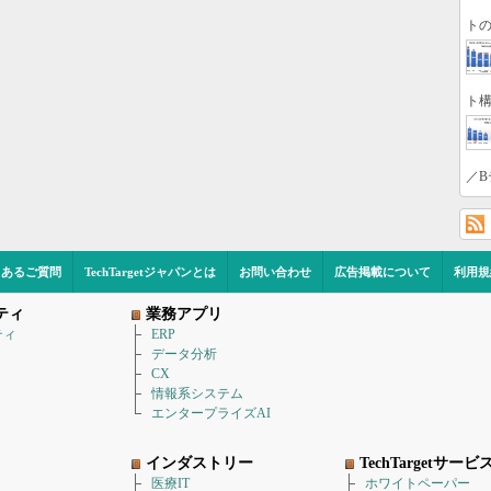
トの
ト構
／B
くあるご質問
TechTargetジャパンとは
お問い合わせ
広告掲載について
利用規
ティ
業務アプリ
ティ
ERP
データ分析
CX
情報系システム
エンタープライズAI
インダストリー
TechTargetサービ
医療IT
ホワイトペーパー