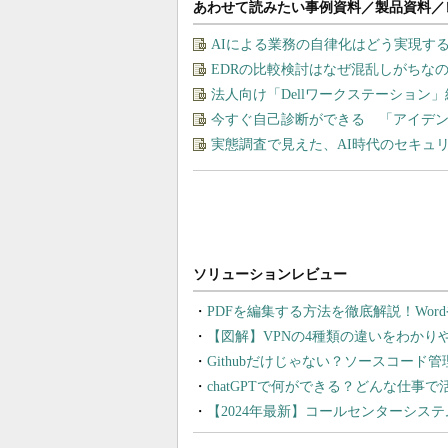
あわせて読みたい事例資料／製品資料／
AIによる業務の自律化はどう実現す
EDRの比較検討はなぜ混乱しがちな
法人向け「Dellワークステーション
今すぐ自己診断ができる 「アイデ
実態調査で見えた、AI時代のセキュ
PDFを編集する方法を徹底解説！Wor
【図解】VPNの4種類の違いをわか
Githubだけじゃない？ソースコード
chatGPTで何ができる？どんな仕事
【2024年最新】コールセンターシス