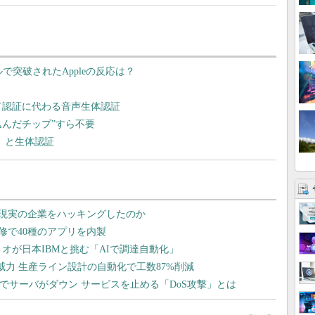
50ドルで突破されたAppleの反応は？
ド認証に代わる音声生体認証
込んだチップ”すら不要
）と生体認証