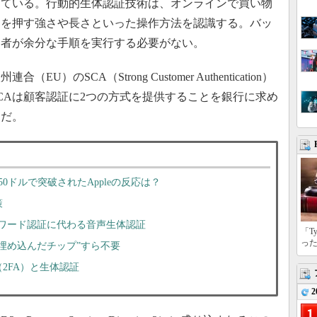
している。行動的生体認証技術は、オンラインで買い物
ーを押す強さや長さといった操作方法を認識する。バッ
用者が余分な手順を実行する必要がない。
SCA（Strong Customer Authentication）
CAは顧客認証に2つの方式を提供することを銀行に求め
定だ。
」を150ドルで突破されたAppleの反応は？
策
ワード認証に代わる音声生体認証
「T
っ
埋め込んだチップ”すら不要
2FA）と生体認証
2