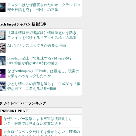
アスクルはなぜ侵害されたのか クラウドの
安全神話を崩す「例外」の正体
TechTargetジャパン 新着記事
【基本情報技術者試験】情報漏えいを防ぎ、
ファイルを保護する「アクセス権」の基本
AIガバナンスに人文学が必要な理由
Broadcom値上げで加速するVMware移行
HPE幹部が明かすAI時代の備え
なぜAnthropicの「Claude」は暴走し、現実の
企業をハッキングしたのか
ひとり情シスの負荷を減らす 生成AIを「優
秀な部下」に変える活用例6選
ホワイトペーパーランキング
026/08/06 UPDATE
なぜサイバー攻撃による被害は沈静化しな
い？ 報道では見えない本質に迫る
カタログスペックだけでは分からない、EDRの