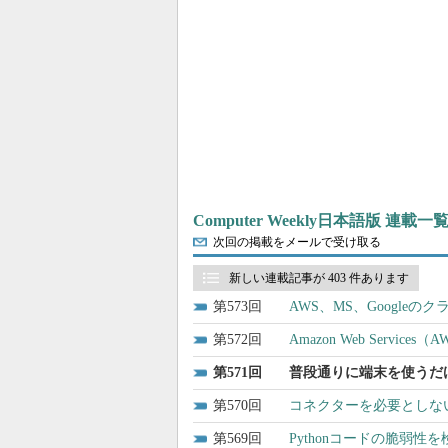
Computer Weekly日本語版 連載一
次回の掲載をメールで受け取る
新しい連載記事が 403 件あります
573
AWS、MS、Google
572
Amazon Web Serv
571
普段通りに端末を使うだ
570
コネクターを必要としない
569
Pythonコードの脆弱性を