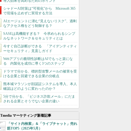
導入効果を高めるためのポイント
シャドーAI対策は“可視化”から Microsoft 365
で現場を止めずに実現する方法
AIエージェントに潜む“見えないリスク”、過剰
なアクセス権をどう制御する？
SASEは高機能すぎる？ 今求められるシンプ
ルなネットワーク＆セキュリティとは
今すぐ自己診断ができる 「アイデンティティ
ーセキュリティ」見直しガイド
Webアプリの脆弱性診断はAIでもっと楽にな
る 内製化を成功に導く3つのステップ
ドラマで分かる、標的型攻撃メールの被害を受
ける企業と回避できる企業の分岐点
熊本城マラソンが顔認証システムを導入、本人
確認はどのように変わったのか？
5分で分かる、「ビジネス詐欺メール」にだま
される企業とそうでない企業の違い
ITmedia マーケティング新着記事
「サイト内検索」＆「ライブチャット」売れ
筋TOP5（2025年5月）