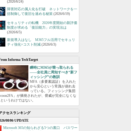
(2026/6/24)
障害対応の属人化を打破 ネットワークを一
括制御して復旧を速める秘策
(2026/6/19)
セキュリティの転機 2026年度開始の新評価
制度が求める「復旧能力」の実現法は
(2026/6/5)
新規導入はなし M365フル活用でセキュリ
ティ強化×コスト削減
(2026/6/3)
From Informa TechTarget
瞬時にM365が乗っ取られる
――全社員に周知すべき“新フ
ィッシング”の教訓
MFA（多要素認証）を入れた
から安心という常識が崩れ去
っている。フィッシング集団
ycoon2FA」が摘発されたが、脅威が完全になくな
たというわけではない。
アクセスランキング
026/08/06 UPDATE
Microsoft 365の知られざる5つの裏口 パスワー