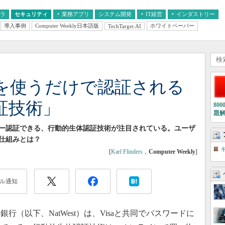
フラ
セキュリティ
業務アプリ
システム開発
IT経営
インダストリー
導入事例
Computer Weekly日本語版
ホワイトペーパー
TechTarget.AI
AI
経営とIT
医療IT
中堅・中小企業とIT
教育IT
を使うだけで認証される
証技術」
80
題
ー認証できる、行動的生体認証技術が注目されている。ユーザ
仕組みとは？
[
Karl Flinders
，
Computer Weekly
]
ル通知
（以下、NatWest）は、Visaと共同でパスワードに