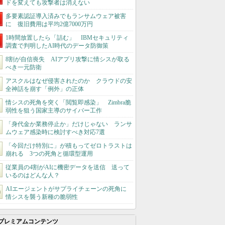
ドを変えても攻撃者は消えない
多要素認証導入済みでもランサムウェア被害
に 復旧費用は平均2億7000万円
1時間放置したら「詰む」 IBMセキュリティ
調査で判明したAI時代のデータ防御策
8割が自信喪失 AIアプリ攻撃に情シスが取る
べき一元防衛
アスクルはなぜ侵害されたのか クラウドの安
全神話を崩す「例外」の正体
情シスの死角を突く「閲覧即感染」 Zimbra脆
弱性を狙う国家主導のサイバー工作
「身代金か業務停止か」だけじゃない ランサ
ムウェア感染時に検討すべき対応7選
「今回だけ特別に」が積もってゼロトラストは
崩れる 3つの死角と循環型運用
従業員の4割がAIに機密データを送信 送って
いるのはどんな人？
AIエージェントがサプライチェーンの死角に
情シスを襲う新種の脆弱性
プレミアムコンテンツ