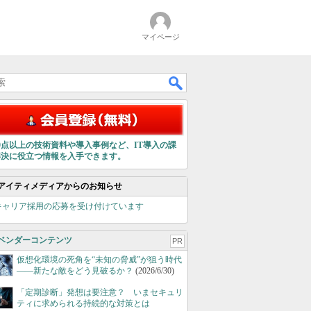
マイページ
00点以上の技術資料や導入事例など、IT導入の課
解決に役立つ情報を入手できます。
アイティメディアからのお知らせ
キャリア採用の応募を受け付けています
ベンダーコンテンツ
PR
仮想化環境の死角を“未知の脅威”が狙う時代
――新たな敵をどう見破るか？
(2026/6/30)
「定期診断」発想は要注意？ いまセキュリ
ティに求められる持続的な対策とは