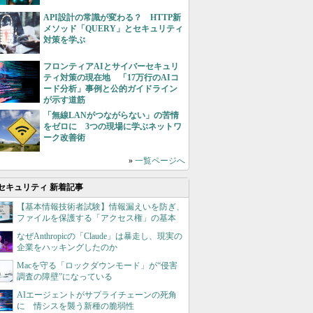
API設計の常識が変わる？ HTTP新
メソッド「QUERY」とセキュリティ
対策を学ぶ
フロンティアAIとサイバーセキュリ
ティ対策の現在地 「17万行のAIコ
ード分析」事例と公的ガイドライン
が示す道筋
「無線LANがつながらない」の苦情
をゼロに 3つの現場に学ぶネットワ
ーク改善術
»
一覧ページへ
セキュリティ 新着記事
【基本情報技術者試験】情報漏えいを防ぎ、
ファイルを保護する「アクセス権」の基本
なぜAnthropicの「Claude」は暴走し、現実の
企業をハッキングしたのか
Macを守る「ロックダウンモード」が“侵害
調査の障壁”になっている
AIエージェントがサプライチェーンの死角
に 情シスを襲う新種の脆弱性