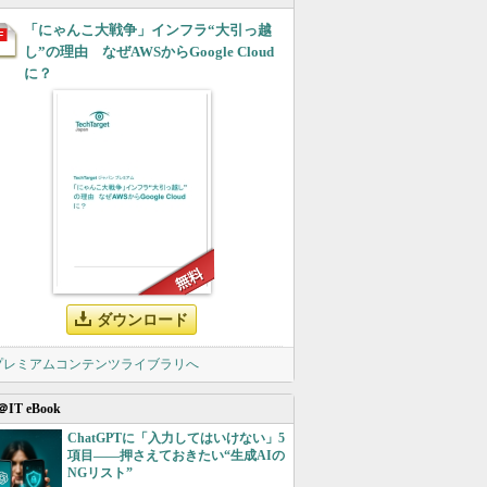
「にゃんこ大戦争」インフラ“大引っ越
し”の理由 なぜAWSからGoogle Cloud
に？
ダウンロード
 プレミアムコンテンツライブラリへ
＠IT eBook
ChatGPTに「入力してはいけない」5
項目――押さえておきたい“生成AIの
NGリスト”