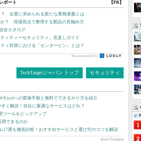
レポート
【PR】
る？ 企業に求められる新たな業務基盤とは
のか？ 現場視点で整理する製品の見極め方
」総合カタログ
ンティティーセキュリティ」見直しガイド
リティ対策における「センターピン」とは？
Recommended by
TechTargetジャパン トップ
セキュリティ
dやExcelへの変換手順と無料でできるやり方を紹介
りやすく解説！自社に最適なサービスはどれ？
管理ツールをピックアップ
2
で活用できるのか
テム17選を徹底比較！おすすめサービスと選び方のコツを解説