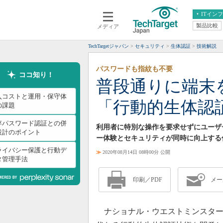
ITイン
製品比較
メディア
クラウド
エンタープライズ
ERP
仮想化
TechTargetジャパン
セキュリティ
生体認証
技術解説
データ分析
サーバ＆ストレージ
パスワードも指紋も不要
CX
スマートモバイル
ココ知り！
普段通りに端末
情報系システム
ネットワーク
入コストと運用・保守体
「行動的生体認
システム運用管理
の課題
存パスワード認証との併
利用者に特別な操作を要求せずにユーザ
設計のポイント
ー体験とセキュリティが同時に向上する
ライバシー保護と行動デ
≫
2020年08月14日 08時00分 公開
タ管理手法
印刷／PDF
メー
ナショナル・ウエストミンスター銀行