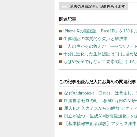
過去の連載記事が 568 件あります
関連記事
iPhone Xの顔認証「Face ID」を1
生体認証の本質的な欠点と解決策
「人の声がその答えだ」──パスワー
十分に進化した生体認証は“手に埋め
もはや安全ではない二要素認証（2FA