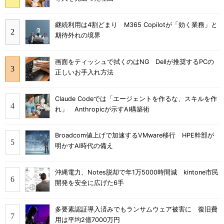
継続利用は4割どまり M365 Copilotが「効く業務」と
期待外れの境界
画面をティッシュで拭くのはNG Dellが推奨するPCの
正しいお手入れ方法
Claude Codeでは「エージェントを作るな、スキルを作
れ」 Anthropicが示すAI構築術
Broadcom値上げで加速するVMware移行 HPE幹部が
明かすAI時代の備え
沖縄電力、Notes脱却で年1万5000時間減 kintone市民
開発を安全に広げた6手
多要素認証導入済みでもランサムウェア被害に 復旧費
用は平均2億7000万円