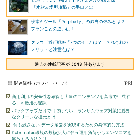
信頼していたWebサイトがまさかの感染源？
「水飲み場型攻撃」の手口とは
検索AIツール「Perplexity」の独自の強みとは？
プランごとの違いは？
クラウド移行戦略「7つのR」とは？ それぞれの
メリットと注意点は？
過去の連載記事が 3849 件あります
関連資料（ホワイトペーパー）
[PR]
商用利用の安全性を確保し大量のコンテンツを高速で生成す
る、AI活用の秘訣
バックアップだけでは防げない、ランサムウェア対策に必要
なクリーンな復元とは
“何も残さない”データ消去を実現するための具体的な方法
Kubernetes環境の規模拡大に伴う運用負荷からエンジニアを
解放する方法とは...