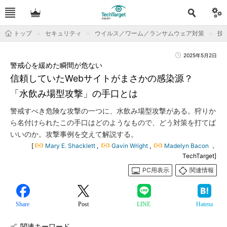
トップ
セキュリティ
ウイルス／ワーム／ランサムウェア対策
技
2025年5月2日
警戒心を緩めた瞬間が危ない
信頼していたWebサイトがまさかの感染源？
「水飲み場型攻撃」の手口とは
警戒すべき危険な攻撃の一つに、水飲み場型攻撃がある。狩りか
ら名付けられたこの手口はどのようなもので、どう対策を打てば
いいのか。攻撃事例を交えて解説する。
[
Mary E. Shacklett
,
Gavin Wright
,
Madelyn Bacon
，
TechTarget]
PC用表示
関連情報
Share
Post
LINE
Hatena
関連キーワード