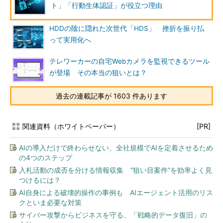
ト」「行動生体認証」が役立つ理由
HDDの陰に隠れた次世代「HDS」 挫折を振り払
って実用化へ
テレワーカーの自宅Webカメラを監視できるツール
が登場 その本当の狙いとは？
過去の連載記事が 1603 件あります
関連資料（ホワイトペーパー）
[PR]
AIの導入だけで終わらせない、全社規模でAIを定着させるため
の4つのステップ
入札活動の成否を分ける情報収集 “狙い目案件”を効率よく見
つけるには？
AI自身による破壊的操作の事例も AIエージェント活用のリス
クといま必要な対策
サイバー攻撃からビジネスを守る、「戦略的データ復旧」の