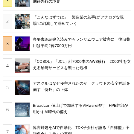
期待外れの境界
「こんなはずでは」 製造業の若手は“アナログな現
場”に幻滅して辞めていく
多要素認証導入済みでもランサムウェア被害に 復旧費
用は平均2億7000万円
「COBOL」「JCL」計7000本のAWS移行 2000社を支
える給与サービスを襲った危機
アスクルはなぜ侵害されたのか クラウドの安全神話を
崩す「例外」の正体
Broadcom値上げで加速するVMware移行 HPE幹部が
明かすAI時代の備え
障害対処をAIで自動化 TDK子会社が語る「自律型」予
知保全システムの裏側