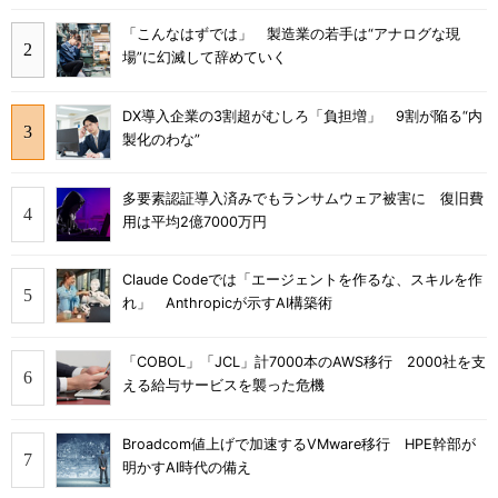
「こんなはずでは」 製造業の若手は“アナログな現
場”に幻滅して辞めていく
DX導入企業の3割超がむしろ「負担増」 9割が陥る“内
製化のわな”
多要素認証導入済みでもランサムウェア被害に 復旧費
用は平均2億7000万円
Claude Codeでは「エージェントを作るな、スキルを作
れ」 Anthropicが示すAI構築術
「COBOL」「JCL」計7000本のAWS移行 2000社を支
える給与サービスを襲った危機
Broadcom値上げで加速するVMware移行 HPE幹部が
明かすAI時代の備え