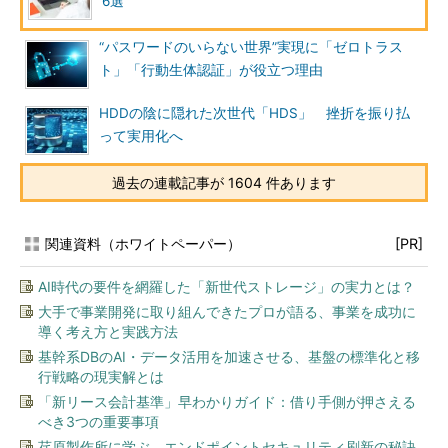
6選
“パスワードのいらない世界”実現に「ゼロトラス
ト」「行動生体認証」が役立つ理由
HDDの陰に隠れた次世代「HDS」 挫折を振り払
って実用化へ
過去の連載記事が 1604 件あります
関連資料（ホワイトペーパー）
[PR]
AI時代の要件を網羅した「新世代ストレージ」の実力とは？
大手で事業開発に取り組んできたプロが語る、事業を成功に
導く考え方と実践方法
基幹系DBのAI・データ活用を加速させる、基盤の標準化と移
行戦略の現実解とは
「新リース会計基準」早わかりガイド：借り手側が押さえる
べき3つの重要事項
荏原製作所に学ぶ、エンドポイントセキュリティ刷新の秘訣