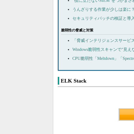
“役に立たないSIEM”をつかま
うんざりする作業が少しは楽に？ 「
セキュリティパッチの検証と導
脆弱性の脅威と対策
「脅威インテリジェンスサービ
Windows脆弱性スキャンで“
CPU脆弱性「Meltdown」「S
ELK Stack