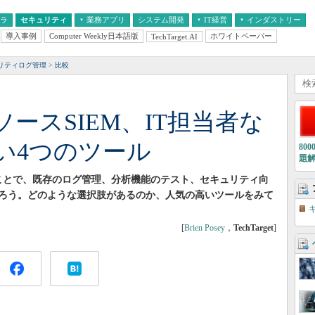
フラ
セキュリティ
業務アプリ
システム開発
IT経営
インダストリー
導入事例
Computer Weekly日本語版
ホワイトペーパー
TechTarget.AI
AI
経営とIT
医療IT
中堅・中小企業とIT
教育IT
ュリティログ管理
比較
ースSIEM、IT担当者な
い4つのツール
80
題
ることで、既存のログ管理、分析機能のテスト、セキュリティ向
ろう。どのような選択肢があるのか、人気の高いツールをみて
[
Brien Posey
，
TechTarget
]