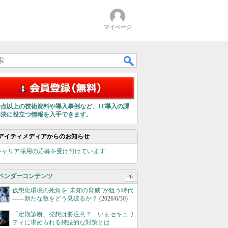
マイページ
00点以上の技術資料や導入事例など、IT導入の課
解決に役立つ情報を入手できます。
アイティメディアからのお知らせ
キャリア採用の応募を受け付けています
ベンダーコンテンツ
PR
仮想化環境の死角を“未知の脅威”が狙う時代
――新たな敵をどう見破るか？
(2026/6/30)
「定期診断」発想は要注意？ いまセキュリ
ティに求められる持続的な対策とは