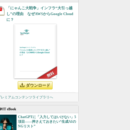
「にゃんこ大戦争」インフラ“大引っ越
し”の理由 なぜAWSからGoogle Cloud
に？
ダウンロード
 プレミアムコンテンツライブラリへ
＠IT eBook
ChatGPTに「入力してはいけない」5
項目――押さえておきたい“生成AIの
NGリスト”