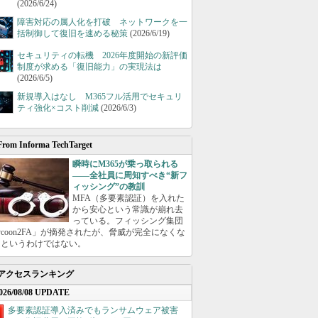
(2026/6/24)
障害対応の属人化を打破 ネットワークを一
括制御して復旧を速める秘策
(2026/6/19)
セキュリティの転機 2026年度開始の新評価
制度が求める「復旧能力」の実現法は
(2026/6/5)
新規導入はなし M365フル活用でセキュリ
ティ強化×コスト削減
(2026/6/3)
From Informa TechTarget
瞬時にM365が乗っ取られる
――全社員に周知すべき“新フ
ィッシング”の教訓
MFA（多要素認証）を入れた
から安心という常識が崩れ去
っている。フィッシング集団
ycoon2FA」が摘発されたが、脅威が完全になくな
たというわけではない。
アクセスランキング
026/08/08 UPDATE
多要素認証導入済みでもランサムウェア被害