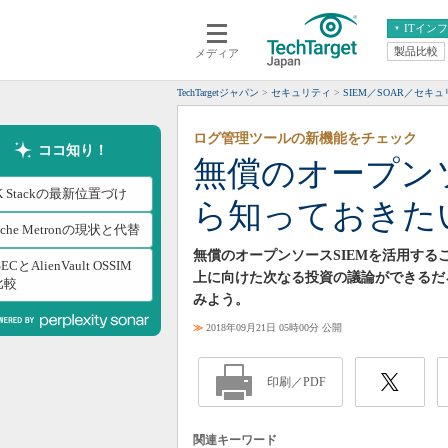
ITイン
製品比較
メディア
クラウド
エンタープライズ
ERP
仮想化
TechTargetジャパン
セキュリティ
SIEM／SOAR／セキ
データ分析
サーバ＆ストレージ
ログ管理ツールの新機能をチェック
CX
スマートモバイル
ココ知り！
無償のオープンソ
情報系システム
ネットワーク
K Stackの最新位置づけ
ら知っておきた
システム運用管理
ache Metronの現状と代替
無償のオープンソースSIEMを活用す
ECとAlienVault OSSIM
上に向けた次なる投資の議論ができるだ
比較
みよう。
≫
2018年09月21日 05時00分 公開
印刷／PDF
関連キーワード