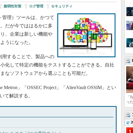
脆弱性対策
|
ログ管理
|
セキュリティ
ト管理）ツールは、かつて
た。だが今でははるかに多
なり、企業は新しい機能や
るようになった。
利用することで、製品への
最小化して特定の機能をテストすることができる。自社
ざまなソフトウェアから選ぶことも可能だ。
tron」「OSSEC Project」「AlienVault OSSIM」とい
ついて解説する。
「T
っ
2