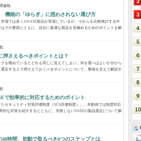
式会社
？ 機能の「ゆらぎ」に惑わされない選び方
市場では多くのSASE製品が登場しているが、それらを比較検討する中
ではその要因とともに、自社に最適な製品を見極めるためのポイントを解
社
際に押さえるべきポイントとは？
ックを眺めているとどれも同じに見えてしまい、何を選べばよいか分から
を選定する上で押さえておくべきポイントについて、事例を交えて解説す
社
ASEで効率的に対応するためのポイント
たセキュリティ対策評価制度（SCS評価制度）」。本動画では制度対応
効率的な対策を紹介するとともに、失敗しないSASEの製品選定について解
48時間、初動で取るべき6つのステップとは