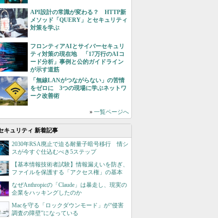
API設計の常識が変わる？ HTTP新
メソッド「QUERY」とセキュリティ
対策を学ぶ
フロンティアAIとサイバーセキュリ
ティ対策の現在地 「17万行のAIコ
ード分析」事例と公的ガイドライン
が示す道筋
「無線LANがつながらない」の苦情
をゼロに 3つの現場に学ぶネットワ
ーク改善術
»
一覧ページへ
セキュリティ 新着記事
2030年RSA廃止で迫る耐量子暗号移行 情シ
スが今すぐ仕込むべき5ステップ
【基本情報技術者試験】情報漏えいを防ぎ、
ファイルを保護する「アクセス権」の基本
なぜAnthropicの「Claude」は暴走し、現実の
企業をハッキングしたのか
Macを守る「ロックダウンモード」が“侵害
調査の障壁”になっている