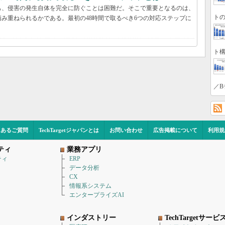
も、侵害の発生自体を完全に防ぐことは困難だ。そこで重要となるのは、
トの
み重ねられるかである。最初の48時間で取るべき6つの対応ステップに
ト構
／B
くあるご質問
TechTargetジャパンとは
お問い合わせ
広告掲載について
利用規
ティ
業務アプリ
ティ
ERP
データ分析
CX
情報系システム
エンタープライズAI
インダストリー
TechTargetサービ