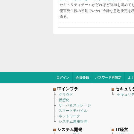
セキュリティチームがどれほど防御を固めて
侵害発生後の初動でいかに冷静な意思決定を積
迫る。
ログイン
会員登録
パスワード再設定
よ
ITインフラ
セキュリ
クラウド
セキュリ
仮想化
サーバ＆ストレージ
スマートモバイル
ネットワーク
システム運用管理
システム開発
IT経営