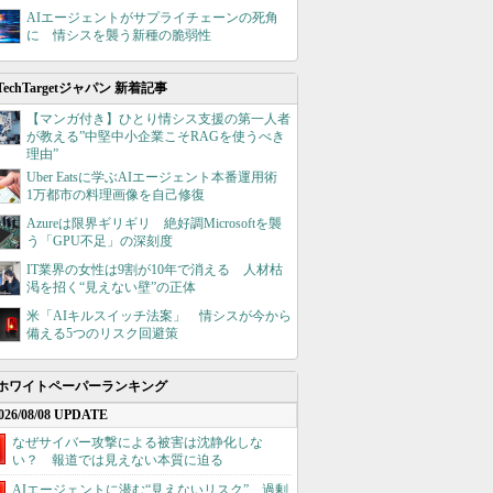
AIエージェントがサプライチェーンの死角
に 情シスを襲う新種の脆弱性
TechTargetジャパン 新着記事
【マンガ付き】ひとり情シス支援の第一人者
が教える”中堅中小企業こそRAGを使うべき
理由”
Uber Eatsに学ぶAIエージェント本番運用術
1万都市の料理画像を自己修復
Azureは限界ギリギリ 絶好調Microsoftを襲
う「GPU不足」の深刻度
IT業界の女性は9割が10年で消える 人材枯
渇を招く“見えない壁”の正体
米「AIキルスイッチ法案」 情シスが今から
備える5つのリスク回避策
ホワイトペーパーランキング
026/08/08 UPDATE
なぜサイバー攻撃による被害は沈静化しな
い？ 報道では見えない本質に迫る
AIエージェントに潜む“見えないリスク”、過剰