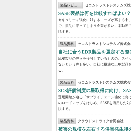
製品レビュー
セコムトラストシステムズ株
SASE製品は何を比較すればよい
セキュリティ強化に対するニーズが高まる中、
で、混乱に陥ってしまう企業が多い。本動画
説する。
製品資料
セコムトラストシステムズ株式会
自社に合うEDR製品を選定する
EDR製品の導入を検討しているものの、スペ
ないという声も多い。自社に最適なEDR製品
る。
製品資料
セコムトラストシステムズ株式会
SCS評価制度の星取得に向け、S
運用開始が迫る「サプライチェーン強化に向け
のロードマップをはじめ、SASEを活用した
説する。
製品資料
クラウドストライク合同会社
被害の規模を左右する侵害発生後の