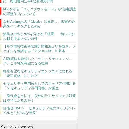
に 復旧費用は平均2億7000万円
Macを守る「ロックダウンモード」が“侵害調査
の障壁”になっている
なぜAnthropicの「Claude」は暴走し、現実の企
業をハッキングしたのか
満足度87%と28%を分ける「尊重」 情シスが
人材を手放さない条件
【基本情報技術者試験】情報漏えいを防ぎ、フ
ァイルを保護する「アクセス権」の基本
AI系資格を取得した「セキュリティエンジニ
ア」こそ将来有望になる理由
将来有望なセキュリティエンジニアになれる
「認定資格」はこれだ
セキュリティ専門家としてのキャリアが開ける
「AIセキュリティ専門資格」が誕生
「身代金を支払う」以外のランサムウェア対策
は本当にあるのか？
目指せCISO？ セキュリティ職のキャリア4レ
ベルと“リアルな年収”
プレミアムコンテンツ