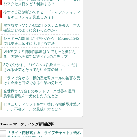
なアクセス権をどう制御する？
今すぐ自己診断ができる 「アイデンティティ
ーセキュリティ」見直しガイド
熊本城マラソンが顔認証システムを導入、本人
確認はどのように変わったのか？
シャドーAI対策は“可視化”から Microsoft 365
で現場を止めずに実現する方法
Webアプリの脆弱性診断はAIでもっと楽にな
る 内製化を成功に導く3つのステップ
5分で分かる、「ビジネス詐欺メール」にだま
される企業とそうでない企業の違い
ドラマで分かる、標的型攻撃メールの被害を受
ける企業と回避できる企業の分岐点
全世界で2万台ものネットワーク機器を運用、
脆弱性管理を一元化した方法とは
セキュリティソフトをすり抜ける標的型攻撃メ
ール、不審メールの見破り方とは？
ITmedia マーケティング新着記事
「サイト内検索」＆「ライブチャット」売れ