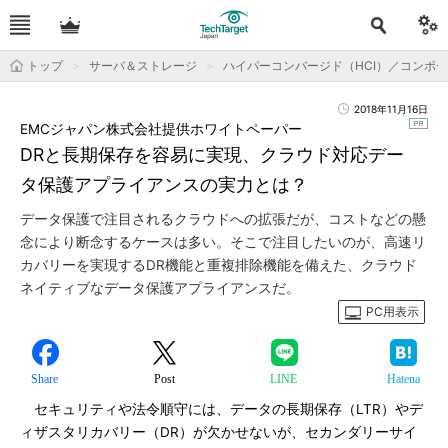
トップ
サーバ＆ストレージ
ハイパーコンバージド（HCI）／コンポ
2018年11月16日
EMCジャパン株式会社提供ホワイトペーパー
DRと長期保存を容易に実現、クラウド対応デー
タ保護アプライアンスの実力とは？
データ保護で注目されるクラウドへの拡張だが、コストなどの懸
念により断念するケースは多い。そこで注目したいのが、高速リ
カバリーを実現するDR機能と重複排除機能を備えた、クラウド
ネイティブなデータ保護アプライアンスだ。
PC用表示
Share
Post
LINE
Hatena
セキュリティや法令順守には、データの長期保存（LTR）やデ
ィザスタリカバリー（DR）が欠かせないが、セカンダリーサイ