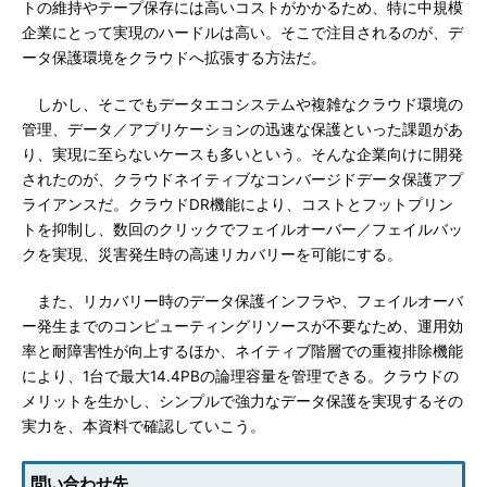
トの維持やテープ保存には高いコストがかかるため、特に中規模
企業にとって実現のハードルは高い。そこで注目されるのが、デ
ータ保護環境をクラウドへ拡張する方法だ。
しかし、そこでもデータエコシステムや複雑なクラウド環境の
管理、データ／アプリケーションの迅速な保護といった課題があ
り、実現に至らないケースも多いという。そんな企業向けに開発
されたのが、クラウドネイティブなコンバージドデータ保護アプ
ライアンスだ。クラウドDR機能により、コストとフットプリン
トを抑制し、数回のクリックでフェイルオーバー／フェイルバッ
クを実現、災害発生時の高速リカバリーを可能にする。
また、リカバリー時のデータ保護インフラや、フェイルオーバ
ー発生までのコンピューティングリソースが不要なため、運用効
率と耐障害性が向上するほか、ネイティブ階層での重複排除機能
により、1台で最大14.4PBの論理容量を管理できる。クラウドの
メリットを生かし、シンプルで強力なデータ保護を実現するその
実力を、本資料で確認していこう。
問い合わせ先