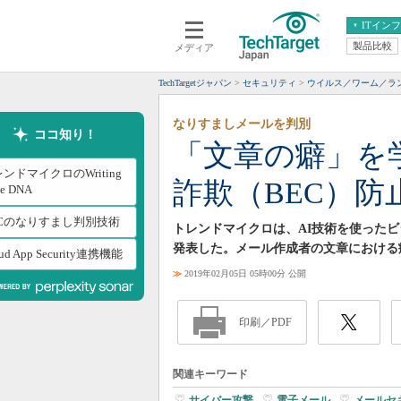
ITイン
製品比較
メディア
クラウド
エンタープライズ
ERP
仮想化
TechTargetジャパン
セキュリティ
ウイルス／ワーム／ラ
データ分析
サーバ＆ストレージ
なりすましメールを判別
CX
スマートモバイル
ココ知り！
「文章の癖」を
情報系システム
ネットワーク
ンドマイクロのWriting
詐欺（BEC）
システム運用管理
le DNA
ECのなりすまし判別技術
トレンドマイクロは、AI技術を使ったビジネス
発表した。メール作成者の文章における
ud App Security連携機能
≫
2019年02月05日 05時00分 公開
印刷／PDF
関連キーワード
サイバー攻撃
|
電子メール
|
メールセ