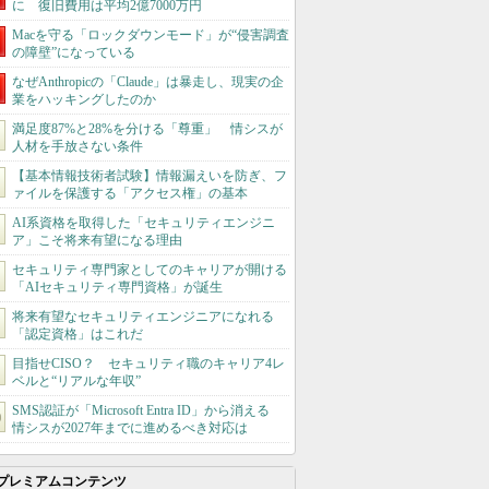
に 復旧費用は平均2億7000万円
Macを守る「ロックダウンモード」が“侵害調査
の障壁”になっている
なぜAnthropicの「Claude」は暴走し、現実の企
業をハッキングしたのか
満足度87%と28%を分ける「尊重」 情シスが
人材を手放さない条件
【基本情報技術者試験】情報漏えいを防ぎ、フ
ァイルを保護する「アクセス権」の基本
AI系資格を取得した「セキュリティエンジニ
ア」こそ将来有望になる理由
セキュリティ専門家としてのキャリアが開ける
「AIセキュリティ専門資格」が誕生
将来有望なセキュリティエンジニアになれる
「認定資格」はこれだ
目指せCISO？ セキュリティ職のキャリア4レ
ベルと“リアルな年収”
SMS認証が「Microsoft Entra ID」から消える
情シスが2027年までに進めるべき対応は
プレミアムコンテンツ