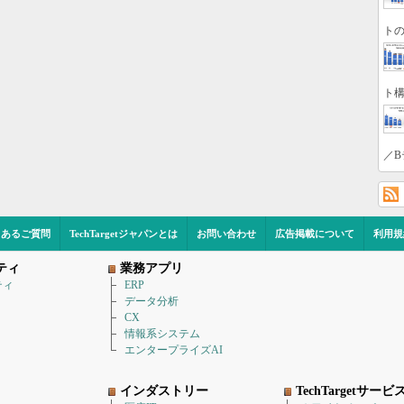
トの
ト構
／B
くあるご質問
TechTargetジャパンとは
お問い合わせ
広告掲載について
利用規
ティ
業務アプリ
ティ
ERP
データ分析
CX
情報系システム
エンタープライズAI
インダストリー
TechTargetサービ