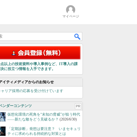
マイページ
00点以上の技術資料や導入事例など、IT導入の課
解決に役立つ情報を入手できます。
アイティメディアからのお知らせ
キャリア採用の応募を受け付けています
ベンダーコンテンツ
PR
仮想化環境の死角を“未知の脅威”が狙う時代
――新たな敵をどう見破るか？
(2026/6/30)
「定期診断」発想は要注意？ いまセキュリ
ティに求められる持続的な対策とは