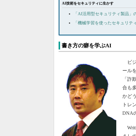
AI技術をセキュリティに生かす
「AI活用型セキュリティ製品」
「機械学習を使ったセキュリテ
書き方の癖を学ぶAI
ビジ
ール
「詐
合も
かど
トレン
DN
Writ