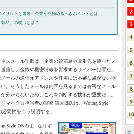
のメリットと未来 企業が見極めるべきポイントとは
ィ製品」の弱点とは？
ネスメール詐欺は、企業の幹部層や取引先を装ったメ
を送信し、金銭や機密情報を要求するサイバー犯罪だ。
欺メールの送信元アドレスや件名には不審な点がない場
多い。そうしたメールは内容を見るまでは有害なメール
うか分からないため、これを判断する技術が重要だ」。
ドマイクロ担当者の宮崎 謙太郎氏は、Writing Style
Aの必要性をこう説明する。
ing Style DNAは、なりす