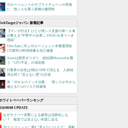
AIエージェントがサプライチェーンの死角
に 情シスを襲う新種の脆弱性
TechTargetジャパン 新着記事
【マンガ付き】ひとり情シス支援の第一人者
が教える”中堅中小企業こそRAGを使うべき
理由”
Uber Eatsに学ぶAIエージェント本番運用術
1万都市の料理画像を自己修復
Azureは限界ギリギリ 絶好調Microsoftを襲
う「GPU不足」の深刻度
IT業界の女性は9割が10年で消える 人材枯
渇を招く“見えない壁”の正体
米「AIキルスイッチ法案」 情シスが今から
備える5つのリスク回避策
ホワイトペーパーランキング
026/08/08 UPDATE
なぜサイバー攻撃による被害は沈静化しな
い？ 報道では見えない本質に迫る
AIエージェントに潜む“見えないリスク”、過剰