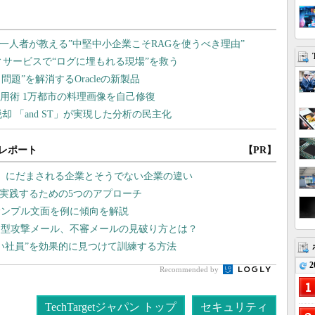
レポート
【PR】
」にだまされる企業とそうでない企業の違い
を実践するための5つのアプローチ
サンプル文面を例に傾向を解説
的型攻撃メール、不審メールの見破り方とは？
い社員”を効果的に見つけて訓練する方法
2
Recommended by
TechTargetジャパン トップ
セキュリティ