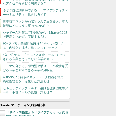
なアクセス権をどう制御する？
今すぐ自己診断ができる 「アイデンティティ
ーセキュリティ」見直しガイド
熊本城マラソンが顔認証システムを導入、本人
確認はどのように変わったのか？
シャドーAI対策は“可視化”から Microsoft 365
で現場を止めずに実現する方法
Webアプリの脆弱性診断はAIでもっと楽にな
る 内製化を成功に導く3つのステップ
5分で分かる、「ビジネス詐欺メール」にだま
される企業とそうでない企業の違い
ドラマで分かる、標的型攻撃メールの被害を受
ける企業と回避できる企業の分岐点
全世界で2万台ものネットワーク機器を運用、
脆弱性管理を一元化した方法とは
セキュリティソフトをすり抜ける標的型攻撃メ
ール、不審メールの見破り方とは？
ITmedia マーケティング新着記事
「サイト内検索」＆「ライブチャット」売れ