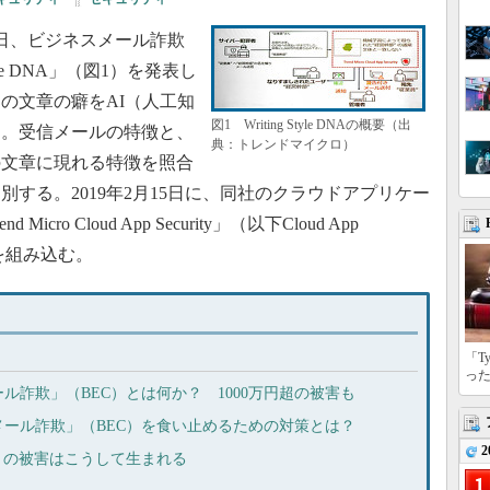
9日、ビジネスメール詐欺
yle DNA」（図1）を発表し
の文章の癖をAI（人工知
図1 Writing Style DNAの概要（出
る。受信メールの特徴と、
典：トレンドマイクロ）
の文章に現れる特徴を照合
する。2019年2月15日に、同社のクラウドアプリケー
o Cloud App Security」（以下Cloud App
能を組み込む。
「T
っ
ル詐欺」（BEC）とは何か？ 1000万円超の被害も
ール詐欺」（BEC）を食い止めるための対策とは？
2
）の被害はこうして生まれる