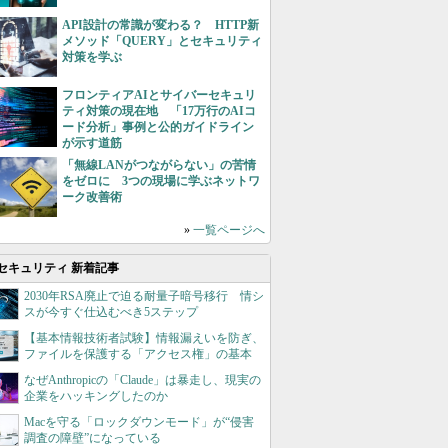
API設計の常識が変わる？ HTTP新
メソッド「QUERY」とセキュリティ
対策を学ぶ
フロンティアAIとサイバーセキュリ
ティ対策の現在地 「17万行のAIコ
ード分析」事例と公的ガイドライン
が示す道筋
「無線LANがつながらない」の苦情
をゼロに 3つの現場に学ぶネットワ
ーク改善術
»
一覧ページへ
セキュリティ 新着記事
2030年RSA廃止で迫る耐量子暗号移行 情シ
スが今すぐ仕込むべき5ステップ
【基本情報技術者試験】情報漏えいを防ぎ、
ファイルを保護する「アクセス権」の基本
なぜAnthropicの「Claude」は暴走し、現実の
企業をハッキングしたのか
Macを守る「ロックダウンモード」が“侵害
調査の障壁”になっている