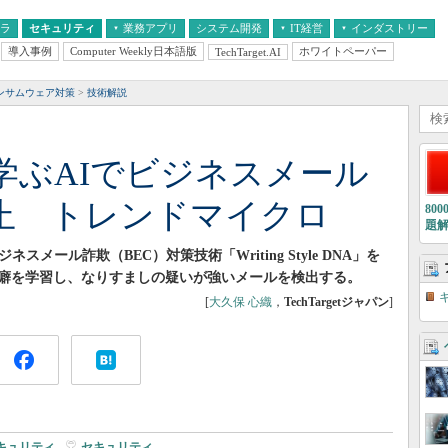
フラ
セキュリティ
業務アプリ
システム開発
IT経営
インダストリー
導入事例
Computer Weekly日本語版
ホワイトペーパー
TechTarget.AI
AI
経営とIT
医療IT
中堅・中小企業とIT
教育IT
ンサムウェア対策
技術解説
学ぶAIでビジネスメール
防止 トレンドマイクロ
80
題
メール詐欺（BEC）対策技術「Writing Style DNA」を
癖を学習し、なりすましの疑いが強いメールを検出する。
[
大久保 心織
，
TechTargetジャパン
]
キュリティ
|
セキュリティ