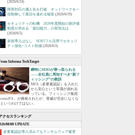
(2026/6/24)
障害対応の属人化を打破 ネットワークを一
括制御して復旧を速める秘策
(2026/6/19)
セキュリティの転機 2026年度開始の新評価
制度が求める「復旧能力」の実現法は
(2026/6/5)
新規導入はなし M365フル活用でセキュリ
ティ強化×コスト削減
(2026/6/3)
From Informa TechTarget
瞬時にM365が乗っ取られる
――全社員に周知すべき“新フ
ィッシング”の教訓
MFA（多要素認証）を入れた
から安心という常識が崩れ去
っている。フィッシング集団
ycoon2FA」が摘発されたが、脅威が完全になくな
たというわけではない。
アクセスランキング
026/08/08 UPDATE
多要素認証導入済みでもランサムウェア被害