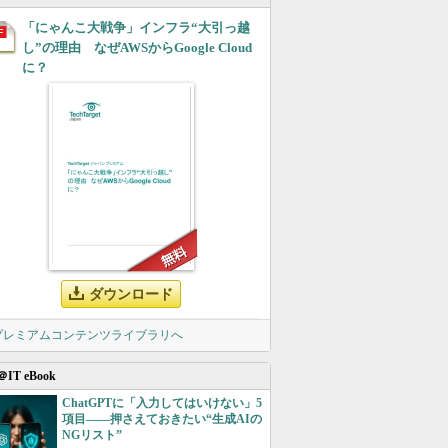
「にゃんこ大戦争」インフラ“大引っ越
し”の理由 なぜAWSからGoogle Cloud
に？
ダウンロード
 プレミアムコンテンツライブラリへ
＠IT eBook
ChatGPTに「入力してはいけない」5
項目――押さえておきたい“生成AIの
NGリスト”