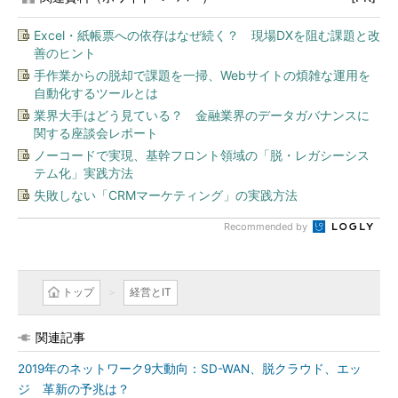
Excel・紙帳票への依存はなぜ続く？ 現場DXを阻む課題と改
善のヒント
手作業からの脱却で課題を一掃、Webサイトの煩雑な運用を
自動化するツールとは
業界大手はどう見ている？ 金融業界のデータガバナンスに
関する座談会レポート
ノーコードで実現、基幹フロント領域の「脱・レガシーシス
テム化」実践方法
失敗しない「CRMマーケティング」の実践方法
Recommended by
トップ
経営とIT
関連記事
2019年のネットワーク9大動向：SD-WAN、脱クラウド、エッ
ジ 革新の予兆は？