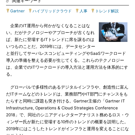
関連キーワード
Gartner
|
ハイブリッドクラウド
|
人事
|
トレンド解説
企業のIT運用から何かがなくなることはな
い。だがテクノロジーやアプローチが古くなれ
ば、新たに登場するITトレンドに席を譲るのは
いつものことだ。2019年には、データセンター
と並行してサーバレスコンピューティングやSaaSワークロード
導入の準備を整える必要が生じてくる。これらのテクノロジー
は、企業でのITワークロードの導入方法と運用方法を体系的にす
る。
グローバルで多様性のあるデジタルインフラや、創造性に富ん
だITチームなどのトレンドは、業務部門やIT部門にチャンスをも
たらすと同時に課題も突き付ける。Gartner主催の「Gartner IT
Infrastructure, Operations & Cloud Strategies Conference
2018」で、同社のシニアディレクターアナリスト務めるロス・ウ
ィンザー氏が新たに登場する10件のトレンドの概要を説明した。
2019年にはこうしたトレンドがインフラと運用を変えることにな