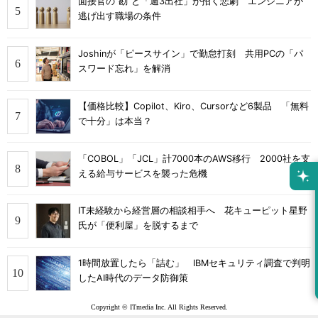
面接官の“勘”と「週3出社」が招く悲劇 エンジニアが
逃げ出す職場の条件
Joshinが「ピースサイン」で勤怠打刻 共用PCの「パ
スワード忘れ」を解消
【価格比較】Copilot、Kiro、Cursorなど6製品 「無料
で十分」は本当？
「COBOL」「JCL」計7000本のAWS移行 2000社を支
える給与サービスを襲った危機
IT未経験から経営層の相談相手へ 花キューピット星野
氏が「便利屋」を脱するまで
1時間放置したら「詰む」 IBMセキュリティ調査で判明
したAI時代のデータ防御策
Copyright © ITmedia Inc. All Rights Reserved.