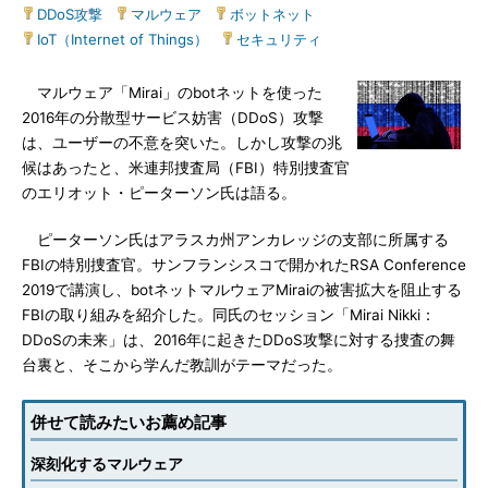
DDoS攻撃
|
マルウェア
|
ボットネット
|
IoT（Internet of Things）
|
セキュリティ
マルウェア「Mirai」のbotネットを使った
2016年の分散型サービス妨害（DDoS）攻撃
は、ユーザーの不意を突いた。しかし攻撃の兆
候はあったと、米連邦捜査局（FBI）特別捜査官
のエリオット・ピーターソン氏は語る。
ピーターソン氏はアラスカ州アンカレッジの支部に所属する
FBIの特別捜査官。サンフランシスコで開かれたRSA Conference
2019で講演し、botネットマルウェアMiraiの被害拡大を阻止する
FBIの取り組みを紹介した。同氏のセッション「Mirai Nikki：
DDoSの未来」は、2016年に起きたDDoS攻撃に対する捜査の舞
台裏と、そこから学んだ教訓がテーマだった。
併せて読みたいお薦め記事
深刻化するマルウェア