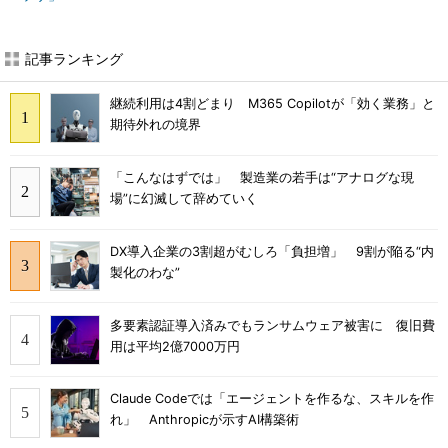
記事ランキング
継続利用は4割どまり M365 Copilotが「効く業務」と
期待外れの境界
「こんなはずでは」 製造業の若手は“アナログな現
場”に幻滅して辞めていく
DX導入企業の3割超がむしろ「負担増」 9割が陥る“内
製化のわな”
多要素認証導入済みでもランサムウェア被害に 復旧費
用は平均2億7000万円
Claude Codeでは「エージェントを作るな、スキルを作
れ」 Anthropicが示すAI構築術