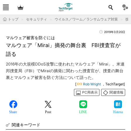
トップ
セキュリティ
ウイルス／ワーム／ランサムウェア対策
技
2019年3月20日
マルウェア被害を防ぐには
マルウェア「Mirai」摘発の舞台裏 FBI捜査官が
語る
2016年の大規模DDoS攻撃に使われたマルウェア「Mirai」。米連
邦捜査局（FBI）でMiraiの摘発に関わった捜査官が、捜査の舞台
裏とマルウェア被害を防ぐ方法について語った。
[
Rob Wright
，TechTarget]
PC用表示
関連情報
Share
Post
LINE
Hatena
関連キーワード