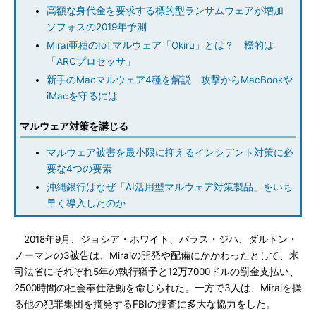
高額な身代金を要求する標的型ランサムウェアが増加
ソフォスの2019年予測
Mirai亜種のIoTマルウェア「Okiru」とは？ 標的は
「ARCプロセッサ」
新手のMacマルウェア4種を解説 攻撃からMacBookや
iMacを守るには
マルウェア対策を講じる
マルウェア被害を最小限に抑えるインシデント対策に必
要な4つの要素
沖縄銀行はなぜ「AI活用型マルウェア対策製品」をいち
早く導入したのか
2018年9月、ジョシア・ホワイト、パラス・ジハ、ダルトン・
ノーマンの3被告は、Miraiの開発や配備にかかわったとして、米
司法省にそれぞれ5年の執行猶予と12万7000ドルの罰金支払い、
2500時間の社会奉仕活動を命じられた。一方で3人は、Miraiを操
る他の犯罪集団を摘発するFBIの捜査に多大な協力をした。