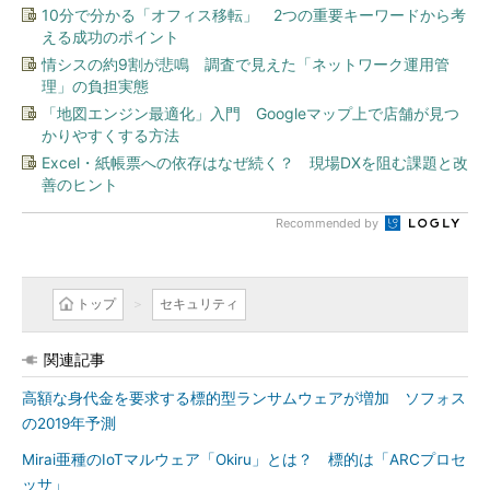
10分で分かる「オフィス移転」 2つの重要キーワードから考
える成功のポイント
情シスの約9割が悲鳴 調査で見えた「ネットワーク運用管
理」の負担実態
「地図エンジン最適化」入門 Googleマップ上で店舗が見つ
かりやすくする方法
Excel・紙帳票への依存はなぜ続く？ 現場DXを阻む課題と改
善のヒント
Recommended by
トップ
セキュリティ
関連記事
高額な身代金を要求する標的型ランサムウェアが増加 ソフォス
の2019年予測
Mirai亜種のIoTマルウェア「Okiru」とは？ 標的は「ARCプロセ
ッサ」