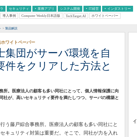
フラ
セキュリティ
業務アプリ
システム開発
IT経営
インダストリー
導入事例
Computer Weekly日本語版
ホワイトペーパー
TechTarget.AI
AI
経営とIT
医療IT
中堅・中小企業とIT
教育IT
ト
製品解説
供ホワイトペーパー
士集団がサーバ環境を自
要件をクリアした方法と
務所。医療法人の顧客も多い同社にとって、個人情報保護に向
同社が、高いセキュリティ要件を満たしつつ、サーバの構築と
行う藤戸綜合事務所。医療法人の顧客も多い同社にと
のセキュリティ対策は重要だ。そこで、同社が力を入れ