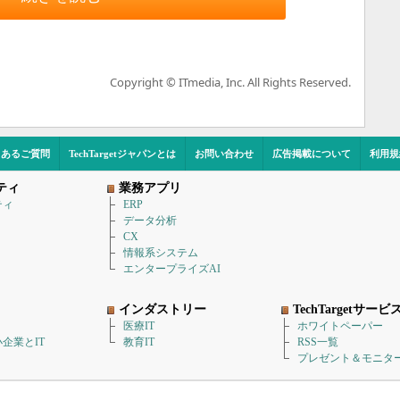
Copyright © ITmedia, Inc. All Rights Reserved.
くあるご質問
TechTargetジャパンとは
お問い合わせ
広告掲載について
利用規
ティ
業務アプリ
ティ
ERP
データ分析
CX
情報系システム
エンタープライズAI
インダストリー
TechTargetサービ
医療IT
ホワイトペーパー
企業とIT
教育IT
RSS一覧
プレゼント＆モニタ