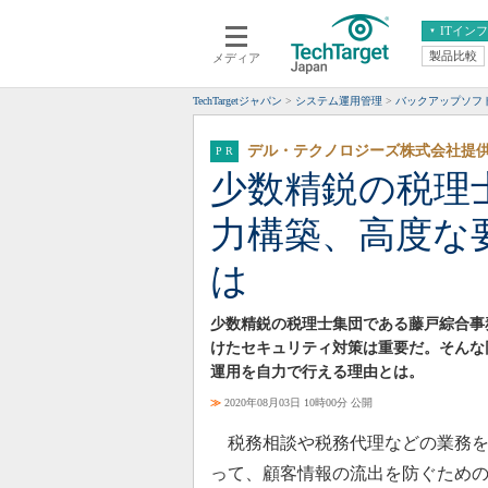
ITイン
製品比較
メディア
クラウド
エンタープライズ
ERP
仮想化
TechTargetジャパン
システム運用管理
バックアップソフ
データ分析
サーバ＆ストレージ
デル・テクノロジーズ株式会社提
CX
スマートモバイル
少数精鋭の税理
情報系システム
ネットワーク
力構築、高度な
システム運用管理
は
少数精鋭の税理士集団である藤戸綜合事
けたセキュリティ対策は重要だ。そんな
運用を自力で行える理由とは。
≫
2020年08月03日 10時00分 公開
税務相談や税務代理などの業務を
って、顧客情報の流出を防ぐため