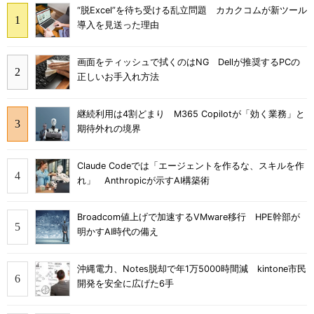
“脱Excel”を待ち受ける乱立問題 カカクコムが新ツール
導入を見送った理由
画面をティッシュで拭くのはNG Dellが推奨するPCの
正しいお手入れ方法
継続利用は4割どまり M365 Copilotが「効く業務」と
期待外れの境界
Claude Codeでは「エージェントを作るな、スキルを作
れ」 Anthropicが示すAI構築術
Broadcom値上げで加速するVMware移行 HPE幹部が
明かすAI時代の備え
沖縄電力、Notes脱却で年1万5000時間減 kintone市民
開発を安全に広げた6手