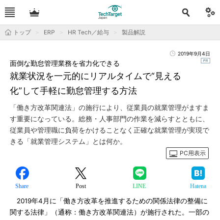
トップ
ERP
HR Tech／給与
製品解説
2019年9月4日
面倒な勤怠管理業務を省力化できる
就業状況を一元的にリアルタイムで“見える
化”して手軽に勤怠管理する方法
「働き方改革関連法」の施行により、従業員の就業管理がますま
す重要になっている。総務・人事部門の作業を減らすとともに、
従業員や管理職に負荷をかけることなく正確な就業管理が実現で
きる「就業管理システム」とは何か。
PC用表示
Share
Post
LINE
Hatena
2019年4月に「働き方改革を推進するための関係法律の整備に
関する法律」（通称：働き方改革関連法）が施行された。一部の