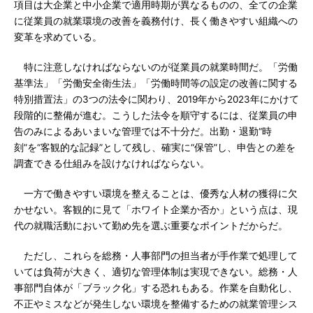
項目は大企業と中小企業で適用時期が異なるものの、全ての企業
に従業員の就業環境の改善を義務付け、長く働きやすい組織への
変革を求めている。
特に注意しなければならないのが従業員の就業時間だ。「労働
基準法」「労働安全衛生法」「労働時間等の設定の改善に関する
特別措置法」の3つの法令に関わり、2019年から2023年にかけて
段階的に整備が進む。こうした法令を順守するには、従業員の申
告のみによるあいまいな管理では不十分だ。出勤・退勤“時
刻”を“客観的な記録”として残し、確実に“保管”し、申告との差を
調査できる仕組みを設けなければならない。
一方で働きやすい環境を整えることは、優秀な人材の獲得に欠
かせない。客観的に見て「ホワイト企業か否か」という点は、現
代の就職活動において勤め先を選ぶ重要なポイントだからだ。
ただし、これらを総務・人事部門の担当者が手作業で処理して
いては負荷が大きく、適切な管理体制は実現できない。総務・人
事部門自体が「ブラック化」する恐れもある。作業を自動化し、
不正やミスなどが発生しない環境を整備するための就業管理シス