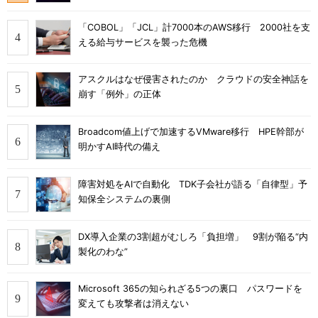
「COBOL」「JCL」計7000本のAWS移行 2000社を支
える給与サービスを襲った危機
アスクルはなぜ侵害されたのか クラウドの安全神話を
崩す「例外」の正体
Broadcom値上げで加速するVMware移行 HPE幹部が
明かすAI時代の備え
障害対処をAIで自動化 TDK子会社が語る「自律型」予
知保全システムの裏側
DX導入企業の3割超がむしろ「負担増」 9割が陥る“内
製化のわな”
Microsoft 365の知られざる5つの裏口 パスワードを
変えても攻撃者は消えない