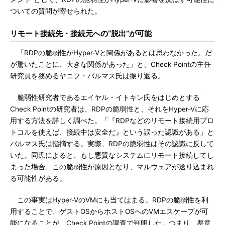
ついての質問が寄せられた。
リモート接続先・接続元への“脱出”が可能
「RDPの脆弱性がHyper-Vと関係があるとは思わなかった。だ
が驚いたことに、大きな関係があった」と、Check Pointの主任
研究員を務めるヤニフ・バルマス氏は振り返る。
脆弱性研究者であるエイヤル・イトキン氏をはじめとする
Check Pointの研究者は、RDPの脆弱性と、それをHyper-Vに応
用する方法を詳しく調べた。「『RDPなどのリモート接続用プロ
トコルを使えば、接続中は安全だ』という誤った認識がある」と
バルマス氏は指摘する。実際、RDPの脆弱性はその認識に反して
いた。同氏によると、もし悪質なシステムにリモート接続してし
まった場合、この脆弱性が原因となり、マルウェアが送り込まれ
る可能性がある。
この事実はHyper-VのVMにも当てはまる。RDPの脆弱性を利
用することで、ゲストOSからホストOSへのVMエスケープが可
能になることが、Check Pointの調査で判明した。つまり、悪意