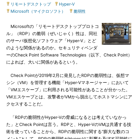
リモートデスクトップ
|
Hyper-V
|
Microsoft（マイクロソフト）
|
脆弱性
Microsoftの「リモートデスクトッププロトコ
ル」（RDP）の脆弱（ぜいじゃく）性は、同社
のサーバ仮想化ソフトウェア「Hyper-V」とど
のような関係があるのか。セキュリティベンダ
ーのCheck Point Software Technologies（以下、Check Point）
によれば、大いに関係があるという。
Check Pointが2019年2月に発見したRDPの脆弱性は、仮想マ
シン（VM）を管理する機能「Hyper-Vマネージャー」において
「VMエスケープ」に利用される可能性があることが分かった。
VMエスケープとは、攻撃者がVMから脱出してホストマシンにア
クセスすることだ。
「RDPの脆弱性がHyper-Vの脅威になるとは考えていなかっ
た」とCheck Pointは言う。RDPと、Hyper-VのVMは共通する技
術を使っていることから、RDPの脆弱性に関する“膨大な数のコ
メント”として、RDPの脆弱性がHyper-Vに影響を及ぼす可能性に