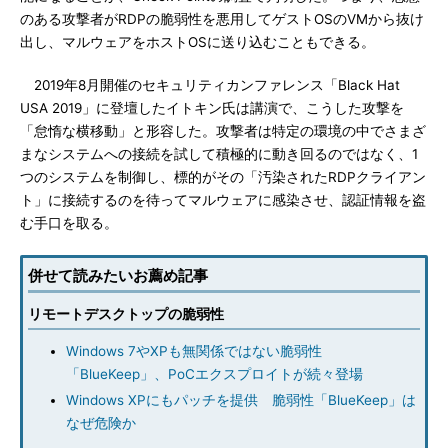
のある攻撃者がRDPの脆弱性を悪用してゲストOSのVMから抜け
出し、マルウェアをホストOSに送り込むこともできる。
2019年8月開催のセキュリティカンファレンス「Black Hat
USA 2019」に登壇したイトキン氏は講演で、こうした攻撃を
「怠惰な横移動」と形容した。攻撃者は特定の環境の中でさまざ
まなシステムへの接続を試して積極的に動き回るのではなく、1
つのシステムを制御し、標的がその「汚染されたRDPクライアン
ト」に接続するのを待ってマルウェアに感染させ、認証情報を盗
む手口を取る。
併せて読みたいお薦め記事
リモートデスクトップの脆弱性
Windows 7やXPも無関係ではない脆弱性
「BlueKeep」、PoCエクスプロイトが続々登場
Windows XPにもパッチを提供 脆弱性「BlueKeep」は
なぜ危険か