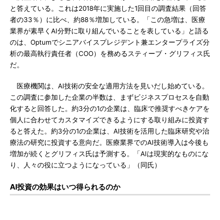
と答えている。これは2018年に実施した1回目の調査結果（回答
者の33％）に比べ、約88％増加している。「この急増は、医療
業界が素早くAI分野に取り組んでいることを表している」と語る
のは、Optumでシニアバイスプレジデント兼エンタープライズ分
析の最高執行責任者（COO）を務めるスティーブ・グリフィス氏
だ。
医療機関は、AI技術の安全な適用方法を見いだし始めている。
この調査に参加した企業の半数は、まずビジネスプロセスを自動
化すると回答した。約3分の1の企業は、臨床で推奨すべきケアを
個人に合わせてカスタマイズできるようにする取り組みに投資す
ると答えた。約3分の1の企業は、AI技術を活用した臨床研究や治
療法の研究に投資する意向だ。医療業界でのAI技術導入は今後も
増加が続くとグリフィス氏は予測する。「AIは現実的なものにな
り、人々の役に立つようになっている」（同氏）
AI投資の効果はいつ得られるのか