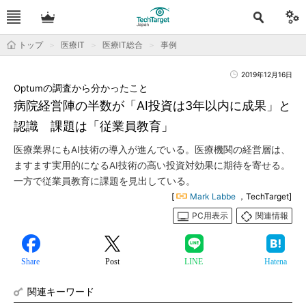
トップ
医療IT
医療IT総合
事例
2019年12月16日
Optumの調査から分かったこと
病院経営陣の半数が「AI投資は3年以内に成果」と
認識 課題は「従業員教育」
医療業界にもAI技術の導入が進んでいる。医療機関の経営層は、
ますます実用的になるAI技術の高い投資対効果に期待を寄せる。
一方で従業員教育に課題を見出している。
[
Mark Labbe
，TechTarget]
PC用表示
関連情報
Share
Post
LINE
Hatena
関連キーワード