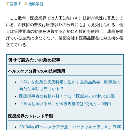
医療IT
|
機械学習
ここ数年、医療業界では人工知能（AI）技術が急速に普及して
いる。AI技術の普及は医療以外の分野にもよく見受けられる。例
えば管理業務の効率を改善するためにAI技術を使用し、成果を挙
げている企業は少なくない。製薬会社も医薬品開発にAI技術を役
立てている。
併せて読みたいお薦め記事
ヘルスケア分野でのAI技術活用
「AI」を創薬と疾患特定に生かす医薬品業界、既存薬の
新たな薬効も見つかる？
医療従事者の負担を軽くする「医療AI」の使い道3選
「学習し続けるAI」が医療現場では“使えない”理由
医療業界のトレンド予測
2019年のITヘルスケア予測 バーチャルケア、AI、FHIR