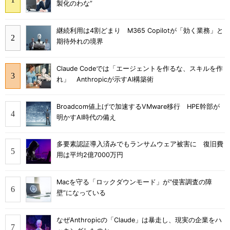
製化のわな”
継続利用は4割どまり M365 Copilotが「効く業務」と
期待外れの境界
Claude Codeでは「エージェントを作るな、スキルを作
れ」 Anthropicが示すAI構築術
Broadcom値上げで加速するVMware移行 HPE幹部が
明かすAI時代の備え
多要素認証導入済みでもランサムウェア被害に 復旧費
用は平均2億7000万円
Macを守る「ロックダウンモード」が“侵害調査の障
壁”になっている
なぜAnthropicの「Claude」は暴走し、現実の企業をハ