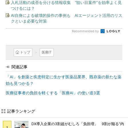
入札活動の成否を分ける情報収集 “狙い目案件”を効率よく見
つけるには？
AI自身による破壊的操作の事例も AIエージェント活用のリス
クといま必要な対策
Recommended by
トップ
医療IT
関連記事
「AI」を創薬と疾患特定に生かす医薬品業界、既存薬の新たな薬
効も見つかる？
医療従事者の負担を軽くする「医療AI」の使い道3選
記事ランキング
DX導入企業の3割超がむしろ「負担増」 9割が陥る“内