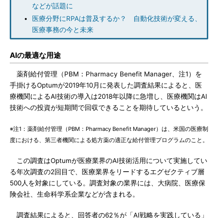
などが話題に
医療分野にRPAは普及するか？ 自動化技術が変える、
医療事務の今と未来
AIの最適な用途
薬剤給付管理（PBM：Pharmacy Benefit Manager、注1）を
手掛けるOptumが2019年10月に発表した調査結果によると、医
療機関によるAI技術の導入は2018年以降に急増し、医療機関はAI
技術への投資が短期間で回収できることを期待しているという。
※注1：薬剤給付管理（PBM：Pharmacy Benefit Manager）は、米国の医療制
度における、第三者機関による処方薬の適正な給付管理プログラムのこと。
この調査はOptumが医療業界のAI技術活用について実施してい
る年次調査の2回目で、医療業界をリードするエグゼクティブ層
500人を対象にしている。調査対象の業界には、大病院、医療保
険会社、生命科学系企業などが含まれる。
調査結果によると、回答者の62％が「AI戦略を実践している」