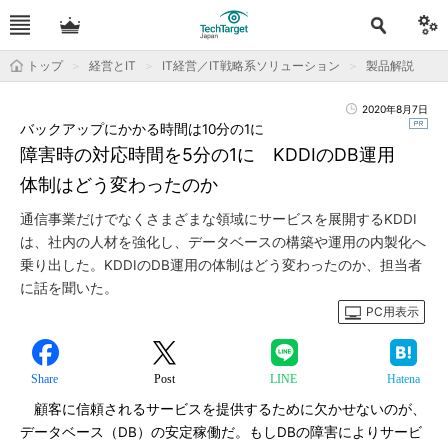
トップ
経営とIT
IT経営／IT戦略系ソリューション
製品解説
2020年8月7日
バックアップにかかる時間は10分の1に
障害時の対応時間を5分の1に KDDIのDB運用
体制はどう変わったのか
通信事業だけでなくさまざまな領域にサービスを展開するKDDI
は、社内の人材を強化し、データベースの構築や運用の内製化へ
乗り出した。KDDIのDB運用の体制はどう変わったのか、担当者
に話を聞いた。
PC用表示
Share
Post
LINE
Hatena
顧客に信頼されるサービスを提供するために欠かせないのが、
データベース（DB）の安定稼働だ。もしDBの障害によりサービ