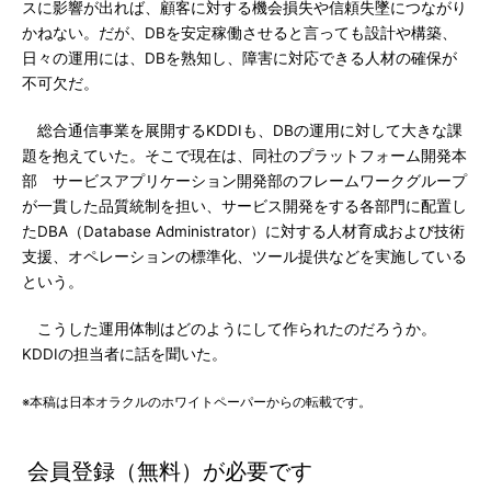
スに影響が出れば、顧客に対する機会損失や信頼失墜につながり
かねない。だが、DBを安定稼働させると言っても設計や構築、
日々の運用には、DBを熟知し、障害に対応できる人材の確保が
不可欠だ。
総合通信事業を展開するKDDIも、DBの運用に対して大きな課
題を抱えていた。そこで現在は、同社のプラットフォーム開発本
部 サービスアプリケーション開発部のフレームワークグループ
が一貫した品質統制を担い、サービス開発をする各部門に配置し
たDBA（Database Administrator）に対する人材育成および技術
支援、オペレーションの標準化、ツール提供などを実施している
という。
こうした運用体制はどのようにして作られたのだろうか。
KDDIの担当者に話を聞いた。
※本稿は日本オラクルのホワイトペーパーからの転載です。
会員登録（無料）が必要です