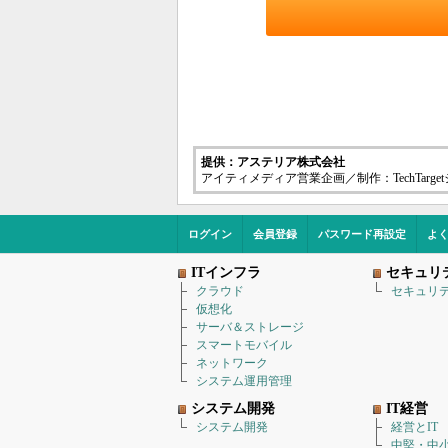
提供：アステリア株式会社
アイティメディア営業企画／制作：TechTarg
ログイン
会員登録
パスワード再設定
よ
ITインフラ
セキュリ
クラウド
セキュリ
仮想化
サーバ＆ストレージ
スマートモバイル
ネットワーク
システム運用管理
システム開発
IT経営
システム開発
経営とIT
中堅・中小