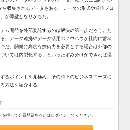
ョンのデータやクラウドのデータ、AI（人工知能）や
器から収集されるデータもある。データの形式や通信プロ
携」が障壁となりがちだ。
テム開発を外部委託するのは解決の第一歩だろう。た
ある。データ連携やデータ活用のノウハウが社内に蓄積
一つだ。開発に高度な技術力を必要とする場合は外部の
については内製化する、といったすみ分けができれば理
するポイントを見極め、その時々のビジネスニーズに
する方法を紹介する。
す
ンを押して会員登録あるいはログインしてください。