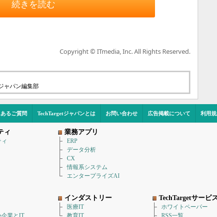
続きを読む
Copyright © ITmedia, Inc. All Rights Reserved.
etジャパン編集部
くあるご質問
TechTargetジャパンとは
お問い合わせ
広告掲載について
利用規
ティ
業務アプリ
ティ
ERP
データ分析
CX
情報系システム
エンタープライズAI
インダストリー
TechTargetサービ
医療IT
ホワイトペーパー
企業とIT
教育IT
RSS一覧