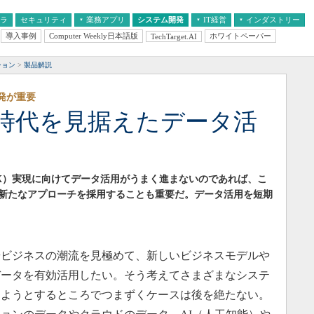
フラ
セキュリティ
業務アプリ
システム開発
IT経営
インダストリー
導入事例
Computer Weekly日本語版
ホワイトペーパー
TechTarget.AI
AI
経営とIT
医療IT
中堅・中小企業とIT
教育IT
ション
製品解説
発が重要
時代を見据えたデータ活
X）実現に向けてデータ活用がうまく進まないのであれば、こ
新たなアプローチを採用することも重要だ。データ活用を短期
ビジネスの潮流を見極めて、新しいビジネスモデルや
データを有効活用したい。そう考えてさまざまなシステ
しようとするところでつまずくケースは後を絶たない。