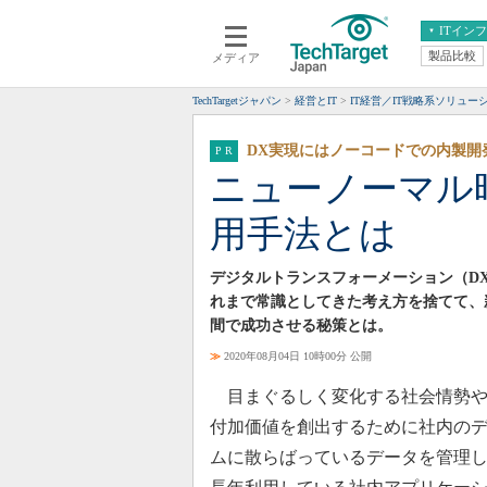
ITイン
製品比較
メディア
クラウド
エンタープライズ
ERP
仮想化
TechTargetジャパン
経営とIT
IT経営／IT戦略系ソリュー
データ分析
サーバ＆ストレージ
DX実現にはノーコードでの内製開
CX
スマートモバイル
ニューノーマル
情報系システム
ネットワーク
用手法とは
システム運用管理
デジタルトランスフォーメーション（D
れまで常識としてきた考え方を捨てて、
間で成功させる秘策とは。
≫
2020年08月04日 10時00分 公開
目まぐるしく変化する社会情勢や
付加価値を創出するために社内の
ムに散らばっているデータを管理