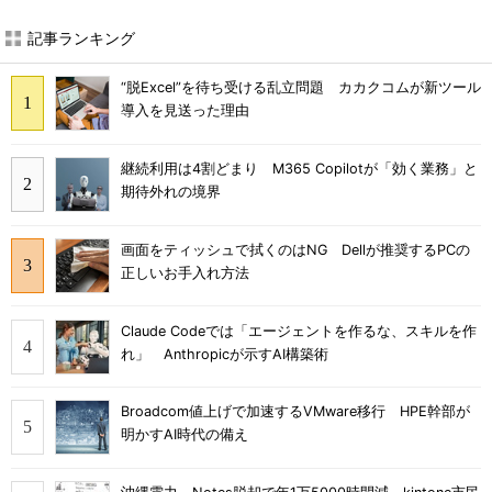
記事ランキング
“脱Excel”を待ち受ける乱立問題 カカクコムが新ツール
導入を見送った理由
継続利用は4割どまり M365 Copilotが「効く業務」と
期待外れの境界
画面をティッシュで拭くのはNG Dellが推奨するPCの
正しいお手入れ方法
Claude Codeでは「エージェントを作るな、スキルを作
れ」 Anthropicが示すAI構築術
Broadcom値上げで加速するVMware移行 HPE幹部が
明かすAI時代の備え