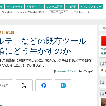
フラ
セキュリティ
業務アプリ
システム開発
IT経営
インダストリー
導入事例
Computer Weekly日本語版
ホワイトペーパー
TechTarget.AI
AI
経営とIT
医療IT
中堅・中小企業とIT
教育IT
割【前編】
ルテ」などの既存ツール
策にどう生かすのか
80
題
イルス感染症に対処するために、電子カルテをはじめとする既存
どのように活用しているのか。
[
Makenzie Holland
，
TechTarget
]
ル通知