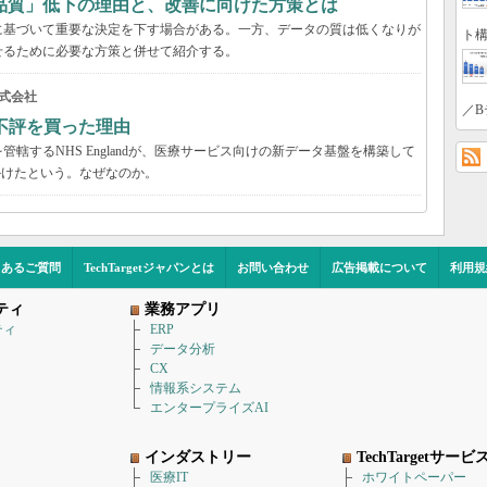
品質」低下の理由と、改善に向けた方策とは
に基づいて重要な決定を下す場合がある。一方、データの質は低くなりが
ト構
せるために必要な方策と併せて紹介する。
式会社
／B
不評を買った理由
轄するNHS Englandが、医療サービス向けの新データ基盤を構築して
かけたという。なぜなのか。
くあるご質問
TechTargetジャパンとは
お問い合わせ
広告掲載について
利用規
ティ
業務アプリ
ティ
ERP
データ分析
CX
情報系システム
エンタープライズAI
インダストリー
TechTargetサービ
医療IT
ホワイトペーパー