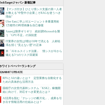
TechTargetジャパン 新着記事
【マンガ付き】ひとり情シス支援の第一人者
が教える”中堅中小企業こそRAGを使うべき
理由”
Uber Eatsに学ぶAIエージェント本番運用術
1万都市の料理画像を自己修復
Azureは限界ギリギリ 絶好調Microsoftを襲
う「GPU不足」の深刻度
IT業界の女性は9割が10年で消える 人材枯
渇を招く“見えない壁”の正体
米「AIキルスイッチ法案」 情シスが今から
備える5つのリスク回避策
ホワイトペーパーランキング
026/08/07 UPDATE
RPAとAIの違いとは？ 定型業務を自動化する
ための具体的な活用方法
国税庁の次世代基幹システム「KSK2」稼働開
始に向けて、対応すべき変更点とは？
AI活用を阻む「ナレッジの断片化」、成果を引
き出す情報活用の仕組みとは？