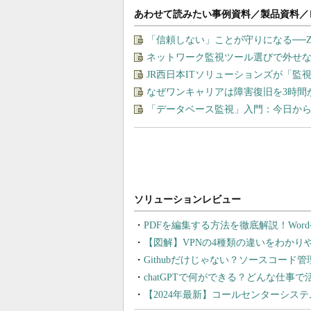
あわせて読みたい事例資料／製品資料／
「信頼しない」ことが守りになる──
ネットワーク監視ツール選びで外せな
JR西日本ITソリューションズが「
なぜワンキャリアは障害復旧を3時間
「データベース監視」入門：今日から
PDFを編集する方法を徹底解説！Wor
【図解】VPNの4種類の違いをわか
Githubだけじゃない？ソースコード
chatGPTで何ができる？どんな仕事
【2024年最新】コールセンターシス