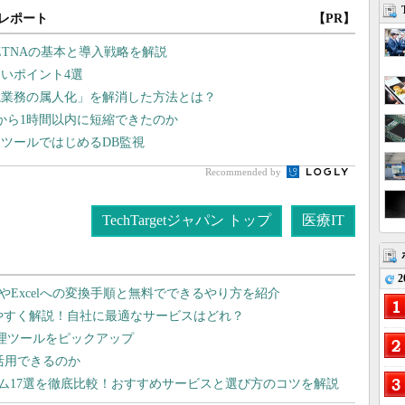
レポート
【PR】
ZTNAの基本と導入戦略を解説
いポイント4選
監視業務の属人化」を解消した方法とは？
から1時間以内に短縮できたのか
ツールではじめるDB監視
Recommended by
TechTargetジャパン トップ
医療IT
2
dやExcelへの変換手順と無料でできるやり方を紹介
りやすく解説！自社に最適なサービスはどれ？
管理ツールをピックアップ
で活用できるのか
テム17選を徹底比較！おすすめサービスと選び方のコツを解説