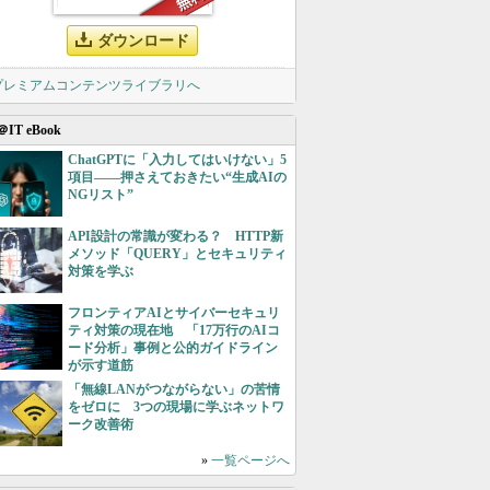
ダウンロード
 プレミアムコンテンツライブラリへ
＠IT eBook
ChatGPTに「入力してはいけない」5
項目――押さえておきたい“生成AIの
NGリスト”
API設計の常識が変わる？ HTTP新
メソッド「QUERY」とセキュリティ
対策を学ぶ
フロンティアAIとサイバーセキュリ
ティ対策の現在地 「17万行のAIコ
ード分析」事例と公的ガイドライン
が示す道筋
「無線LANがつながらない」の苦情
をゼロに 3つの現場に学ぶネットワ
ーク改善術
»
一覧ページへ