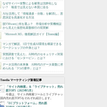
なぜサイバー攻撃による被害は沈静化しな
い？ 報道では見えない本質に迫る
AIを活用して「情報過多・分散」を解消し、意
思決定を高速化する方法
脱VMwareに何を選ぶ？ 市場分析や実機検証
から見えた仮想化基盤移行の現実解
「Microsoft 365」徹底解説ガイド【Teams編】
マンガで解説、1日で生成AI環境を構築できる
ワークショップの中身とは？
実態調査で見えた、AI時代のセキュリティ対策
における「センターピン」とは？
データ活用の未来像 AI時代のデータ基盤に求
められる「3つの要件」とは？
ITmedia マーケティング新着記事
「サイト内検索」＆「ライブチャット」売れ
筋TOP5（2025年5月）
今週は、サイト内検索ツールとライブチャッ
国内売れ筋TOP5をそれぞれ紹介します。
「ECプラットフォーム」売れ筋