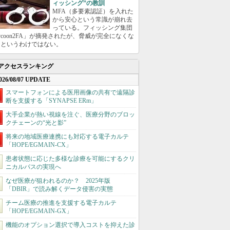
ィッシング”の教訓
MFA（多要素認証）を入れた
から安心という常識が崩れ去
っている。フィッシング集団
ycoon2FA」が摘発されたが、脅威が完全になくな
たというわけではない。
アクセスランキング
026/08/07 UPDATE
スマートフォンによる医用画像の共有で遠隔診
断を支援する「SYNAPSE ERm」
大手企業が熱い視線を注ぐ、医療分野のブロッ
クチェーンの“光と影”
将来の地域医療連携にも対応する電子カルテ
「HOPE/EGMAIN-CX」
患者状態に応じた多様な診療を可能にするクリ
ニカルパスの実現へ
なぜ医療が狙われるのか？ 2025年版
「DBIR」で読み解くデータ侵害の実態
チーム医療の推進を支援する電子カルテ
「HOPE/EGMAIN-GX」
機能のオプション選択で導入コストを抑えた診