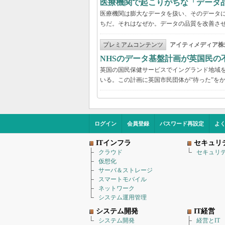
医療機関で起こりがちな「データ
医療機関は膨大なデータを扱い、そのデータ
ちだ。それはなぜか。データの品質を改善さ
プレミアムコンテンツ
アイティメディア株
NHSのデータ基盤計画が英国民の
英国の国民保健サービスでイングランド地域を管
いる。この計画に英国市民団体が“待った”を
ログイン
会員登録
パスワード再設定
よ
ITインフラ
セキュリ
クラウド
セキュリ
仮想化
サーバ＆ストレージ
スマートモバイル
ネットワーク
システム運用管理
システム開発
IT経営
システム開発
経営とIT