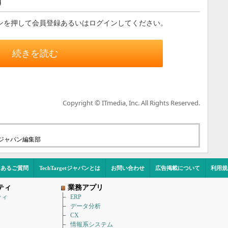
す
ンを押して会員登録あるいはログインしてください。
続きを読む
Copyright © ITmedia, Inc. All Rights Reserved.
etジャパン編集部
くあるご質問
TechTargetジャパンとは
お問い合わせ
広告掲載について
利用規
ティ
業務アプリ
ティ
ERP
データ分析
CX
情報系システム