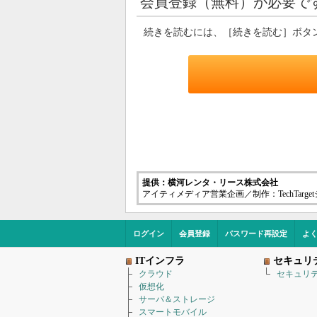
会員登録（無料）が必要で
続きを読むには、［続きを読む］ボタ
提供：横河レンタ・リース株式会社
アイティメディア営業企画／制作：TechTarg
ログイン
会員登録
パスワード再設定
よ
ITインフラ
セキュリ
クラウド
セキュリ
仮想化
サーバ＆ストレージ
スマートモバイル