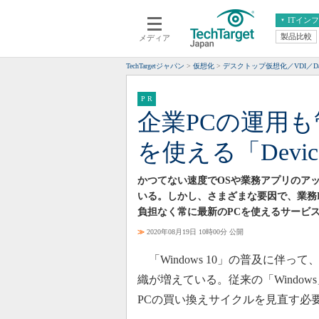
ITイン
製品比較
メディア
クラウド
エンタープライズ
ERP
仮想化
TechTargetジャパン
仮想化
デスクトップ仮想化／VDI／Da
データ分析
サーバ＆ストレージ
CX
スマートモバイル
企業PCの運用
情報系システム
ネットワーク
を使える「Device 
システム運用管理
かつてない速度でOSや業務アプリのア
いる。しかし、さまざまな要因で、業務
負担なく常に最新のPCを使えるサービ
≫
2020年08月19日 10時00分 公開
「Windows 10」の普及に伴っ
織が増えている。従来の「Windo
PCの買い換えサイクルを見直す必