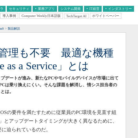
フラ
セキュリティ
業務アプリ
システム開発
IT経営
インダストリー
導入事例
Computer Weekly日本語版
ホワイトペーパー
TechTarget.AI
AI
経営とIT
医療IT
中堅・中小企業とIT
教育IT
aS
製品解説
も管理も不要 最適な機種
as a Service」とは
ップデートが進み、新たなPCやモバイルデバイスが市場に出て
PCは乗り換えにくい。そんな課題を解消し、情シス担当者の
スとは。
て、OSの要件を満たすために従業員のPC環境を見直す組
ws」とアップデートタイミングが大きく異なるために、
要に迫られているのだ。