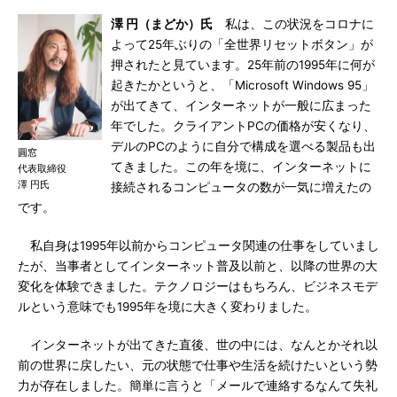
澤 円（まどか）氏
私は、この状況をコロナに
よって25年ぶりの「全世界リセットボタン」が
押されたと見ています。25年前の1995年に何が
起きたかというと、「Microsoft Windows 95」
が出てきて、インターネットが一般に広まった
年でした。クライアントPCの価格が安くなり、
デルのPCのように自分で構成を選べる製品も出
圓窓
てきました。この年を境に、インターネットに
代表取締役
澤 円氏
接続されるコンピュータの数が一気に増えたの
です。
私自身は1995年以前からコンピュータ関連の仕事をしていまし
たが、当事者としてインターネット普及以前と、以降の世界の大
変化を体験できました。テクノロジーはもちろん、ビジネスモデ
ルという意味でも1995年を境に大きく変わりました。
インターネットが出てきた直後、世の中には、なんとかそれ以
前の世界に戻したい、元の状態で仕事や生活を続けたいという勢
力が存在しました。簡単に言うと「メールで連絡するなんて失礼