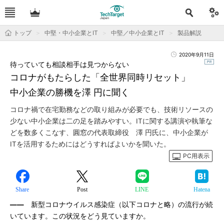
トップ
中堅・中小企業とIT
中堅／中小企業とIT
製品解説
2020年9月11日
待っていても相談相手は見つからない
コロナがもたらした「全世界同時リセット」
中小企業の勝機を澤 円に聞く
コロナ禍で在宅勤務などの取り組みが必要でも、技術リソースの
少ない中小企業は二の足を踏みやすい。ITに関する講演や執筆な
どを数多くこなす、圓窓の代表取締役 澤 円氏に、中小企業が
ITを活用するためにはどうすればよいかを聞いた。
PC用表示
Share
Post
LINE
Hatena
――
新型コロナウイルス感染症（以下コロナと略）の流行が続
いています。この状況をどう見ていますか。