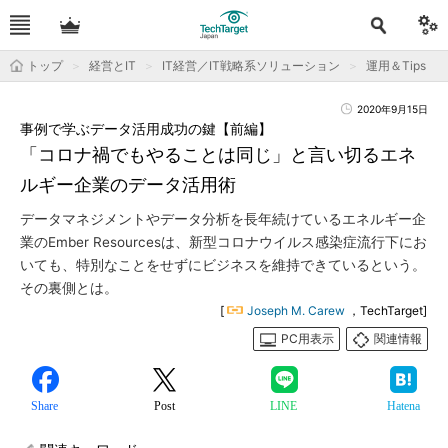
トップ
経営とIT
IT経営／IT戦略系ソリューション
運用＆Tips
2020年9月15日
事例で学ぶデータ活用成功の鍵【前編】
「コロナ禍でもやることは同じ」と言い切るエネ
ルギー企業のデータ活用術
データマネジメントやデータ分析を長年続けているエネルギー企
業のEmber Resourcesは、新型コロナウイルス感染症流行下にお
いても、特別なことをせずにビジネスを維持できているという。
その裏側とは。
[
Joseph M. Carew
，TechTarget]
PC用表示
関連情報
Share
Post
LINE
Hatena