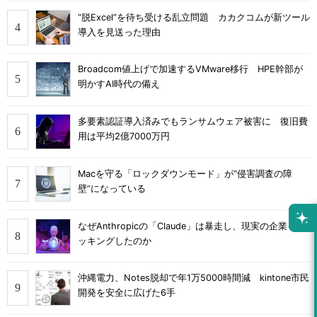
“脱Excel”を待ち受ける乱立問題 カカクコムが新ツール
導入を見送った理由
Broadcom値上げで加速するVMware移行 HPE幹部が
明かすAI時代の備え
多要素認証導入済みでもランサムウェア被害に 復旧費
用は平均2億7000万円
Macを守る「ロックダウンモード」が“侵害調査の障
壁”になっている
なぜAnthropicの「Claude」は暴走し、現実の企業をハ
ッキングしたのか
沖縄電力、Notes脱却で年1万5000時間減 kintone市民
開発を安全に広げた6手