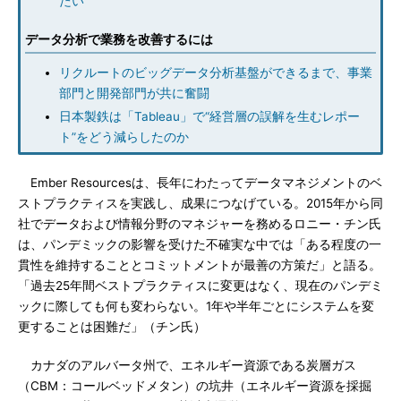
たい
データ分析で業務を改善するには
リクルートのビッグデータ分析基盤ができるまで、事業
部門と開発部門が共に奮闘
日本製鉄は「Tableau」で“経営層の誤解を生むレポー
ト”をどう減らしたのか
Ember Resourcesは、長年にわたってデータマネジメントのベ
ストプラクティスを実践し、成果につなげている。2015年から同
社でデータおよび情報分野のマネジャーを務めるロニー・チン氏
は、パンデミックの影響を受けた不確実な中では「ある程度の一
貫性を維持することとコミットメントが最善の方策だ」と語る。
「過去25年間ベストプラクティスに変更はなく、現在のパンデミ
ックに際しても何も変わらない。1年や半年ごとにシステムを変
更することは困難だ」（チン氏）
カナダのアルバータ州で、エネルギー資源である炭層ガス
（CBM：コールベッドメタン）の坑井（エネルギー資源を採掘