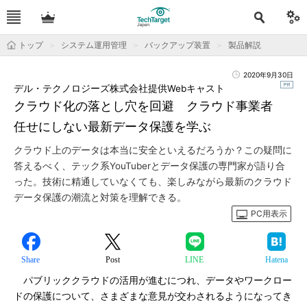
トップ
システム運用管理
バックアップ装置
製品解説
2020年9月30日
デル・テクノロジーズ株式会社提供Webキャスト
クラウド化の落とし穴を回避 クラウド事業者
任せにしない最新データ保護を学ぶ
クラウド上のデータは本当に安全といえるだろうか？この疑問に
答えるべく、テック系YouTuberとデータ保護の専門家が語り合
った。技術に精通していなくても、楽しみながら最新のクラウド
データ保護の潮流と対策を理解できる。
PC用表示
Share
Post
LINE
Hatena
パブリッククラウドの活用が進むにつれ、データやワークロー
ドの保護について、さまざまな意見が交わされるようになってき