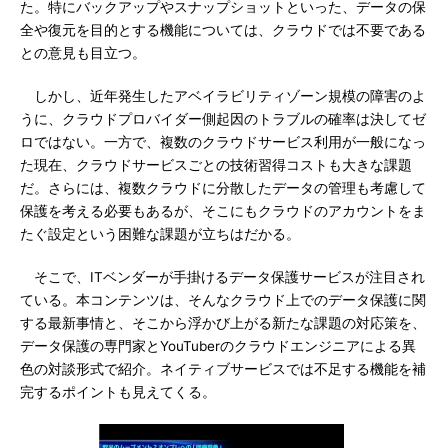
た。特にバックアップやスナップショットといった、データの保
全や復元を目的とする機能については、クラウドでは不要である
との意見も目立つ。
しかし、近年発生したアベイラビリティゾーン規模の障害のよ
うに、クラウドプロバイダー側起因のトラブルの確率は決してゼ
ロではない。一方で、複数のクラウドサービス利用が一般になっ
た現在、クラウドサービスごとの技術習得コストも大きな課題
だ。さらには、複数クラウドに分散したデータの管理も考慮して
保護を考える必要もあるが、そこにもクラウドのアカウントをま
たぐ設定という困難な課題が立ちはだかる。
そこで、ITベンダーが手掛けるデータ保護サービスが注目され
ている。本コンテンツは、そんなクラウド上でのデータ保護に関
する最新事情と、そこから浮かび上がる新たな課題の対応策を、
データ保護の専門家とYouTuberのクラウドエンジニアによる異
色の対談形式で紹介。ネイティブサービスでは不足する機能を補
完するポイントも見えてくる。