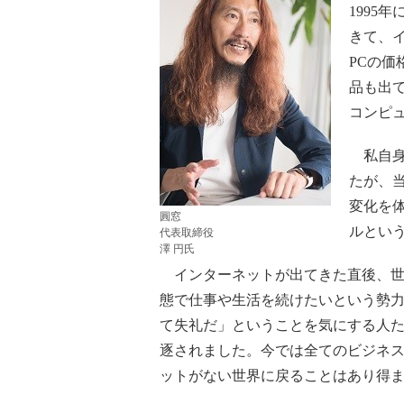
1995年
きて、
PCの価
品も出
コンピ
私自身
たが、
変化を
圓窓
ルという
代表取締役
澤 円氏
インターネットが出てきた直後、世
態で仕事や生活を続けたいという勢
て失礼だ」ということを気にする人
逐されました。今では全てのビジネ
ットがない世界に戻ることはあり得