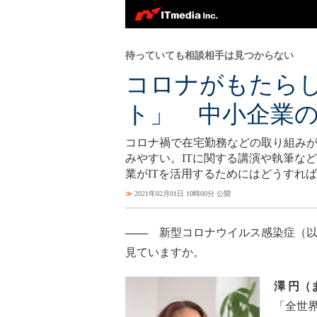
待っていても相談相手は見つからない
コロナがもたら
ト」 中小企業の
コロナ禍で在宅勤務などの取り組み
みやすい。ITに関する講演や執筆な
業がITを活用するためにはどうすれ
≫
2021年02月01日 10時00分 公開
――
新型コロナウイルス感染症（以
見ていますか。
澤 円（
「全世